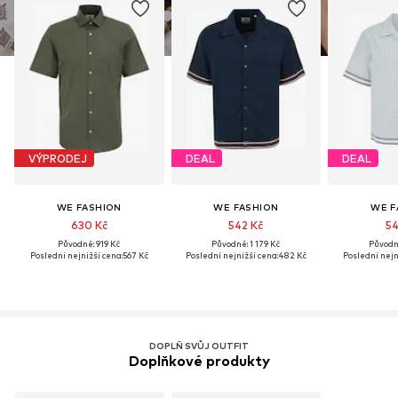
VÝPRODEJ
DEAL
DEAL
WE FASHION
WE FASHION
WE F
630 Kč
542 Kč
54
Původně: 919 Kč
Původně: 1 179 Kč
Původně
Poslední nejnižší cena:
567 Kč
Poslední nejnižší cena:
482 Kč
Poslední nejn
DOPLŇ SVŮJ OUTFIT
Doplňkové produkty