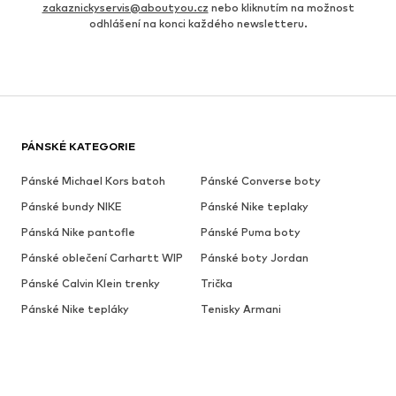
zakaznickyservis@aboutyou.cz
nebo kliknutím na možnost
odhlášení na konci každého newsletteru.
PÁNSKÉ KATEGORIE
Pánské Michael Kors batoh
Pánské Converse boty
Pánské bundy NIKE
Pánské Nike teplaky
Pánská Nike pantofle
Pánské Puma boty
Pánské oblečení Carhartt WIP
Pánské boty Jordan
Pánské Calvin Klein trenky
Trička
Pánské Nike tepláky
Tenisky Armani
Pánské Carhartt mikina
NIKE Air Force 1
Bílé pánské košile
Reebok Club C 85
Pánské bundy Tommy Jeans
Pánské tenisky Vans