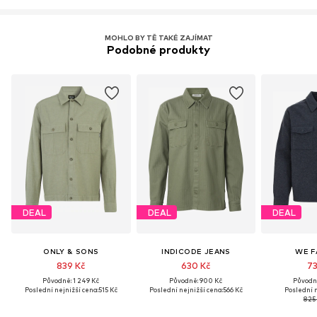
MOHLO BY TĚ TAKÉ ZAJÍMAT
Podobné produkty
DEAL
DEAL
DEAL
ONLY & SONS
INDICODE JEANS
WE F
839 Kč
630 Kč
73
Původně: 1 249 Kč
Původně: 900 Kč
Původně
Poslední nejnižší cena:
515 Kč
Poslední nejnižší cena:
566 Kč
Poslední n
825