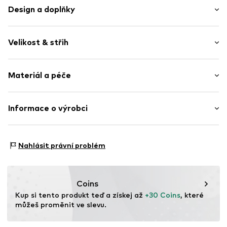
Design a doplňky
Jednobarevný
Velikost & střih
Bavlna
Límeček Kent
Délka rukávu: Dlouhý rukáv
Manžety s 1 knoflíkem
Materiál a péče
Střih: Klasický střih
Náprsní kapsa
Strukturovaný povrch
Tabulka velikostí
Materiál: 100% Bavlna
Informace o výrobci
Knoflíkové zapínání
Země původu: Indie
Položka č.
WEFefu4001000002
WE Fashion
Reactorweg 101
Nahlásit právní problém
3542AD Utecht
NL
wecustomerservice@wefashion.com
Coins
Kup si tento produkt teď a získej až 
+30 Coins
, které 
můžeš proměnit ve slevu.