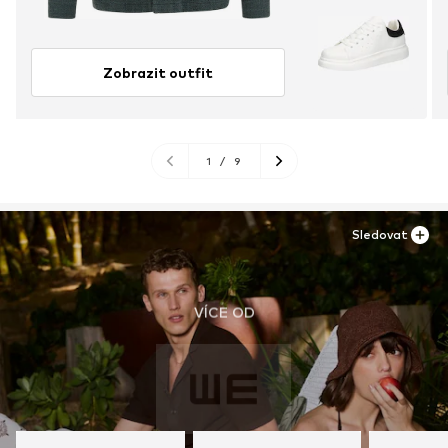
Zobrazit outfit
1
/
9
Sledovat
VÍCE OD