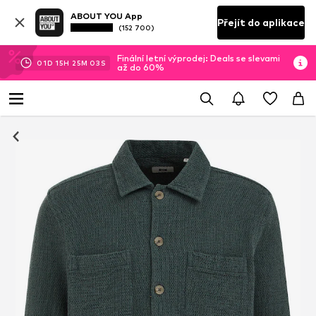
ABOUT YOU App
Přejít do aplikace
(152 700)
Finální letní výprodej: Deals se slevami
01
D
15
H
25
M
02
S
až do 60%