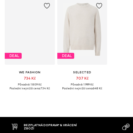
DEAL
DEAL
WE FASHION
SELECTED
734 Kč
707 Kč
Původně: 1 809 Kč
Původně: 1 999 Kč
Poslední nejnižší cena:
734 Kč
Poslední nejnižší cena:
648 Kč
MOŽNOST VR
DOBÍRKA
DNŮ