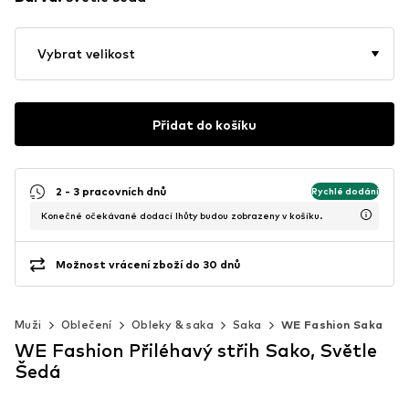
Vybrat velikost
Přidat do košíku
2 - 3 pracovních dnů
Rychlé dodání
Konečné očekávané dodací lhůty budou zobrazeny v košíku.
Možnost vrácení zboží do 30 dnů
Muži
Oblečení
Obleky & saka
Saka
WE Fashion Saka
WE Fashion Přiléhavý střih Sako, Světle
Šedá