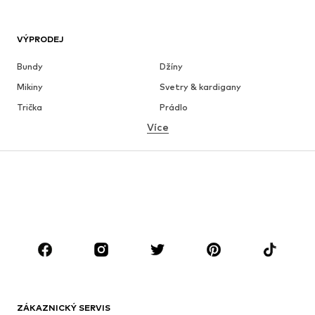
VÝPRODEJ
Bundy
Džíny
Mikiny
Svetry & kardigany
Trička
Prádlo
Více
Kalhoty
Košile
Kabáty
Obleky & saka
Plavky
Nadměrné velikosti
Boty
Sport
Doplňky
Premium
OBLEČENÍ
Nové
Oblíbené
Trička
Džíny
ZÁKAZNICKÝ SERVIS
Bundy
Mikiny