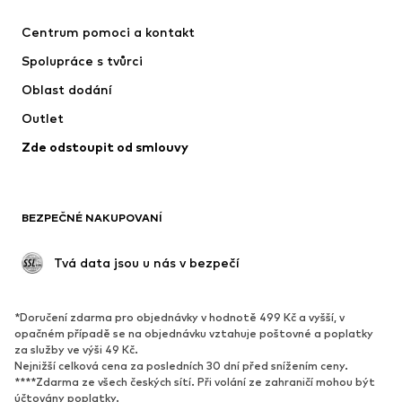
Kalhoty
Košile
Centrum pomoci a kontakt
Prádlo
Svetry & kardigany
Spolupráce s tvůrci
Obleky & saka
Kabáty
Oblast dodání
Plavky
Nadměrné velikosti
Outlet
Příležitosti
Exkluzivně
Zde odstoupit od smlouvy
Upcyklace
BOTY
BEZPEČNÉ NAKUPOVANÍ
Nové
Oblíbené
Kotníkové boty & kozačky
Tenisky
 Tvá data jsou u nás v bezpečí
Polobotky
Sportovní boty
Otevřené boty
Exkluzivně
*Doručení zdarma pro objednávky v hodnotě 499 Kč a vyšší, v
opačném případě se na objednávku vztahuje poštovné a poplatky
SPORT
za služby ve výši 49 Kč.
Nejnižší celková cena za posledních 30 dní před snížením ceny.
Sportovní oblečení
Druhy sportů
****Zdarma ze všech českých sítí. Při volání ze zahraničí mohou být
účtovány poplatky.