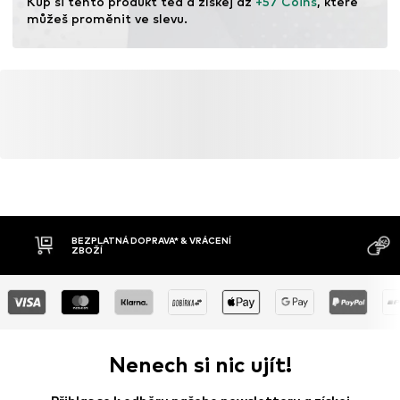
Kup si tento produkt teď a získej až 
+57 Coins
, které 
nových surovin, minimalizovat odpad a chránit přírodní
můžeš proměnit ve slevu.
zdroje.
Více informací
BEZPLATNÁ DOPRAVA* & VRÁCENÍ
ZBOŽÍ
Nenech si nic ujít!