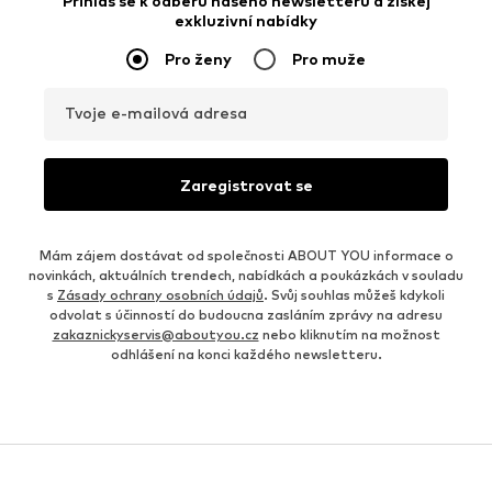
Přihlas se k odběru našeho newsletteru a získej
exkluzivní nabídky
Pro ženy
Pro muže
Tvoje e-mailová adresa
Zaregistrovat se
Mám zájem dostávat od společnosti ABOUT YOU informace o
novinkách, aktuálních trendech, nabídkách a poukázkách v souladu
s
Zásady ochrany osobních údajů
. Svůj souhlas můžeš kdykoli
odvolat s účinností do budoucna zasláním zprávy na adresu
zakaznickyservis@aboutyou.cz
nebo kliknutím na možnost
odhlášení na konci každého newsletteru.