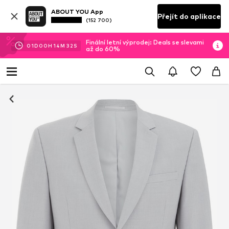
ABOUT YOU App
Přejít do aplikace
(152 700)
Finální letní výprodej: Deals se slevami
01
D
00
H
14
M
31
S
až do 60%