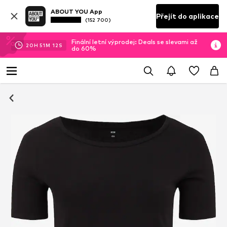
ABOUT YOU App
Přejít do aplikace
(152 700)
Finální letní výprodej: Deals se slevami až
20
H
51
M
12
S
do 60%