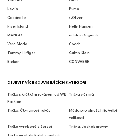
Levi's
Puma
Coccinelle
s.Oliver
River Island
Helly Hansen
MANGO
adidas Originals
Vero Moda
Coach
Tommy Hilfiger
Calvin Klein
Rieker
CONVERSE
OBJEVIT VÍCE SOUVISEJÍCÍCH KATEGORIÍ
Trička s krátkým rukávem od WE
Trička v černá
Fashion
Trička, Čtvrtinový rukáv
Móda pro plnoštíhlé, Velké
velikosti
Trička vyrobené z žerzej
Trička, Jednobarevný
Trička ve stylu Kulatý výstřih