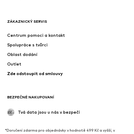
OBLEČENÍ
ZÁKAZNICKÝ SERVIS
Nové
Oblíbené
Šaty
Džíny
Centrum pomoci a kontakt
Trička & topy
Kalhoty
Spolupráce s tvůrci
Bundy
Svetry & pletené oděvy
Oblast dodání
Spodní prádlo
Halenky & tuniky
Outlet
Kabáty
Sukně
Zde odstoupit od smlouvy
Plavky
Mikiny
Blejzry
Overaly
Móda pro plnoštíhlé
Těhotenská móda
BEZPEČNÉ NAKUPOVANÍ
Příležitosti
Exkluzivně
Upcyklace
 Tvá data jsou u nás v bezpečí
BOTY
*Doručení zdarma pro objednávky v hodnotě 499 Kč a vyšší, v
Nové
Oblíbené