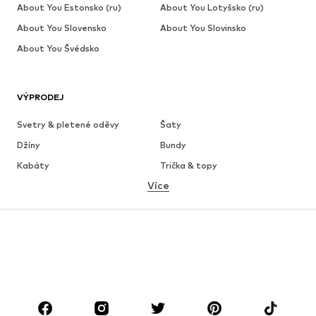
About You Estonsko (ru)
About You Lotyšsko (ru)
About You Slovensko
About You Slovinsko
About You Švédsko
VÝPRODEJ
Svetry & pletené oděvy
Šaty
Džíny
Bundy
Kabáty
Trička & topy
Více
Kalhoty
Spodní prádlo
Sukně
Halenky & tuniky
Mikiny
Blejzry
Plavky
Overaly
Móda pro plnoštíhlé
Těhotenská móda
Boty
Sport
Doplňky
Premium