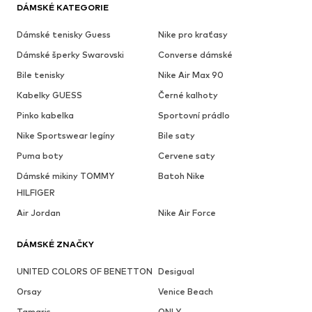
DÁMSKÉ KATEGORIE
Dámské tenisky Guess
Nike pro kraťasy
Dámské šperky Swarovski
Converse dámské
Bile tenisky
Nike Air Max 90
Kabelky GUESS
Černé kalhoty
Pinko kabelka
Sportovní prádlo
Nike Sportswear legíny
Bile saty
Puma boty
Cervene saty
Dámské mikiny TOMMY
Batoh Nike
HILFIGER
Air Jordan
Nike Air Force
DÁMSKÉ ZNAČKY
UNITED COLORS OF BENETTON
Desigual
Orsay
Venice Beach
Tamaris
ONLY