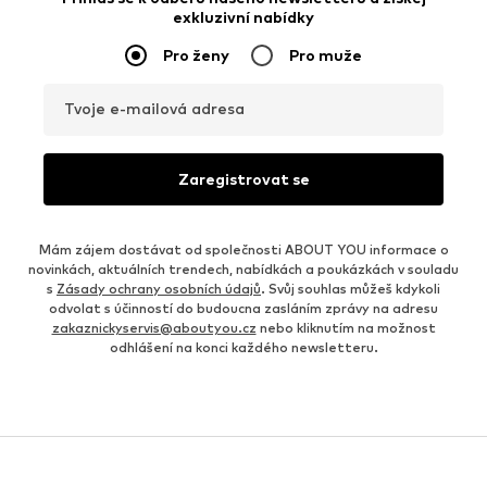
exkluzivní nabídky
Pro ženy
Pro muže
Tvoje e-mailová adresa
Zaregistrovat se
Mám zájem dostávat od společnosti ABOUT YOU informace o
novinkách, aktuálních trendech, nabídkách a poukázkách v souladu
s
Zásady ochrany osobních údajů
. Svůj souhlas můžeš kdykoli
odvolat s účinností do budoucna zasláním zprávy na adresu
zakaznickyservis@aboutyou.cz
nebo kliknutím na možnost
odhlášení na konci každého newsletteru.