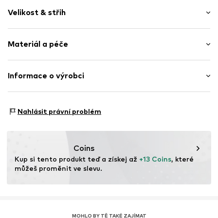
žerzej
Velikost & střih
Kulatý výstřih
Prošitý límec
Délka rukávu: Čtvrtinový rukáv
Celoplošný vzor
Materiál a péče
Délka: Normální délka
Střih: Normální střih
Položka č.
WEFdcfo001000002
Materiál: 60% Bavlna, 40% Polyester - PES
Informace o výrobci
Tabulka velikostí
Země původu: Bangladéš
WE Fashion
Reactorweg 101
Nahlásit právní problém
3542AD Utecht
NL
wecustomerservice@wefashion.com
Coins
Kup si tento produkt teď a získej až 
+13 Coins
, které 
můžeš proměnit ve slevu.
MOHLO BY TĚ TAKÉ ZAJÍMAT