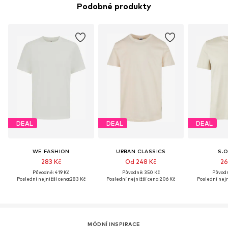
Podobné produkty
DEAL
DEAL
DEAL
WE FASHION
URBAN CLASSICS
S.O
283 Kč
Od 248 Kč
26
Původně: 419 Kč
Původně: 350 Kč
Původn
Poslední nejnižší cena:
283 Kč
Poslední nejnižší cena:
206 Kč
Poslední nejn
MÓDNÍ INSPIRACE