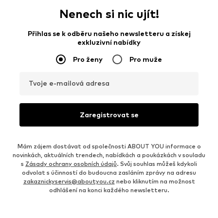
Nenech si nic ujít!
Přihlas se k odběru našeho newsletteru a získej
exkluzivní nabídky
Pro ženy
Pro muže
Tvoje e-mailová adresa
Zaregistrovat se
Mám zájem dostávat od společnosti ABOUT YOU informace o
novinkách, aktuálních trendech, nabídkách a poukázkách v souladu
s
Zásady ochrany osobních údajů
. Svůj souhlas můžeš kdykoli
odvolat s účinností do budoucna zasláním zprávy na adresu
zakaznickyservis@aboutyou.cz
nebo kliknutím na možnost
odhlášení na konci každého newsletteru.