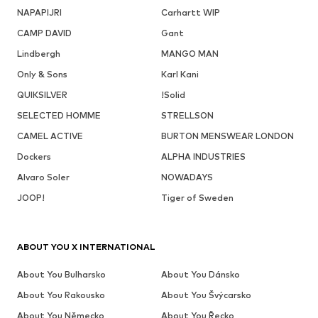
NAPAPIJRI
Carhartt WIP
CAMP DAVID
Gant
Lindbergh
MANGO MAN
Only & Sons
Karl Kani
QUIKSILVER
!Solid
SELECTED HOMME
STRELLSON
CAMEL ACTIVE
BURTON MENSWEAR LONDON
Dockers
ALPHA INDUSTRIES
Alvaro Soler
NOWADAYS
JOOP!
Tiger of Sweden
ABOUT YOU X INTERNATIONAL
About You Bulharsko
About You Dánsko
About You Rakousko
About You Švýcarsko
About You Německo
About You Řecko