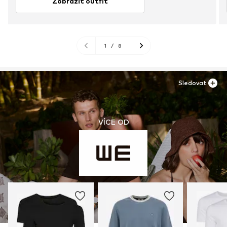
Zobrazit outfit
1
/
8
Sledovat
VÍCE OD