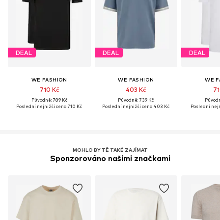
DEAL
DEAL
DEAL
WE FASHION
WE FASHION
WE F
710 Kč
403 Kč
71
Původně: 789 Kč
Původně: 739 Kč
Původn
Poslední nejnižší cena:
710 Kč
Poslední nejnižší cena:
403 Kč
Poslední nejn
MOHLO BY TĚ TAKÉ ZAJÍMAT
Sponzorováno našimi značkami