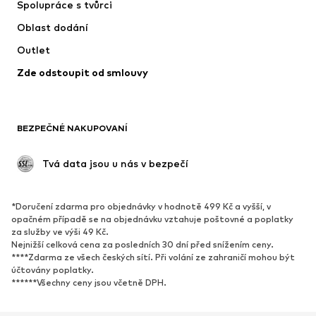
Spolupráce s tvůrci
Obleky & saka
Kabáty
Oblast dodání
Plavky
Nadměrné velikosti
Outlet
Příležitosti
Exkluzivně
Zde odstoupit od smlouvy
Upcyklace
BOTY
BEZPEČNÉ NAKUPOVANÍ
Nové
Oblíbené
Kotníkové boty & kozačky
Tenisky
 Tvá data jsou u nás v bezpečí
Polobotky
Sportovní boty
Otevřené boty
Exkluzivně
*Doručení zdarma pro objednávky v hodnotě 499 Kč a vyšší, v
opačném případě se na objednávku vztahuje poštovné a poplatky
SPORT
za služby ve výši 49 Kč.
Nejnižší celková cena za posledních 30 dní před snížením ceny.
Sportovní oblečení
Druhy sportů
****Zdarma ze všech českých sítí. Při volání ze zahraničí mohou být
účtovány poplatky.
Sportovní boty
Sportovní batohy a tašky
******Všechny ceny jsou včetně DPH.
Sportovní doplňky