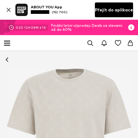
ABOUT YOU App
Přejít do aplikace
(152 700)
Finální letní výprodej: Deals se slevami
02
D
12
H
38
M
41
S
až do 60%