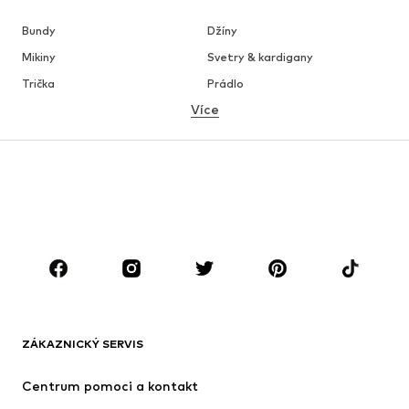
Bundy
Džíny
Mikiny
Svetry & kardigany
Trička
Prádlo
Více
Kalhoty
Košile
Kabáty
Obleky & saka
Plavky
Nadměrné velikosti
Boty
Sport
Doplňky
Premium
OBLEČENÍ
Nové
Oblíbené
Trička
Džíny
ZÁKAZNICKÝ SERVIS
Bundy
Mikiny
Kalhoty
Košile
Centrum pomoci a kontakt
Prádlo
Svetry & kardigany