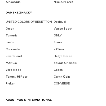
Air Jordan
Nike Air Force
DÁMSKÉ ZNAČKY
UNITED COLORS OF BENETTON
Desigual
Orsay
Venice Beach
Tamaris
ONLY
Levi's
Puma
Coccinelle
s.Oliver
River Island
Helly Hansen
MANGO
adidas Originals
Vero Moda
Coach
Tommy Hilfiger
Calvin Klein
Rieker
CONVERSE
ABOUT YOU X INTERNATIONAL