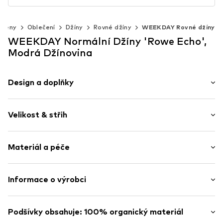
Ženy
Oblečení
Džíny
Rovné džíny
WEEKDAY Rovné džíny
WEEKDAY Normální Džíny 'Rowe Echo',
Modrá Džínovina
Design a doplňky
Jednobarevný
Velikost & střih
Džínovina
Modrá džínovina/opraná
Délka: Dlouhé / Maxi
Prošitý spodní lem
Materiál a péče
Střih: Normální
Jezdec na zip
Výška sedu: Vysoký pas
Styl 5 kapes
Model/ka měří 1.79m a nosí velikost 27 x 32 (Palec (inch))
Materiál: 100% Bavlna
Informace o výrobci
Kontrastní švy
Tabulka velikostí
Země původu: Pákistán
Nášivka/visačka s logem
Weekday
Pevný povrch
Åsögatan 115
Podšívky obsahuje: 100% organický materiál
Poutka na pásek
11624 Stockholm