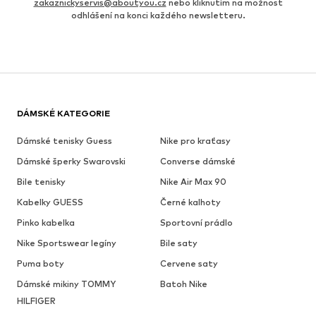
zakaznickyservis@aboutyou.cz
nebo kliknutím na možnost
odhlášení na konci každého newsletteru.
DÁMSKÉ KATEGORIE
Dámské tenisky Guess
Nike pro kraťasy
Dámské šperky Swarovski
Converse dámské
Bile tenisky
Nike Air Max 90
Kabelky GUESS
Černé kalhoty
Pinko kabelka
Sportovní prádlo
Nike Sportswear legíny
Bile saty
Puma boty
Cervene saty
Dámské mikiny TOMMY
Batoh Nike
HILFIGER