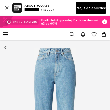
ABOUT YOU App
Přejít do aplikace
(152 700)
Finální letní výprodej: Deals se slevami
01
D
07
H
51
M
43
S
až do 60%