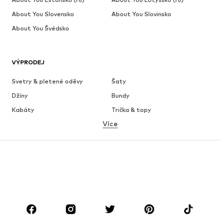
About You Slovensko
About You Slovinsko
About You Švédsko
VÝPRODEJ
Svetry & pletené oděvy
Šaty
Džíny
Bundy
Kabáty
Trička & topy
Více
Kalhoty
Spodní prádlo
Sukně
Halenky & tuniky
Mikiny
Blejzry
Plavky
Overaly
Móda pro plnoštíhlé
Těhotenská móda
Boty
Sport
Doplňky
Premium