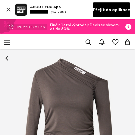
ABOUT YOU App
Přejít do aplikace
(152 700)
Finální letní výprodej: Deals se slevami
02
D
22
H
52
M
00
S
až do 60%