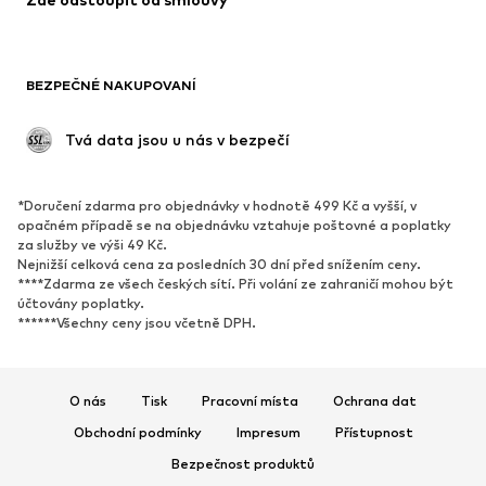
Zaregistrovat se
Mám zájem dostávat od společnosti ABOUT YOU informace o
novinkách, aktuálních trendech, nabídkách a poukázkách v souladu
s
Zásady ochrany osobních údajů
. Svůj souhlas můžeš kdykoli
odvolat s účinností do budoucna zasláním zprávy na adresu
zakaznickyservis@aboutyou.cz
nebo kliknutím na možnost
odhlášení na konci každého newsletteru.
DÁMSKÉ KATEGORIE
Dámské tenisky Guess
Nike pro kraťasy
Dámské šperky Swarovski
Converse dámské
Bile tenisky
Nike Air Max 90
Kabelky GUESS
Černé kalhoty