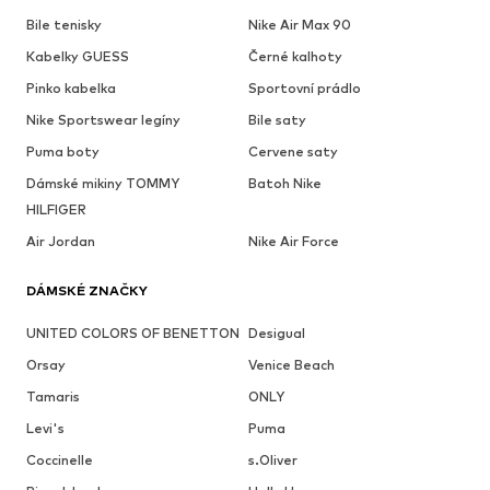
Zobrazit outfit
1
/
9
Sledovat