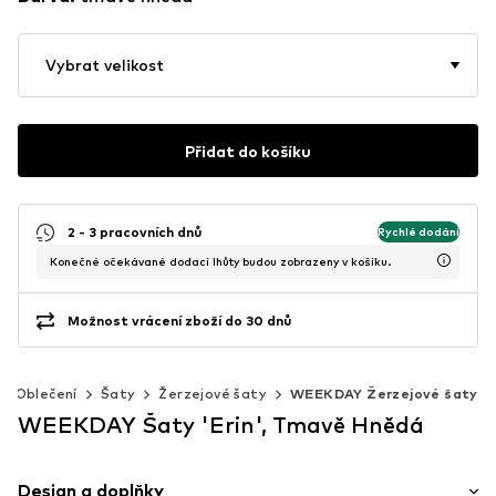
Vybrat velikost
Přidat do košíku
2 - 3 pracovních dnů
Rychlé dodání
Konečné očekávané dodací lhůty budou zobrazeny v košíku.
Možnost vrácení zboží do 30 dnů
Oblečení
Šaty
Žerzejové šaty
WEEKDAY Žerzejové šaty
WEEKDAY Šaty 'Erin', Tmavě Hnědá
Design a doplňky