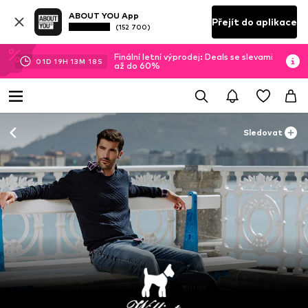
ABOUT YOU App
Přejít do aplikace
(152 700)
Finální letní výprodej: Deals se slevami
01
D
19
H
13
M
18
S
až do 60%
Sledovat