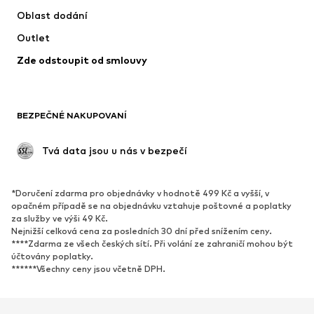
Oblast dodání
Outlet
Zde odstoupit od smlouvy
BEZPEČNÉ NAKUPOVANÍ
 Tvá data jsou u nás v bezpečí
*Doručení zdarma pro objednávky v hodnotě 499 Kč a vyšší, v
opačném případě se na objednávku vztahuje poštovné a poplatky
za služby ve výši 49 Kč.
Nejnižší celková cena za posledních 30 dní před snížením ceny.
****Zdarma ze všech českých sítí. Při volání ze zahraničí mohou být
účtovány poplatky.
******Všechny ceny jsou včetně DPH.