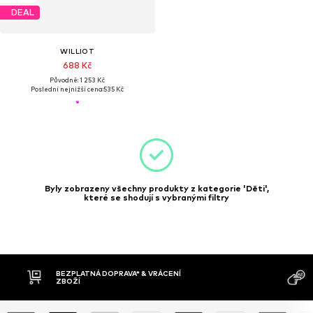
DEAL
WILLIOT
688 Kč
Původně: 1 253 Kč
Poslední nejnižší cena:
535 Kč
Byly zobrazeny všechny produkty z kategorie 'Děti',
které se shodují s vybranými filtry
BEZPLATNÁ DOPRAVA* & VRÁCENÍ
ZBOŽÍ