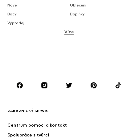
Nové
Oblečení
Boty
Doplňky
Výprodej
Více
DÍVKY
Děti 92-140
Teenageři 140-176
CHLAPCI
Děti 92-140
Teenageři 140-176
ZNAČKY
Next
Nike Sportswear
ADIDAS ORIGINALS
NAME IT
ZÁKAZNICKÝ SERVIS
SUPERFIT
ADIDAS SPORTSWEAR
Centrum pomoci a kontakt
NIKE
Jordan
Spolupráce s tvůrci