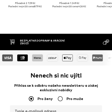
Původně: 2 729 Kč
Původně: 1 249 Kč
Původně
Poslední nejnižší cena:
879 Kč
Poslední nejnižší cena:
426 Kč
Poslední nejn
MOŽNOST VR
DOBÍRKA
DNŮ
Nenech si nic ujít!
Přihlas se k odběru našeho newsletteru a získej
exkluzivní nabídky
Pro ženy
Pro muže
Tvoje e-mailová adresa