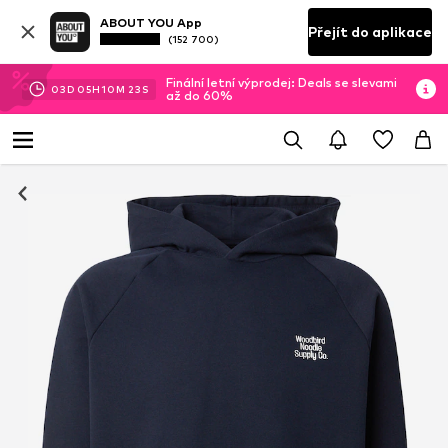
ABOUT YOU App
Přejít do aplikace
(152 700)
Finální letní výprodej: Deals se slevami
03
D
05
H
10
M
22
S
až do 60%