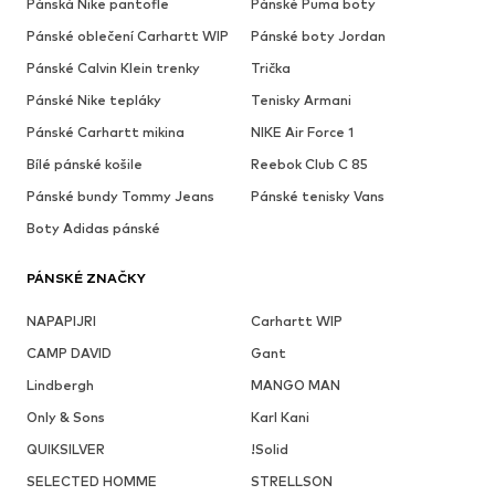
Pánská Nike pantofle
Pánské Puma boty
Pánské oblečení Carhartt WIP
Pánské boty Jordan
Pánské Calvin Klein trenky
Trička
Pánské Nike tepláky
Tenisky Armani
Pánské Carhartt mikina
NIKE Air Force 1
Bílé pánské košile
Reebok Club C 85
Pánské bundy Tommy Jeans
Pánské tenisky Vans
Boty Adidas pánské
PÁNSKÉ ZNAČKY
NAPAPIJRI
Carhartt WIP
CAMP DAVID
Gant
Lindbergh
MANGO MAN
Only & Sons
Karl Kani
QUIKSILVER
!Solid
SELECTED HOMME
STRELLSON