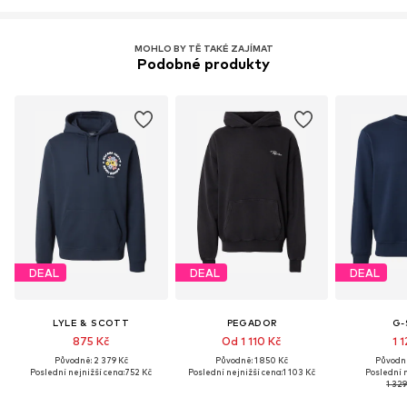
Více informací
MOHLO BY TĚ TAKÉ ZAJÍMAT
Podobné produkty
DEAL
DEAL
DEAL
LYLE & SCOTT
PEGADOR
G-
875 Kč
Od 1 110 Kč
1 
Původně: 2 379 Kč
Původně: 1 850 Kč
Původně
Poslední nejnižší cena:
752 Kč
Poslední nejnižší cena:
1 103 Kč
Poslední n
1 329