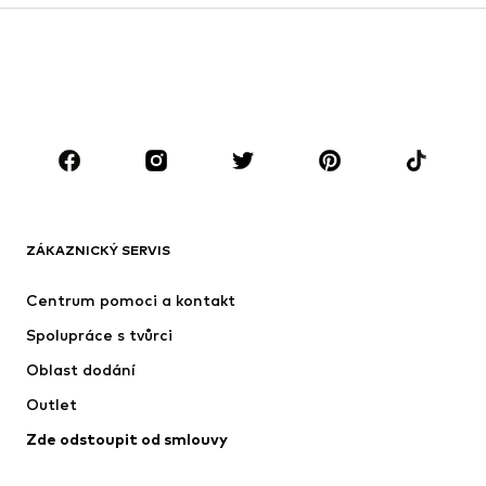
Kabáty
Obleky & saka
Plavky
Nadměrné velikosti
Boty
Sport
Doplňky
Premium
OBLEČENÍ
Nové
Oblíbené
Trička
Džíny
ZÁKAZNICKÝ SERVIS
Bundy
Mikiny
Kalhoty
Košile
Centrum pomoci a kontakt
Prádlo
Svetry & kardigany
Spolupráce s tvůrci
Obleky & saka
Kabáty
Oblast dodání
Plavky
Nadměrné velikosti
Outlet
Příležitosti
Exkluzivně
Zde odstoupit od smlouvy
Upcyklace