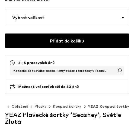
Vybrat velikost
Přidat do košíku
3 - 5 pracovních dnů
Konečné očekávané dodací lhůty budou zobrazeny v košíku.
Možnost vrácení zboží do 30 dnů
uži
Oblečení
Plavky
Koupací šortky
YEAZ Koupací šortky
YEAZ Plavecké šortky 'Seashey', Světle
Žlutá