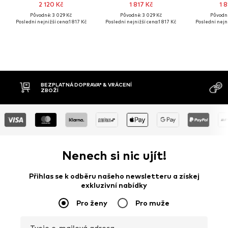
2 120 Kč
1 817 Kč
1 8
Původně: 3 029 Kč
Původně: 3 029 Kč
Původně
Poslední nejnižší cena:
1 817 Kč
Poslední nejnižší cena:
1 817 Kč
Poslední nejni
VRÁCENÍ
DOBÍRKA
Nenech si nic ujít!
Přihlas se k odběru našeho newsletteru a získej
exkluzivní nabídky
Pro ženy
Pro muže
Tvoje e-mailová adresa