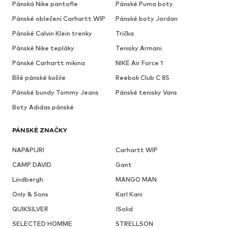
Pánská Nike pantofle
Pánské Puma boty
Pánské oblečení Carhartt WIP
Pánské boty Jordan
Pánské Calvin Klein trenky
Trička
Pánské Nike tepláky
Tenisky Armani
Pánské Carhartt mikina
NIKE Air Force 1
Bílé pánské košile
Reebok Club C 85
Pánské bundy Tommy Jeans
Pánské tenisky Vans
Boty Adidas pánské
PÁNSKÉ ZNAČKY
NAPAPIJRI
Carhartt WIP
CAMP DAVID
Gant
Lindbergh
MANGO MAN
Only & Sons
Karl Kani
QUIKSILVER
!Solid
SELECTED HOMME
STRELLSON