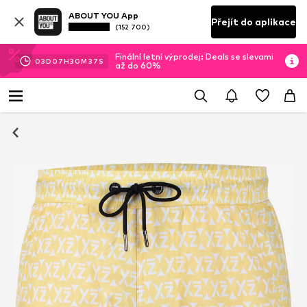
ABOUT YOU App
Přejít do aplikace
(152 700)
Finální letní výprodej: Deals se slevami
03
D
07
H
30
M
36
S
až do 60%