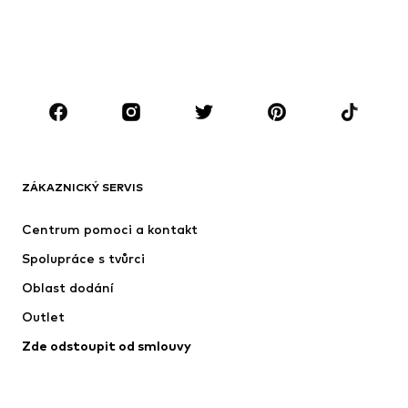
Plavky
Nadměrné velikosti
Boty
Sport
Doplňky
Premium
OBLEČENÍ
Nové
Oblíbené
Trička
Džíny
ZÁKAZNICKÝ SERVIS
Bundy
Mikiny
Kalhoty
Košile
Centrum pomoci a kontakt
Prádlo
Svetry & kardigany
Spolupráce s tvůrci
Obleky & saka
Kabáty
Oblast dodání
Plavky
Nadměrné velikosti
Outlet
Příležitosti
Exkluzivně
Zde odstoupit od smlouvy
Upcyklace
BOTY