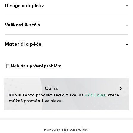
Design a doplňky
Potisk - logo
Velikost & střih
Pevný povrch
Položka č.
EAZ3209001000001
Tabulka velikostí
Materiál a péče
Materiál: 100% Polyester - PES
Nahlásit právní problém
Země původu: Čína
Coins
Kup si tento produkt teď a získej až 
+73 Coins
, které 
můžeš proměnit ve slevu.
MOHLO BY TĚ TAKÉ ZAJÍMAT