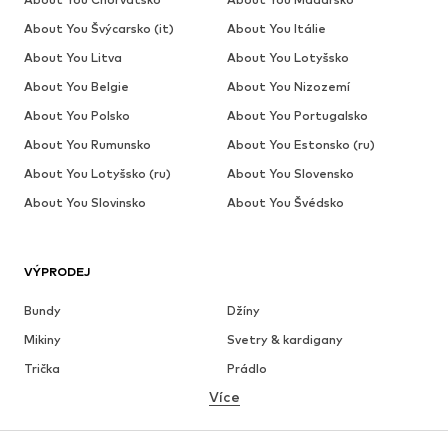
About You Švýcarsko (it)
About You Itálie
About You Litva
About You Lotyšsko
About You Belgie
About You Nizozemí
About You Polsko
About You Portugalsko
About You Rumunsko
About You Estonsko (ru)
About You Lotyšsko (ru)
About You Slovensko
About You Slovinsko
About You Švédsko
VÝPRODEJ
Bundy
Džíny
Mikiny
Svetry & kardigany
Trička
Prádlo
Více
Kalhoty
Košile
Kabáty
Obleky & saka