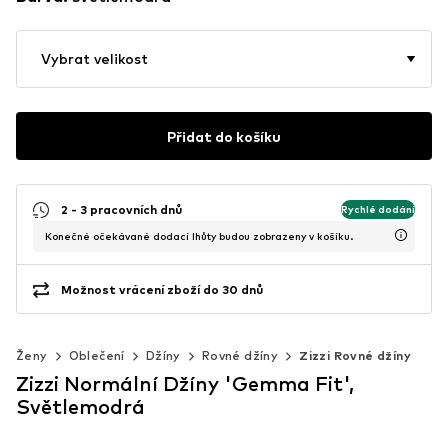
Vybrat velikost
Přidat do košíku
2 - 3 pracovních dnů
Rychlé dodání
Konečné očekávané dodací lhůty budou zobrazeny v košíku.
Možnost vrácení zboží do 30 dnů
Ženy
Oblečení
Džíny
Rovné džíny
Zizzi Rovné džíny
Zizzi Normální Džíny 'Gemma Fit',
Světlemodrá