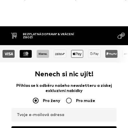
MOŽNOST VR
DOBÍRKA
DNŮ
Nenech si nic ujít!
Přihlas se k odběru našeho newsletteru a získej
exkluzivní nabídky
Pro ženy
Pro muže
Tvoje e-mailová adresa