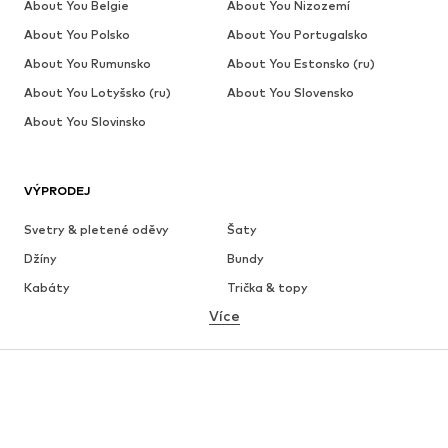
About You Belgie
About You Nizozemí
About You Polsko
About You Portugalsko
About You Rumunsko
About You Estonsko (ru)
About You Lotyšsko (ru)
About You Slovensko
About You Slovinsko
VÝPRODEJ
Svetry & pletené oděvy
Šaty
Džíny
Bundy
Kabáty
Trička & topy
Více
Kalhoty
Spodní prádlo
Sukně
Halenky & tuniky
Mikiny
Blejzry
Plavky
Overaly
Móda pro plnoštíhlé
Těhotenská móda