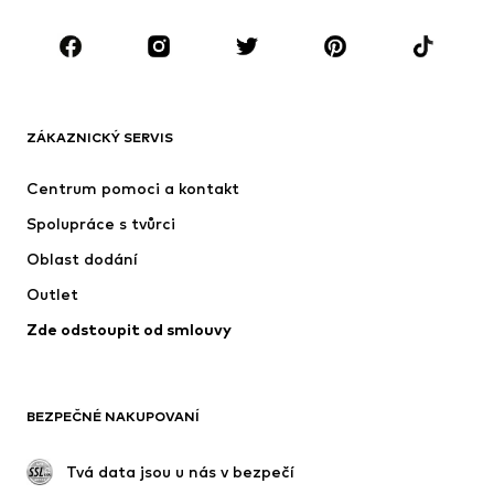
Boty
Sport
Doplňky
Premium
OBLEČENÍ
ZÁKAZNICKÝ SERVIS
Nové
Oblíbené
Šaty
Džíny
Centrum pomoci a kontakt
Trička & topy
Kalhoty
Spolupráce s tvůrci
Bundy
Svetry & pletené oděvy
Oblast dodání
Spodní prádlo
Halenky & tuniky
Outlet
Kabáty
Sukně
Zde odstoupit od smlouvy
Plavky
Mikiny
Blejzry
Overaly
Móda pro plnoštíhlé
Těhotenská móda
BEZPEČNÉ NAKUPOVANÍ
Příležitosti
Exkluzivně
Upcyklace
 Tvá data jsou u nás v bezpečí