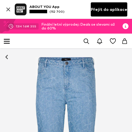
ABOUT YOU App
Přejít do aplikace
(152 700)
Finální letní výprodej: Deals se slevami až
13
H
16
M
34
S
do 60%