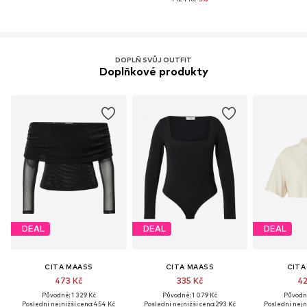
DOPLŇ SVŮJ OUTFIT
Doplňkové produkty
DEAL
DEAL
DEAL
CITA MAASS
CITA MAASS
CITA
473 Kč
335 Kč
42
Původně: 1 329 Kč
Původně: 1 079 Kč
Původně
Poslední nejnižší cena:
454 Kč
Poslední nejnižší cena:
293 Kč
Poslední nejn