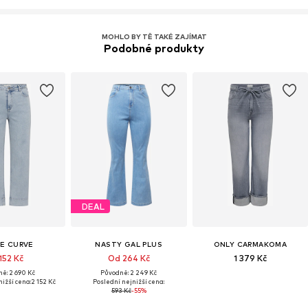
MOHLO BY TĚ TAKÉ ZAJÍMAT
Podobné produkty
DEAL
FE CURVE
NASTY GAL PLUS
ONLY CARMAKOMA
152 Kč
Od 264 Kč
1 379 Kč
ě: 2 690 Kč
Původně: 2 249 Kč
ižší cena:
2 152 Kč
Poslední nejnižší cena:
593 Kč
-55%