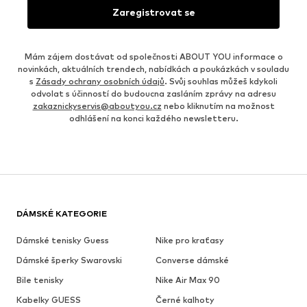
Zaregistrovat se
Mám zájem dostávat od společnosti ABOUT YOU informace o
novinkách, aktuálních trendech, nabídkách a poukázkách v souladu
s
Zásady ochrany osobních údajů
. Svůj souhlas můžeš kdykoli
odvolat s účinností do budoucna zasláním zprávy na adresu
zakaznickyservis@aboutyou.cz
nebo kliknutím na možnost
odhlášení na konci každého newsletteru.
DÁMSKÉ KATEGORIE
Dámské tenisky Guess
Nike pro kraťasy
Dámské šperky Swarovski
Converse dámské
Bile tenisky
Nike Air Max 90
Kabelky GUESS
Černé kalhoty