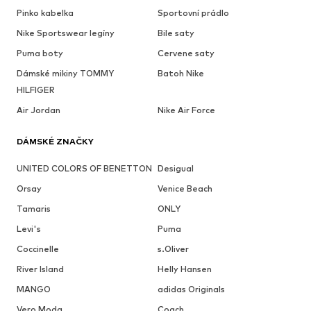
Pinko kabelka
Sportovní prádlo
Nike Sportswear legíny
Bile saty
Puma boty
Cervene saty
Dámské mikiny TOMMY
Batoh Nike
HILFIGER
Air Jordan
Nike Air Force
DÁMSKÉ ZNAČKY
UNITED COLORS OF BENETTON
Desigual
Orsay
Venice Beach
Tamaris
ONLY
Levi's
Puma
Coccinelle
s.Oliver
River Island
Helly Hansen
MANGO
adidas Originals
Vero Moda
Coach