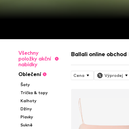
Všechny
Ballali online obchod
položky akční
nabídky
Oblečení
Cena
Výprodej
Šaty
Trička & topy
Kalhoty
Džíny
Plavky
Sukně