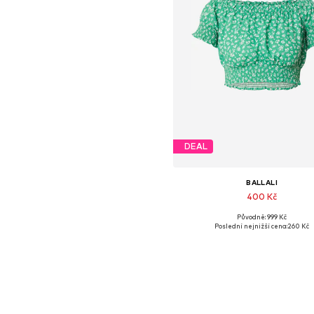
DEAL
BALLALI
400 Kč
Původně: 999 Kč
Dostupné velikosti: XS, S, M, L, X
Poslední nejnižší cena:
260 Kč
Přidat do košíku