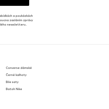
abídkách a poukázkách
udoucna zasláním zprávy
ždého newsletteru.
Converse dámské
Černé kalhoty
Bile saty
Batoh Nike