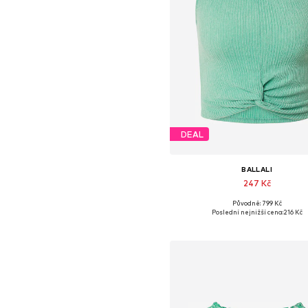
DEAL
BALLALI
247 Kč
Původně: 799 Kč
Dostupné velikosti: L, XL
Poslední nejnižší cena:
216 Kč
Přidat do košíku