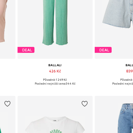
DEAL
DEAL
BALLALI
BAL
426 Kč
839
Původně: 1 249 Kč
Původně: 
XL
Dostupné velikosti: 36, 38, 40, 42
Dostupné velikos
Poslední nejnižší cena:
344 Kč
Poslední nejniž
Přidat do košíku
Přidat d