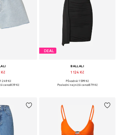
DEAL
LALI
BALLALI
 Kč
1 124 Kč
1 249 Kč
Původně: 1 599 Kč
ti: 25-26, 27-28
Dostupné velikosti: 34, 36, 38, 40, 42
ší cena:
839 Kč
Poslední nejnižší cena:
879 Kč
o košíku
Přidat do košíku