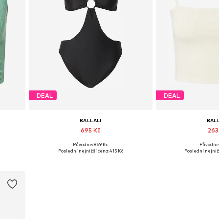
DEAL
DEAL
BALLALI
BAL
695 Kč
263
Původně: 869 Kč
Původně:
Dostupné velikosti: S
Dostupné veliko
Poslední nejnižší cena:
415 Kč
Poslední nejniž
Přidat do košíku
Přidat d