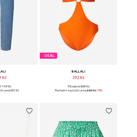
DEAL
LALI
BALLALI
9 Kč
292 Kč
1 749 Kč
Původně: 869 Kč
: 25-26, 29, 30-31
Dostupné velikosti: S, M
ší cena:
551 Kč
Poslední nejnižší cena:
328 Kč
-11%
o košíku
Přidat do košíku