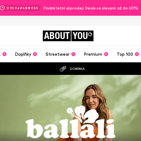
Finální letní výprodej: Deals se slevami až do 60%
01
D
04
H
48
M
04
S
ABOUT
YOU
t
Doplňky
Streetwear
Premium
Top 100
DOBÍRKA