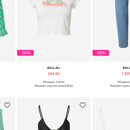
DEAL
DEAL
BALLALI
BAL
264 Kč
1 03
Původně: 749 Kč
Původně: 
0, 42
Dostupné velikosti: XS, S, M, L, XL, XXL
Dostupné velikosti
Poslední nejnižší cena:
219 Kč
Poslední nejniž
Přidat do košíku
Přidat d