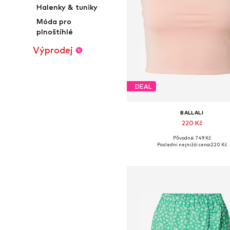
Halenky & tuniky
Móda pro
plnoštíhlé
Výprodej
DEAL
BALLALI
220 Kč
Původně: 749 Kč
Dostupné velikosti: XS, M, L, 
Poslední nejnižší cena:
220 Kč
Přidat do košíku