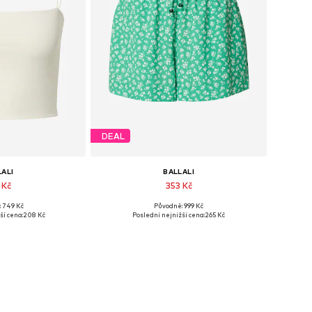
DEAL
LALI
BALLALI
 Kč
353 Kč
 749 Kč
Původně: 999 Kč
sti: L, XL, XXL
Dostupné velikosti: 34, 36, 38, 40, 42
ší cena:
208 Kč
Poslední nejnižší cena:
265 Kč
o košíku
Přidat do košíku