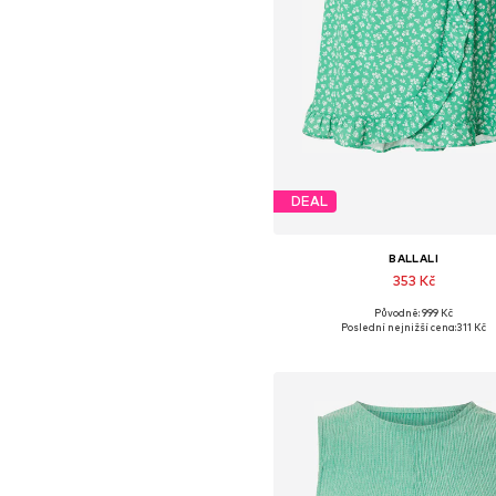
DEAL
BALLALI
353 Kč
Původně: 999 Kč
Dostupné velikosti: 34, 36, 38, 4
Poslední nejnižší cena:
311 Kč
Přidat do košíku