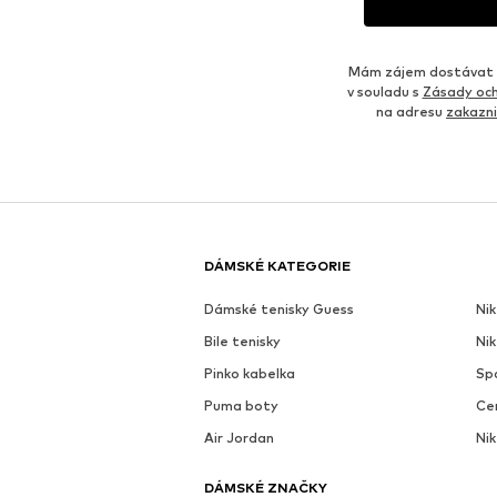
Mám zájem dostávat o
v souladu s
Zásady och
na adresu
zakazn
DÁMSKÉ KATEGORIE
Dámské tenisky Guess
Nik
Bile tenisky
Ni
Pinko kabelka
Sp
Puma boty
Ce
Air Jordan
Nik
DÁMSKÉ ZNAČKY