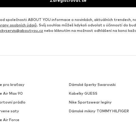
Zaregistrovat se
d společnosti ABOUT YOU informace o novinkách, aktuálních trendech, n
rany osobních údajů
. Svůj souhlas můžeš kdykoli odvolat s účinností do b
ickyservis@aboutyou.cz
nebo kliknutím na možnost odhlášení na konci ka
e pro kraťasy
Dámské šperky Swarovski
ke Air Max 90
Kabelky GUESS
ortovní prádlo
Nike Sportswear legíny
rvene saty
Dámské mikiny TOMMY HILFIGER
e Air Force