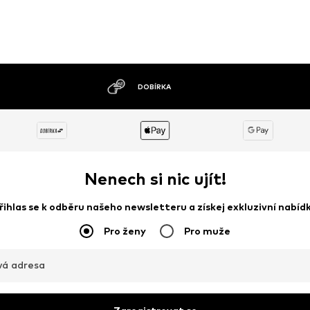
MOŽNOST VRÁCENÍ ZBOŽÍ DO 30 DNŮ
Nenech si nic ujít!
řihlas se k odběru našeho newsletteru a získej exkluzivní nabíd
Pro ženy
Pro muže
vá adresa