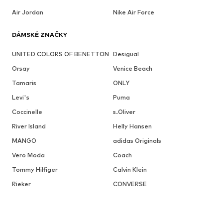
Air Jordan
Nike Air Force
DÁMSKÉ ZNAČKY
UNITED COLORS OF BENETTON
Desigual
Orsay
Venice Beach
Tamaris
ONLY
Levi's
Puma
Coccinelle
s.Oliver
River Island
Helly Hansen
MANGO
adidas Originals
Vero Moda
Coach
Tommy Hilfiger
Calvin Klein
Rieker
CONVERSE