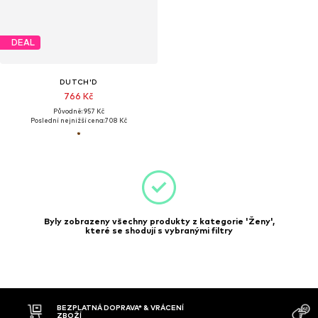
DEAL
DUTCH'D
766 Kč
Původně: 957 Kč
Poslední nejnižší cena:
708 Kč
Byly zobrazeny všechny produkty z kategorie 'Ženy',
které se shodují s vybranými filtry
BEZPLATNÁ DOPRAVA* & VRÁCENÍ
ZBOŽÍ