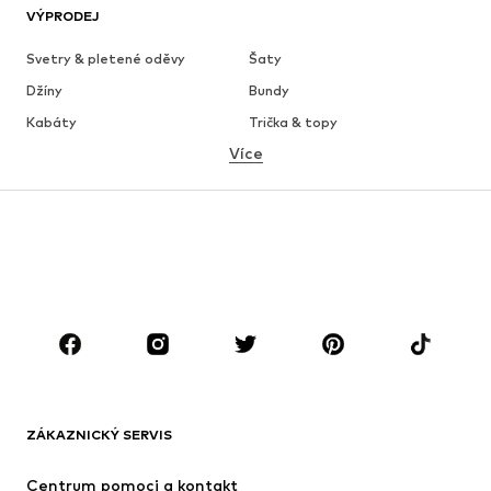
VÝPRODEJ
Svetry & pletené oděvy
Šaty
Džíny
Bundy
Kabáty
Trička & topy
Více
Kalhoty
Spodní prádlo
Sukně
Halenky & tuniky
Mikiny
Blejzry
Plavky
Overaly
Móda pro plnoštíhlé
Těhotenská móda
Boty
Sport
Doplňky
Premium
OBLEČENÍ
ZÁKAZNICKÝ SERVIS
Nové
Oblíbené
Šaty
Džíny
Centrum pomoci a kontakt