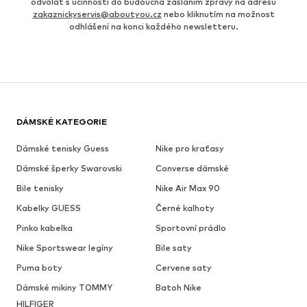
odvolat s účinností do budoucna zasláním zprávy na adresu
zakaznickyservis@aboutyou.cz
nebo kliknutím na možnost
odhlášení na konci každého newsletteru.
DÁMSKÉ KATEGORIE
Dámské tenisky Guess
Nike pro kraťasy
Dámské šperky Swarovski
Converse dámské
Bile tenisky
Nike Air Max 90
Kabelky GUESS
Černé kalhoty
Pinko kabelka
Sportovní prádlo
Nike Sportswear legíny
Bile saty
Puma boty
Cervene saty
Dámské mikiny TOMMY
Batoh Nike
HILFIGER