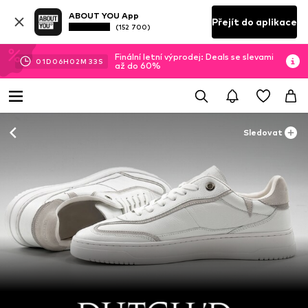
ABOUT YOU App
Přejít do aplikace
(152 700)
Finální letní výprodej: Deals se slevami
01
D
06
H
02
M
33
S
až do 60%
Sledovat