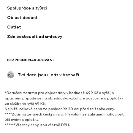
Trička & topy
Kalhoty
Spolupráce s tvůrci
Bundy
Svetry & pletené oděvy
Oblast dodání
Spodní prádlo
Halenky & tuniky
Outlet
Kabáty
Sukně
Zde odstoupit od smlouvy
Plavky
Mikiny
Blejzry
Overaly
Móda pro plnoštíhlé
Těhotenská móda
BEZPEČNÉ NAKUPOVANÍ
Příležitosti
Exkluzivně
Upcyklace
 Tvá data jsou u nás v bezpečí
BOTY
*Doručení zdarma pro objednávky v hodnotě 499 Kč a vyšší, v
Nové
Oblíbené
opačném případě se na objednávku vztahuje poštovné a poplatky
za služby ve výši 49 Kč.
Tenisky
Kotníkové & chelsea boty
Nejnižší celková cena za posledních 30 dní před snížením ceny.
Lodičky & boty na podpatku
Kozačky
****Zdarma ze všech českých sítí. Při volání ze zahraničí mohou být
účtovány poplatky.
Sandály
Polobotky
******Všechny ceny jsou včetně DPH.
Sportovní boty
Baleríny