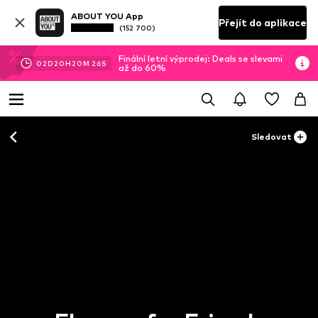
ABOUT YOU App
Přejít do aplikace
(152 700)
Finální letní výprodej: Deals se slevami
02
D
20
H
20
M
25
S
až do 60%
Sledovat