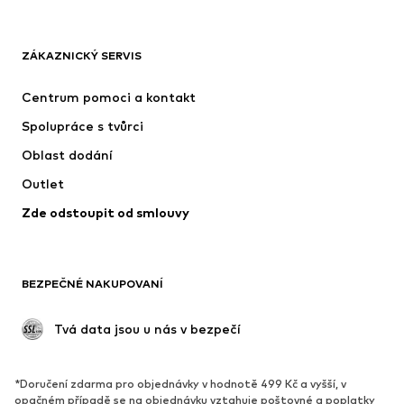
OBLEČENÍ
ZÁKAZNICKÝ SERVIS
Nové
Oblíbené
Šaty
Džíny
Centrum pomoci a kontakt
Trička & topy
Kalhoty
Spolupráce s tvůrci
Bundy
Svetry & pletené oděvy
Oblast dodání
Spodní prádlo
Halenky & tuniky
Outlet
Kabáty
Sukně
Zde odstoupit od smlouvy
Plavky
Mikiny
Blejzry
Overaly
Móda pro plnoštíhlé
Těhotenská móda
BEZPEČNÉ NAKUPOVANÍ
Příležitosti
Exkluzivně
Upcyklace
 Tvá data jsou u nás v bezpečí
BOTY
*Doručení zdarma pro objednávky v hodnotě 499 Kč a vyšší, v
Nové
Oblíbené
opačném případě se na objednávku vztahuje poštovné a poplatky