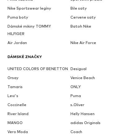
Nike Sportswear legíny
Bile saty
Puma boty
Cervene saty
Dámské mikiny TOMMY
Batoh Nike
HILFIGER
Air Jordan
Nike Air Force
DÁMSKÉ ZNAČKY
UNITED COLORS OF BENETTON
Desigual
Orsay
Venice Beach
Tamaris
ONLY
Levi's
Puma
Coccinelle
s.Oliver
River Island
Helly Hansen
MANGO
adidas Originals
Vero Moda
Coach