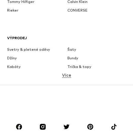
Tommy Hilfiger
Calvin Klein
Rieker
CONVERSE
VÝPRODEJ
Svetry & pletené oděvy
Šaty
Džíny
Bundy
Kabáty
Trička & topy
Více
Kalhoty
Spodní prádlo
Sukně
Halenky & tuniky
Mikiny
Blejzry
Plavky
Overaly
Móda pro plnoštíhlé
Těhotenská móda
Boty
Sport
Doplňky
Premium