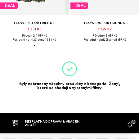
DEAL
DEAL
FLOWERS FOR FRIENDS
FLOWERS FOR FRIENDS
1 331 Kč
1 159 Kč
Původně: 4 999 Kč
Původně: 3 699 Kč
Poslední nejnižší cena:
1 331 Kč
Poslední nejnižší cena:
1 159 Kč
Byly zobrazeny všechny produkty z kategorie 'Ženy',
které se shodují s vybranými filtry
BEZPLATNÁ DOPRAVA* & VRÁCENÍ
ZBOŽÍ