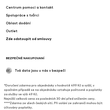
Šaty
Džíny
Centrum pomoci a kontakt
Trička & topy
Kalhoty
Spolupráce s tvůrci
Bundy
Svetry & pletené oděvy
Oblast dodání
Spodní prádlo
Halenky & tuniky
Outlet
Kabáty
Sukně
Zde odstoupit od smlouvy
Plavky
Mikiny
Blejzry
Overaly
Móda pro plnoštíhlé
Těhotenská móda
BEZPEČNÉ NAKUPOVANÍ
Příležitosti
Exkluzivně
Upcyklace
 Tvá data jsou u nás v bezpečí
BOTY
*Doručení zdarma pro objednávky v hodnotě 499 Kč a vyšší, v
Nové
Oblíbené
opačném případě se na objednávku vztahuje poštovné a poplatky
za služby ve výši 49 Kč.
Tenisky
Kotníkové & chelsea boty
Nejnižší celková cena za posledních 30 dní před snížením ceny.
Lodičky & boty na podpatku
Kozačky
****Zdarma ze všech českých sítí. Při volání ze zahraničí mohou být
účtovány poplatky.
Sandály
Polobotky