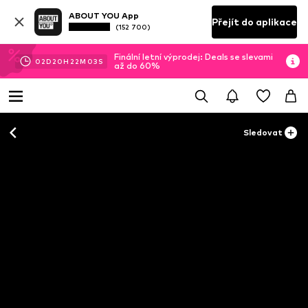
ABOUT YOU App
Přejít do aplikace
(152 700)
Finální letní výprodej: Deals se slevami
02
D
20
H
22
M
03
S
až do 60%
Sledovat