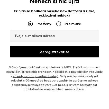
Nenech si nic ujít!
Přihlas se k odběru našeho newsletteru a získej
exkluzivní nabídky
Pro ženy
Pro muže
Tvoje e-mailová adresa
Zaregistrovat se
Mám zájem dostávat od společnosti ABOUT YOU informace o
novinkách, aktuálních trendech, nabídkách a poukázkách v souladu
s
Zásady ochrany osobních údajů
. Svůj souhlas můžeš kdykoli
odvolat s účinností do budoucna zasláním zprávy na adresu
zakaznickyservis@aboutyou.cz
nebo kliknutím na možnost
odhlášení na konci každého newsletteru.