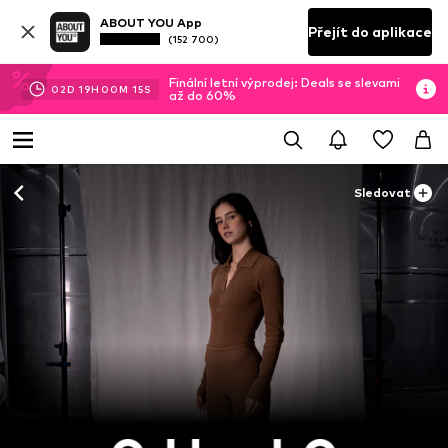
ABOUT YOU App
Přejít do aplikace
(152 700)
Finální letní výprodej: Deals se slevami
02
D
19
H
00
M
13
S
až do 60%
Sledovat