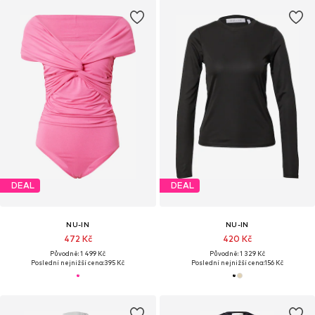
DEAL
DEAL
NU-IN
NU-IN
472 Kč
420 Kč
Původně: 1 499 Kč
Původně: 1 329 Kč
Poslední nejnižší cena:
395 Kč
Poslední nejnižší cena:
156 Kč