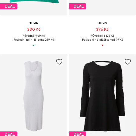
DEAL
DEAL
NU-IN
NU-IN
300 Kč
376 Kč
Původně: 949 Kč
Původně: 1 129 Kč
Poslední nejnižší cena:
299 Kč
Poslední nejnižší cena:
349 Kč
DEAL
DEAL