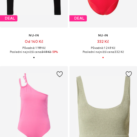
DEAL
DEAL
NU-IN
NU-IN
Od 140 Kč
332 Kč
Původně: 1 199 Kč
Původně: 1 249 Kč
Poslední nejnižší cena:
349 Kč
-59%
Poslední nejnižší cena:
332 Kč