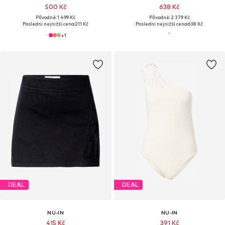
500 Kč
638 Kč
Původně: 1 499 Kč
Původně: 2 379 Kč
Poslední nejnižší cena:
211 Kč
Poslední nejnižší cena:
638 Kč
+
1
DEAL
DEAL
NU-IN
NU-IN
415 Kč
391 Kč