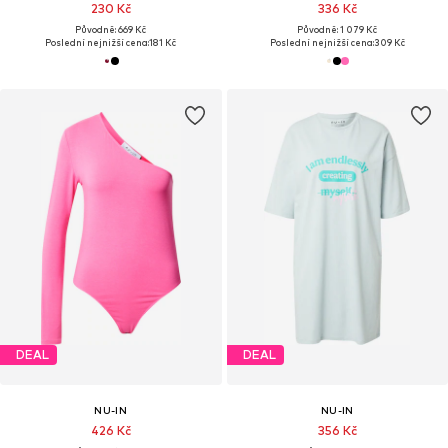
230 Kč
336 Kč
Původně: 669 Kč
Původně: 1 079 Kč
Poslední nejnižší cena:
181 Kč
Poslední nejnižší cena:
309 Kč
DEAL
DEAL
NU-IN
NU-IN
426 Kč
356 Kč