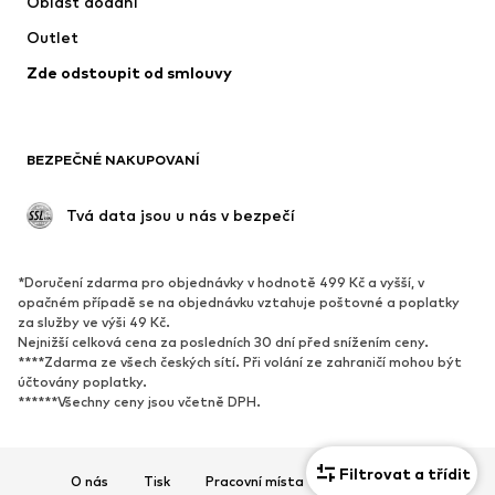
Oblast dodání
Spodní prádlo
Halenky & tuniky
Outlet
Kabáty
Sukně
Zde odstoupit od smlouvy
Plavky
Mikiny
Blejzry
Overaly
Móda pro plnoštíhlé
Těhotenská móda
BEZPEČNÉ NAKUPOVANÍ
Příležitosti
Exkluzivně
Upcyklace
 Tvá data jsou u nás v bezpečí
BOTY
*Doručení zdarma pro objednávky v hodnotě 499 Kč a vyšší, v
Nové
Oblíbené
opačném případě se na objednávku vztahuje poštovné a poplatky
za služby ve výši 49 Kč.
Tenisky
Kotníkové & chelsea boty
Nejnižší celková cena za posledních 30 dní před snížením ceny.
Lodičky & boty na podpatku
Kozačky
****Zdarma ze všech českých sítí. Při volání ze zahraničí mohou být
účtovány poplatky.
Sandály
Polobotky
******Všechny ceny jsou včetně DPH.
Sportovní boty
Baleríny
Pantofle
Domácí obuv
Filtrovat a třídit
O nás
Tisk
Pracovní místa
Ochrana dat
Exkluzivně