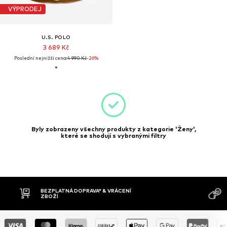
VÝPRODEJ
U.S. POLO
3 689 Kč
Poslední nejnižší cena:
4 990 Kč
-26%
Byly zobrazeny všechny produkty z kategorie 'Ženy',
které se shodují s vybranými filtry
BEZPLATNÁ DOPRAVA* & VRÁCENÍ
ZBOŽÍ