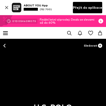
ABOUT YOU App
Přejít do aplikace
(152 700)
Finální letní výprodej: Deals se slevami
01
D
05
H
40
M
07
S
až do 60%
Sledovat