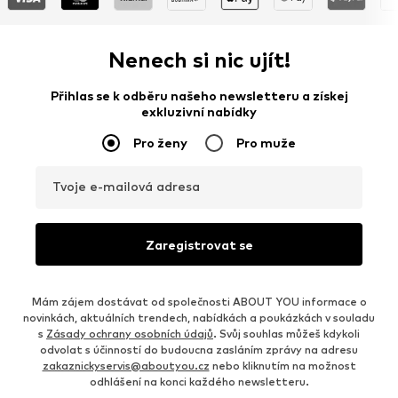
Nenech si nic ujít!
Přihlas se k odběru našeho newsletteru a získej
exkluzivní nabídky
Pro ženy
Pro muže
Tvoje e-mailová adresa
Zaregistrovat se
Mám zájem dostávat od společnosti ABOUT YOU informace o
novinkách, aktuálních trendech, nabídkách a poukázkách v souladu
s
Zásady ochrany osobních údajů
. Svůj souhlas můžeš kdykoli
odvolat s účinností do budoucna zasláním zprávy na adresu
zakaznickyservis@aboutyou.cz
nebo kliknutím na možnost
odhlášení na konci každého newsletteru.