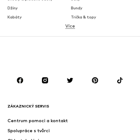
Džíny
Bundy
Kabáty
Trička & topy
Více
Kalhoty
Spodní prádlo
Sukně
Halenky & tuniky
Mikiny
Blejzry
Plavky
Overaly
Móda pro plnoštíhlé
Těhotenská móda
Boty
Sport
Doplňky
Premium
OBLEČENÍ
ZÁKAZNICKÝ SERVIS
Nové
Oblíbené
Šaty
Džíny
Centrum pomoci a kontakt
Trička & topy
Kalhoty
Spolupráce s tvůrci
Bundy
Svetry & pletené oděvy