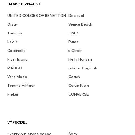
DÁMSKÉ ZNAČKY
UNITED COLORS OF BENETTON
Desigual
Orsay
Venice Beach
Tamaris
ONLY
Levi's
Puma
Coccinelle
s.Oliver
River Island
Helly Hansen
MANGO
adidas Originals
Vero Moda
Coach
Tommy Hilfiger
Calvin Klein
Rieker
CONVERSE
VÝPRODEJ
Svetry & pletené oděvy
Šaty