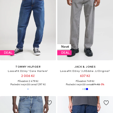
Nové
DEAL
DEAL
TOMMY HILFIGER
JACK & JONES
Loosefit Džíny 'Core Harlem'
Loosefit Džíny 'JJIEddie JJOriginal'
2 006 Kč
637 Kč
Původně: 2 479 Kč
Původně: 749 Kč
Poslední nejnižší cena:
1 297 Kč
Poslední nejnižší cena:
674 Kč
-5%