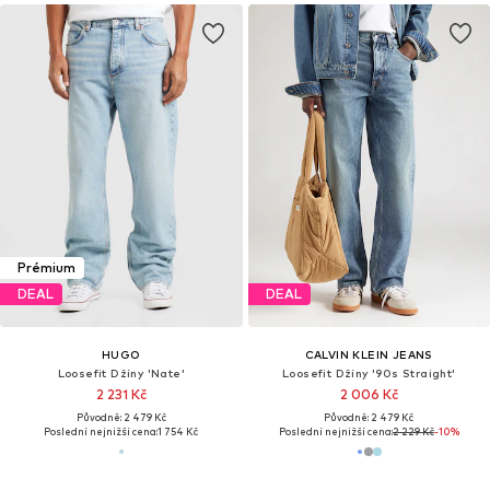
Prémium
DEAL
DEAL
HUGO
CALVIN KLEIN JEANS
Loosefit Džíny 'Nate'
Loosefit Džíny '90s Straight'
2 231 Kč
2 006 Kč
Původně: 2 479 Kč
Původně: 2 479 Kč
Poslední nejnižší cena:
1 754 Kč
Poslední nejnižší cena:
2 229 Kč
-10%