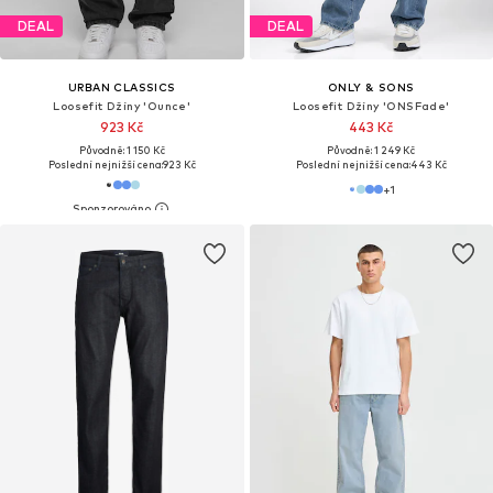
DEAL
DEAL
URBAN CLASSICS
ONLY & SONS
Loosefit Džíny 'Ounce'
Loosefit Džíny 'ONSFade'
923 Kč
443 Kč
Původně: 1 150 Kč
Původně: 1 249 Kč
Poslední nejnižší cena:
923 Kč
Poslední nejnižší cena:
443 Kč
+
1