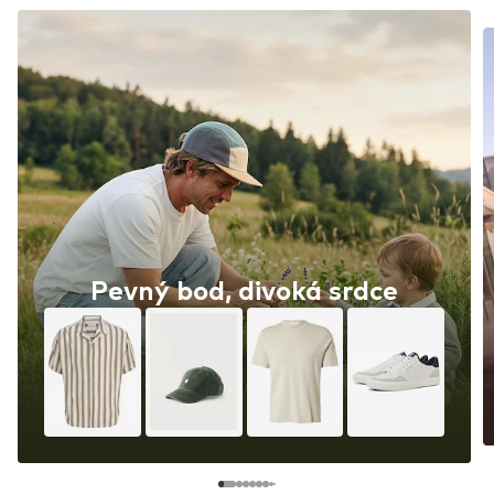
Pevný bod, divoká srdce