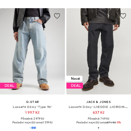
Nové
DEAL
DEAL
G-STAR
JACK & JONES
Loosefit Džíny 'Type 96'
Loosefit Džíny 'JJIEDDIE JJORIGINAL SQ 737'
1 997 Kč
637 Kč
Původně: 2 979 Kč
Původně: 749 Kč
Poslední nejnižší cena:
1 319 Kč
Poslední nejnižší cena:
674 Kč
-5%