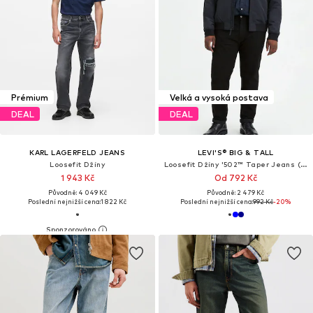
Prémium
Velká a vysoká postava
DEAL
DEAL
KARL LAGERFELD JEANS
LEVI'S® BIG & TALL
Loosefit Džíny
Loosefit Džíny '502™ Taper Jeans (Big & Tall)'
1 943 Kč
Od 792 Kč
Původně: 4 049 Kč
Původně: 2 479 Kč
Poslední nejnižší cena:
1 822 Kč
Poslední nejnižší cena:
992 Kč
-20%