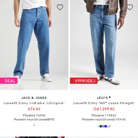
DEAL
VÝPRODEJ
JACK & JONES
LEVI'S ®
Loosefit Džíny 'JJIEddie JJOriginal'
Loosefit Džíny '565™ Loose Straight'
674 Kč
Od 1 299 Kč
Původně: 749 Kč
Původně: 1 749 Kč
Poslední nejnižší cena:
659 Kč
Poslední nejnižší cena:
1 104 Kč
+
7