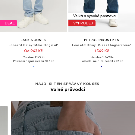
Velká a vysoká postava
DEAL
VÝPRODEJ
JACK & JONES
PETROL INDUSTRIES
Loosefit Džíny 'Mike Original'
Loosefit Džíny 'Russel Anglerstone'
Od 943 Kč
1 549 Kč
Původně: 1 179 Kč
Původně: 1 749 Kč
Poslední nejnižší cena:
707 Kč
Poslední nejnižší cena:
1 232 Kč
NAJDI SI TEN SPRÁVNÝ KOUSEK
Volné průvodci