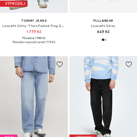
VÝPRODEJ
TOMMY JEANS
PULL&BEAR
Loosefit Džíny 'Theo Faded Flag Embroidery Loose'
Loosefit Džíny
1 779 Kč
649 Kč
Původně: 1 999 Kč
Poslední nejnižší cena:
1 779 Kč