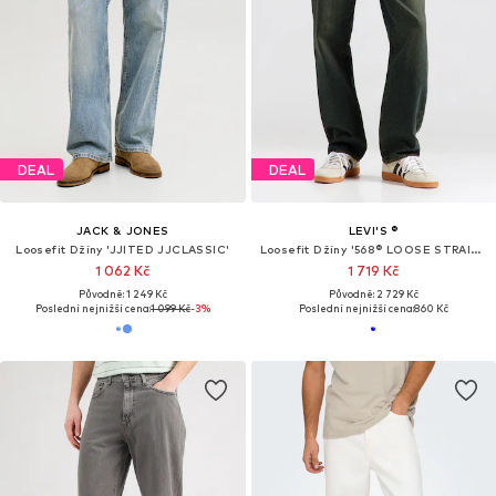
DEAL
DEAL
JACK & JONES
LEVI'S ®
Loosefit Džíny 'JJITED JJCLASSIC'
Loosefit Džíny '568® LOOSE STRAIGHT'
1 062 Kč
1 719 Kč
Původně: 1 249 Kč
Původně: 2 729 Kč
Poslední nejnižší cena:
1 099 Kč
-3%
Poslední nejnižší cena:
860 Kč