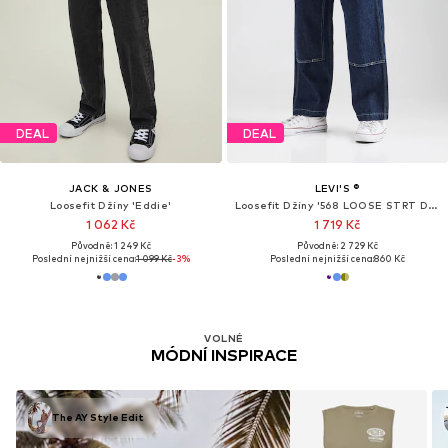
DEAL
DEAL
JACK & JONES
LEVI'S ®
Loosefit Džíny 'Eddie'
Loosefit Džíny '568 LOOSE STRT DBL KNEE'
1 062 Kč
1 719 Kč
Původně: 1 249 Kč
Původně: 2 729 Kč
Poslední nejnižší cena:
1 099 Kč
-3%
Poslední nejnižší cena:
860 Kč
VOLNÉ
MÓDNÍ INSPIRACE
The AY Style Edit