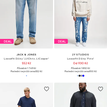
DEAL
DEAL
JACK & JONES
2Y STUDIOS
Loosefit Džíny 'JJIChris JJCooper'
Loosefit Džíny 'Firio'
552 Kč
Od 930 Kč
Původně: 1 749 Kč
Původně: 1 850 Kč
Poslední nejnižší cena:
552 Kč
Poslední nejnižší cena:
930 Kč