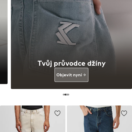
Tvůj průvodce džíny
Objevit nyní