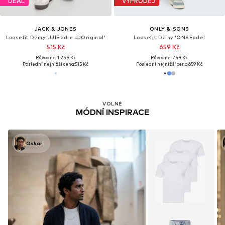
DEAL
VÝPRODEJ
JACK & JONES
ONLY & SONS
Loosefit Džíny 'JJIEddie JJOriginal'
Loosefit Džíny 'ONSFade'
515 Kč
659 Kč
Původně: 1 249 Kč
Původně: 749 Kč
Poslední nejnižší cena:
515 Kč
Poslední nejnižší cena:
659 Kč
VOLNÉ
MÓDNÍ INSPIRACE
Oskar