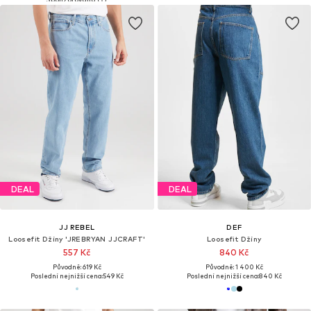
DEAL
DEAL
JJ REBEL
DEF
Loosefit Džíny 'JREBRYAN JJCRAFT'
Loosefit Džíny
557 Kč
840 Kč
Původně: 619 Kč
Původně: 1 400 Kč
Poslední nejnižší cena:
549 Kč
Poslední nejnižší cena:
840 Kč