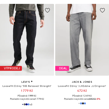
VÝPRODEJ
DEAL
LEVI'S ®
JACK & JONES
Loosefit Džíny '555 Relaxed Straight'
Loosefit Džíny 'JJIEddie JJOriginal'
1 779 Kč
472 Kč
Původně: 1 999 Kč
Původně: 1 249 Kč
Poslední nejnižší cena:
1 779 Kč
Poslední nejnižší cena:
515 Kč
-8%
+
3