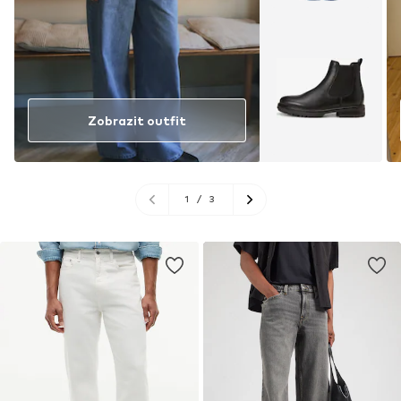
Zobrazit outfit
1
/
3