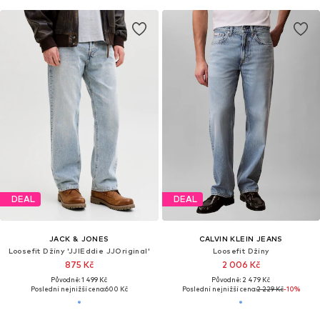
DEAL
DEAL
JACK & JONES
CALVIN KLEIN JEANS
Loosefit Džíny 'JJIEddie JJOriginal'
Loosefit Džíny
875 Kč
2 006 Kč
Původně: 1 499 Kč
Původně: 2 479 Kč
Poslední nejnižší cena:
600 Kč
Poslední nejnižší cena:
2 229 Kč
-10%