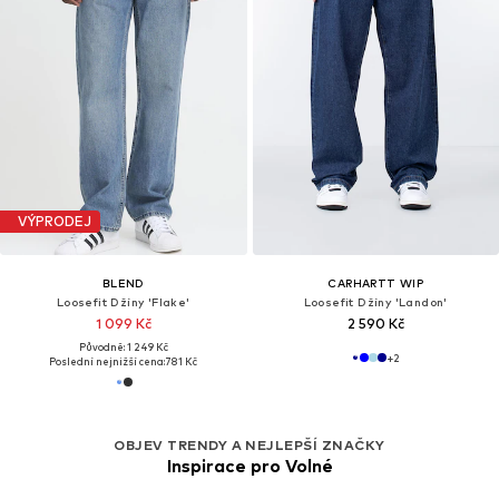
VÝPRODEJ
BLEND
CARHARTT WIP
Loosefit Džíny 'Flake'
Loosefit Džíny 'Landon'
1 099 Kč
2 590 Kč
Původně: 1 249 Kč
+
2
Poslední nejnižší cena:
781 Kč
OBJEV TRENDY A NEJLEPŠÍ ZNAČKY
Inspirace pro Volné