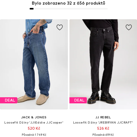
Bylo zobrazeno 32 z 656 produktů
DEAL
DEAL
JACK & JONES
JJ REBEL
Loosefit Džíny 'JJIEddie JJCooper'
Loosefit Džíny 'JREBRYAN JJCRAFT'
520 Kč
526 Kč
Původně: 1 749 Kč
Původně: 619 Kč