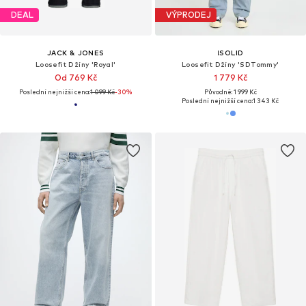
DEAL
VÝPRODEJ
JACK & JONES
!SOLID
Loosefit Džíny 'Royal'
Loosefit Džíny 'SDTommy'
Od 769 Kč
1 779 Kč
Poslední nejnižší cena:
1 099 Kč
-30%
Původně: 1 999 Kč
Poslední nejnižší cena:
1 343 Kč