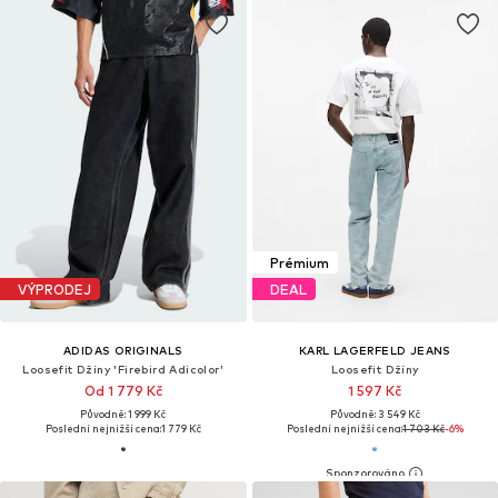
Prémium
VÝPRODEJ
DEAL
ADIDAS ORIGINALS
KARL LAGERFELD JEANS
Loosefit Džíny 'Firebird Adicolor'
Loosefit Džíny
Od 1 779 Kč
1 597 Kč
Původně: 1 999 Kč
Původně: 3 549 Kč
Poslední nejnižší cena:
1 779 Kč
Poslední nejnižší cena:
1 703 Kč
-6%