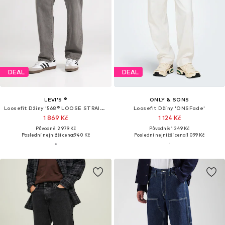
DEAL
DEAL
LEVI'S ®
ONLY & SONS
Loosefit Džíny '568® LOOSE STRAIGHT'
Loosefit Džíny 'ONSFade'
1 869 Kč
1 124 Kč
Původně: 2 979 Kč
Původně: 1 249 Kč
Poslední nejnižší cena:
940 Kč
Poslední nejnižší cena:
1 099 Kč