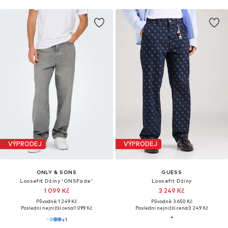
VÝPRODEJ
VÝPRODEJ
ONLY & SONS
GUESS
Loosefit Džíny 'ONSFade'
Loosefit Džíny
1 099 Kč
3 249 Kč
Původně: 1 249 Kč
Původně: 3 650 Kč
Poslední nejnižší cena:
1 099 Kč
Poslední nejnižší cena:
3 249 Kč
+
1