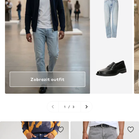
Zobrazit outfit
1
/
3