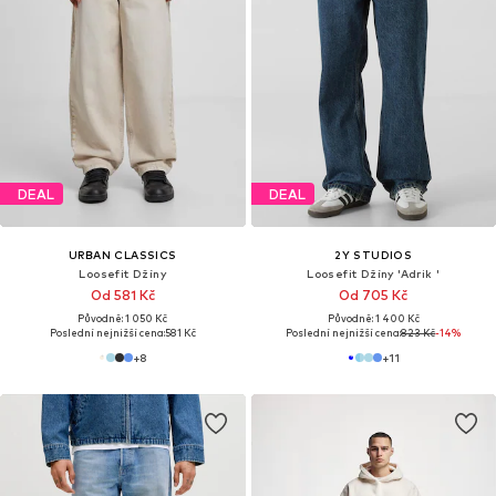
DEAL
DEAL
URBAN CLASSICS
2Y STUDIOS
Loosefit Džíny
Loosefit Džíny 'Adrik '
Od 581 Kč
Od 705 Kč
Původně: 1 050 Kč
Původně: 1 400 Kč
Poslední nejnižší cena:
581 Kč
Poslední nejnižší cena:
823 Kč
-14%
+
8
+
11