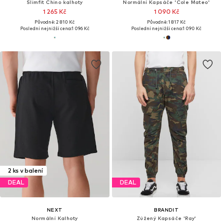
Slimfit Chino kalhoty
Normální Kapsáče 'Cole Mateo'
1 265 Kč
1 090 Kč
Původně: 2 810 Kč
Původně: 1 817 Kč
Poslední nejnižší cena:
1 096 Kč
Poslední nejnižší cena:
1 090 Kč
2 ks v balení
DEAL
DEAL
NEXT
BRANDIT
Normální Kalhoty
Zúžený Kapsáče 'Ray'