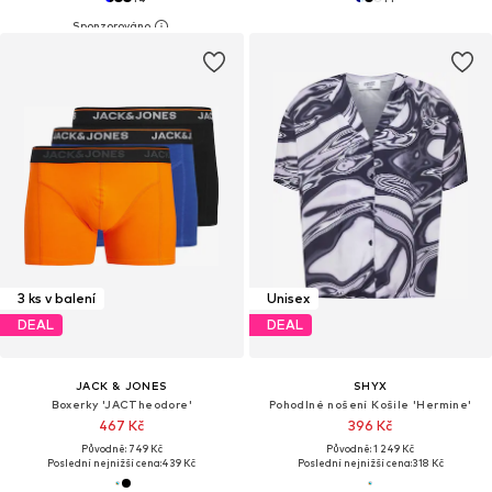
3 ks v balení
Unisex
DEAL
DEAL
JACK & JONES
SHYX
Boxerky 'JACTheodore'
Pohodlné nošení Košile 'Hermine'
467 Kč
396 Kč
Původně: 749 Kč
Původně: 1 249 Kč
Poslední nejnižší cena:
439 Kč
Poslední nejnižší cena:
318 Kč