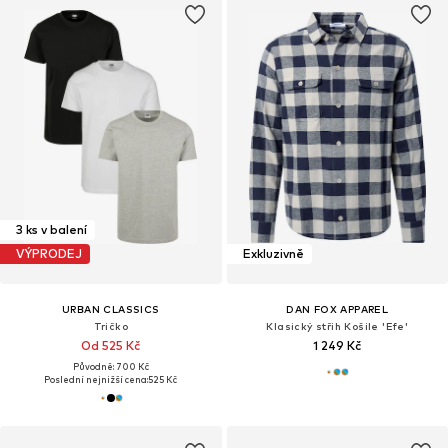
3 ks v balení
VÝPRODEJ
Exkluzivně
URBAN CLASSICS
DAN FOX APPAREL
Tričko
Klasický střih Košile 'Efe'
Od 525 Kč
1 249 Kč
Původně: 700 Kč
Poslední nejnižší cena:
525 Kč