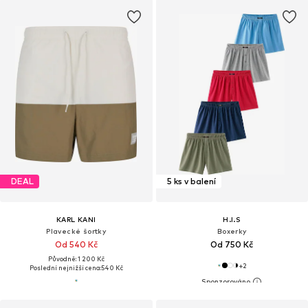
DEAL
5 ks v balení
KARL KANI
H.I.S
Plavecké šortky
Boxerky
Od 540 Kč
Od 750 Kč
Původně: 1 200 Kč
+
2
Poslední nejnižší cena:
540 Kč