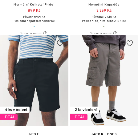
Normální Kalhoty 'Pride'
Normální Kapsáče
899 Kč
2 259 Kč
Původně: 999 Kč
Původně: 2 510 Kč
Poslední nejnižší cena:
689 Kč
Poslední nejnižší cena:
2 134 Kč
4 ks v balení
2 ks v balení
DEAL
DEAL
NEXT
JACK & JONES