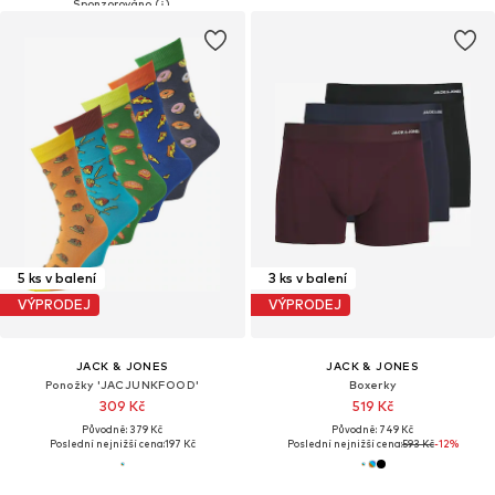
5 ks v balení
3 ks v balení
VÝPRODEJ
VÝPRODEJ
JACK & JONES
JACK & JONES
Ponožky 'JACJUNKFOOD'
Boxerky
309 Kč
519 Kč
Původně: 379 Kč
Původně: 749 Kč
Poslední nejnižší cena:
197 Kč
Poslední nejnižší cena:
593 Kč
-12%