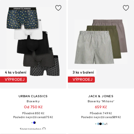
4 ks v balení
3 ks v balení
VÝPRODEJ
VÝPRODEJ
URBAN CLASSICS
JACK & JONES
Boxerky
Boxerky 'Milano'
Od 750 Kč
659 Kč
Původně: 850 Kč
Původně: 749 Kč
Poslední nejnižší cena:
675 Kč
Poslední nejnižší cena:
589 Kč
+
1