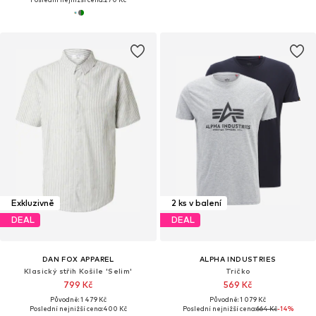
Exkluzivně
2 ks v balení
DEAL
DEAL
DAN FOX APPAREL
ALPHA INDUSTRIES
Klasický střih Košile 'Selim'
Tričko
799 Kč
569 Kč
Původně: 1 479 Kč
Původně: 1 079 Kč
Poslední nejnižší cena:
400 Kč
Poslední nejnižší cena:
664 Kč
-14%