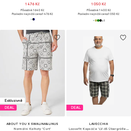
1 476 Kč
1 050 Kč
Původně: 1 640 Kč
Původně: 1 400 Kč
Poslední nejnižší cena:
1 476 Kč
Poslední nejnižší cena:
1 050 Kč
+
1
Exkluzivně
DEAL
DEAL
ABOUT YOU X SWALINA&LINUS
LAVECCHIA
Normální Kalhoty 'Curt'
Loosefit Kapsáče 'LV-65 Übergrößen'