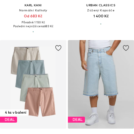
KARL KANI
URBAN CLASSICS
Normální Kalhoty
Zúžený Kapsáče
Od 683 Kč
1 400 Kč
Původně: 1 150 Kč
Poslední nejnižší cena:
683 Kč
4 ks v balení
DEAL
DEAL