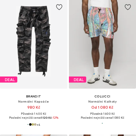
DEAL
DEAL
BRANDIT
COLUCCI
Normální Kapsáče
Normální Kalhoty
980 Kč
Od 1 080 Kč
Původně: 1 400 Kč
Původně: 1 600 Kč
Poslední nejnižší cena:
1 120 Kč
-12%
Poslední nejnižší cena:
1 080 Kč
+
4