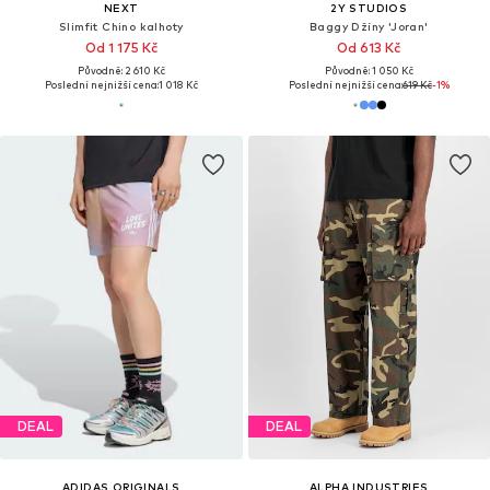
NEXT
2Y STUDIOS
Slimfit Chino kalhoty
Baggy Džíny 'Joran'
Od 1 175 Kč
Od 613 Kč
Původně: 2 610 Kč
Původně: 1 050 Kč
Poslední nejnižší cena:
1 018 Kč
Poslední nejnižší cena:
619 Kč
-1%
DEAL
DEAL
ADIDAS ORIGINALS
ALPHA INDUSTRIES