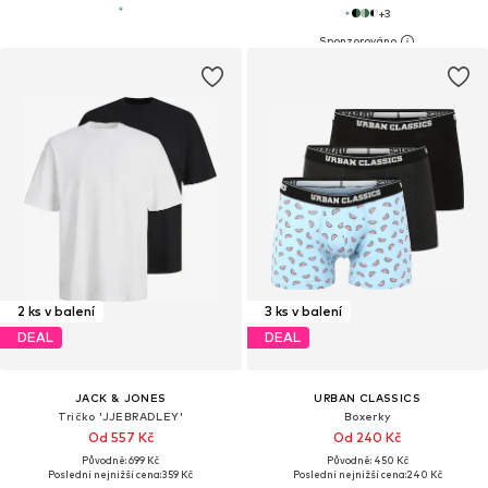
+
3
2 ks v balení
3 ks v balení
DEAL
DEAL
JACK & JONES
URBAN CLASSICS
Tričko 'JJEBRADLEY'
Boxerky
Od 557 Kč
Od 240 Kč
Původně: 699 Kč
Původně: 450 Kč
Poslední nejnižší cena:
359 Kč
Poslední nejnižší cena:
240 Kč