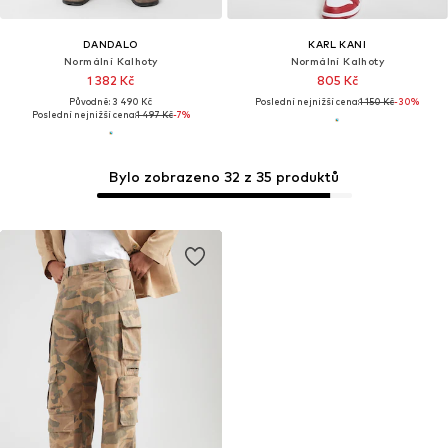
DANDALO
KARL KANI
Normální Kalhoty
Normální Kalhoty
1 382 Kč
805 Kč
Původně: 3 490 Kč
Poslední nejnižší cena:
1 150 Kč
-30%
Poslední nejnižší cena:
1 497 Kč
-7%
Bylo zobrazeno 32 z 35 produktů