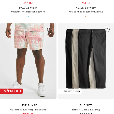
316 Kč
251 Kč
Původně: 999 Kč
Původně: 1 235 Kč
Poslední nejnižší cena:
260 Kč
Poslední nejnižší cena:
250 Kč
VÝPRODEJ
3 ks v balení
JUST RHYSE
THE SET
Normální Kalhoty 'Pocosol'
Slimfit Chino kalhoty