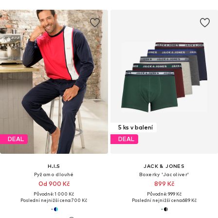
5 ks v balení
DEAL
DEAL
H.I.S
JACK & JONES
Pyžamo dlouhé
Boxerky 'Jacoliver'
Od 900 Kč
899 Kč
Původně: 1 000 Kč
Původně: 999 Kč
Poslední nejnižší cena:
700 Kč
Poslední nejnižší cena:
689 Kč