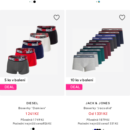
5 ks v balení
10 ks v balení
DEAL
DEAL
DIESEL
JACK & JONES
Boxerky 'Damien'
Boxerky 'Jacsolid'
1 241 Kč
Od 1 331 Kč
Původně: 1 749 Kč
Původně: 1 879 Kč
Poslední nejnižší cena:
926 Kč
Poslední nejnižší cena:
1 331 Kč
+
1