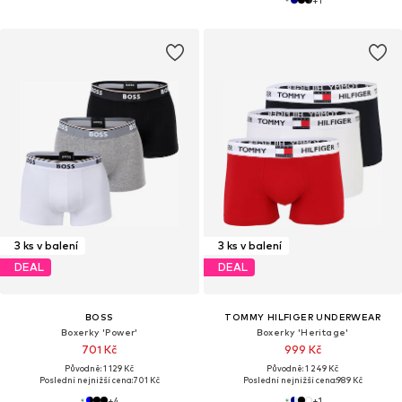
3 ks v balení
3 ks v balení
DEAL
DEAL
BOSS
TOMMY HILFIGER UNDERWEAR
Boxerky 'Power'
Boxerky 'Heritage'
701 Kč
999 Kč
Původně: 1 129 Kč
Původně: 1 249 Kč
Poslední nejnižší cena:
701 Kč
Poslední nejnižší cena:
989 Kč
+
4
+
1