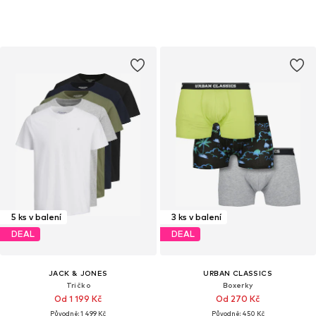
5 ks v balení
3 ks v balení
DEAL
DEAL
JACK & JONES
URBAN CLASSICS
Tričko
Boxerky
Od 1 199 Kč
Od 270 Kč
Původně: 1 499 Kč
Původně: 450 Kč