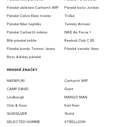
Pánské oblečení Carhartt WIP
Pánské boty Jordan
Pánské Calvin Klein trenky
Trička
Pánské Nike tepláky
Tenisky Armani
Pánské Carhartt mikina
NIKE Air Force 1
Bílé pánské košile
Reebok Club C 85
Pánské bundy Tommy Jeans
Pánské tenisky Vans
Boty Adidas pánské
PÁNSKÉ ZNAČKY
NAPAPIJRI
Carhartt WIP
CAMP DAVID
Gant
Lindbergh
MANGO MAN
Only & Sons
Karl Kani
QUIKSILVER
!Solid
SELECTED HOMME
STRELLSON