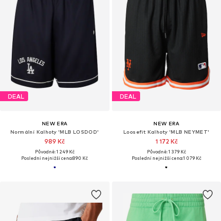
DEAL
DEAL
NEW ERA
NEW ERA
Normální Kalhoty 'MLB LOSDOD'
Loosefit Kalhoty 'MLB NEYMET'
989 Kč
1 172 Kč
Původně: 1 249 Kč
Původně: 1 379 Kč
Poslední nejnižší cena:
890 Kč
Poslední nejnižší cena:
1 079 Kč