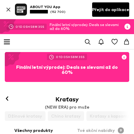
ABOUT YOU App
Přejít do aplikace
(152 700)
Finální letní výprodej: Deals se slevami
01
D
05
H
58
M
34
S
až do 60%
01
D
05
H
58
M
34
S
Finální letní výprodej: Deals se slevami až do
60%
Kraťasy
(NEW ERA) pro muže
Džínové kraťasy
Chino kraťasy
Kraťasy s kapsami
Všechny produkty
Tvé akční nabídky
9