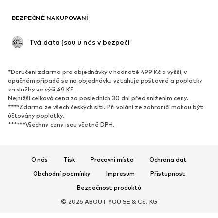
BOTY
BEZPEČNÉ NAKUPOVANÍ
Nové
Oblíbené
Kotníkové boty & kozačky
Tenisky
 Tvá data jsou u nás v bezpečí
Polobotky
Sportovní boty
Otevřené boty
Exkluzivně
*Doručení zdarma pro objednávky v hodnotě 499 Kč a vyšší, v
opačném případě se na objednávku vztahuje poštovné a poplatky
SPORT
za služby ve výši 49 Kč.
Nejnižší celková cena za posledních 30 dní před snížením ceny.
Sportovní oblečení
Druhy sportů
****Zdarma ze všech českých sítí. Při volání ze zahraničí mohou být
účtovány poplatky.
Sportovní boty
Sportovní batohy a tašky
******Všechny ceny jsou včetně DPH.
Sportovní doplňky
DOPLŇKY
O nás
Tisk
Pracovní místa
Ochrana dat
Nové
Obchodní podmínky
Impresum
Kšiltovky & čepice
Přístupnost
Pásky
Bezpečnost produktů
Tašky & batohy
Hodinky
© 2026 ABOUT YOU SE & Co. KG
Šperky
Sluneční brýle
Peněženky & pouzdra