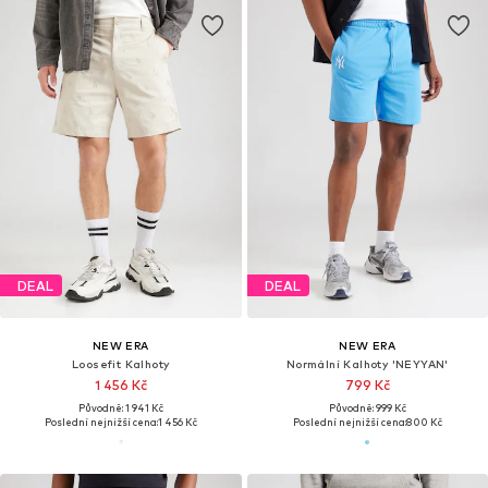
DEAL
DEAL
NEW ERA
NEW ERA
Loosefit Kalhoty
Normální Kalhoty 'NEYYAN'
1 456 Kč
799 Kč
Původně: 1 941 Kč
Původně: 999 Kč
Poslední nejnižší cena:
1 456 Kč
Poslední nejnižší cena:
800 Kč