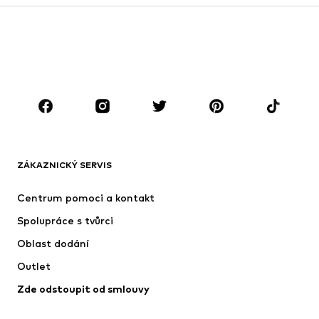
Kabáty
Obleky & saka
Plavky
Nadměrné velikosti
Boty
Sport
Doplňky
Premium
OBLEČENÍ
Nové
Oblíbené
Trička
Džíny
ZÁKAZNICKÝ SERVIS
Bundy
Mikiny
Kalhoty
Košile
Centrum pomoci a kontakt
Prádlo
Svetry & kardigany
Spolupráce s tvůrci
Obleky & saka
Kabáty
Oblast dodání
Plavky
Nadměrné velikosti
Outlet
Příležitosti
Exkluzivně
Zde odstoupit od smlouvy
Upcyklace