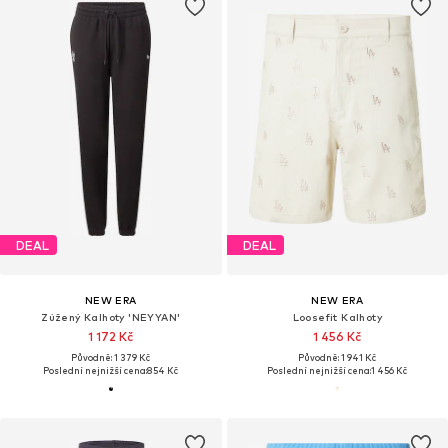
DEAL
DEAL
NEW ERA
NEW ERA
Zúžený Kalhoty 'NEYYAN'
Loosefit Kalhoty
1 172 Kč
1 456 Kč
Původně: 1 379 Kč
Původně: 1 941 Kč
Poslední nejnižší cena:
854 Kč
Poslední nejnižší cena:
1 456 Kč