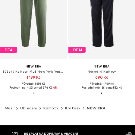
DEAL
DEAL
NEW ERA
NEW ERA
Zúžený Kalhoty 'MLB New York Yankees'
Normální Kalhoty
1 189 Kč
690 Kč
Původně: 1 698 Kč
Původně: 1 749 Kč
Poslední nejnižší cena:
1 274 Kč
-6%
Poslední nejnižší cena:
552 Kč
Muži
Oblečení
Kalhoty
Kraťasy
NEW ERA
MOŽNOST VR