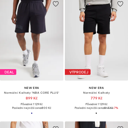
DEAL
VÝPRODEJ
NEW ERA
NEW ERA
Normální Kalhoty 'NBA CORE PLUS'
Normální Kalhoty
899 Kč
779 Kč
Původně: 1 129 Kč
Původně: 1 129 Kč
Poslední nejnižší cena:
800 Kč
Poslední nejnižší cena:
845 Kč
-7%