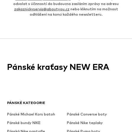
odvolat s účinností do budoucna zasláním zprávy na adresu
zakaznickyservis@aboutyou.cz
nebo kliknutím na možnost
odhlášení na konci každého newsletteru.
Pánské kraťasy NEW ERA
PÁNSKÉ KATEGORIE
Pánské Michael Kors batoh
Pánské Converse boty
Pánské bundy NIKE
Pánské Nike teplaky
Pánská Nike pantofle
Pánské Puma boty