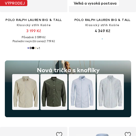
VÝPRODEJ
Velká a vysoká postava
POLO RALPH LAUREN BIG & TALL
POLO RALPH LAUREN BIG & TALL
Klasický střih Košile
Klasický střih Košile
3 199 Kč
4 349 Kč
Původně: 3 599 Kč
Poslední nejnižší cena:
2 719 Kč
+
1
Nová trička s knoflíky