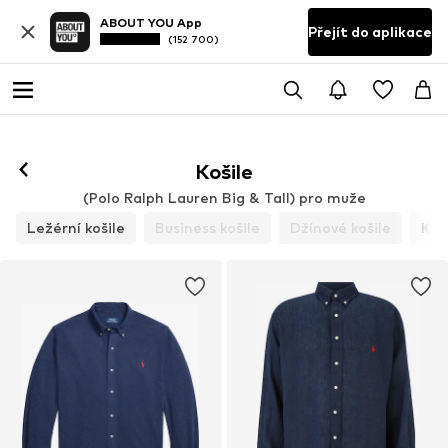
ABOUT YOU App
Přejít do aplikace
(152 700)
Košile
(Polo Ralph Lauren Big & Tall) pro muže
Ležérní košile
Business košile
Džínové košile
Kár