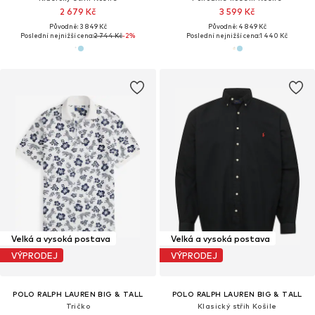
2 679 Kč
3 599 Kč
Původně: 3 849 Kč
Původně: 4 849 Kč
Poslední nejnižší cena:
2 744 Kč
-2%
Poslední nejnižší cena:
1 440 Kč
Velká a vysoká postava
Velká a vysoká postava
VÝPRODEJ
VÝPRODEJ
POLO RALPH LAUREN BIG & TALL
POLO RALPH LAUREN BIG & TALL
Tričko
Klasický střih Košile