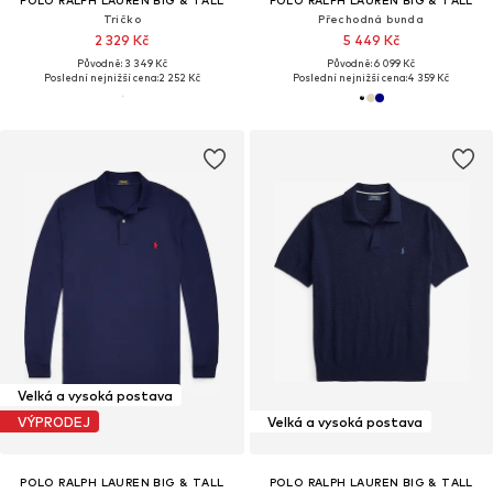
POLO RALPH LAUREN BIG & TALL
POLO RALPH LAUREN BIG & TALL
Tričko
Přechodná bunda
2 329 Kč
5 449 Kč
Původně: 3 349 Kč
Původně: 6 099 Kč
Poslední nejnižší cena:
2 252 Kč
Poslední nejnižší cena:
4 359 Kč
Velká a vysoká postava
VÝPRODEJ
Velká a vysoká postava
POLO RALPH LAUREN BIG & TALL
POLO RALPH LAUREN BIG & TALL