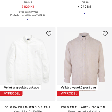
Tričko
Tričko
2 829 Kč
4 949 Kč
Původně: 3 349 Kč
Poslední nejnižší cena:
2 699 Kč
Velká a vysoká postava
Velká a vysoká postava
VÝPRODEJ
VÝPRODEJ
POLO RALPH LAUREN BIG & TALL
POLO RALPH LAUREN BIG & TALL
Klasický střih Košile
Pohodlné nošení Košile