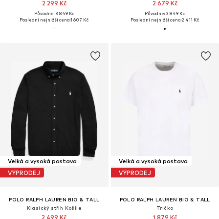
2 299 Kč
2 679 Kč
Původně: 3 849 Kč
Původně: 3 849 Kč
Poslední nejnižší cena:
1 607 Kč
Poslední nejnižší cena:
2 411 Kč
Velká a vysoká postava
Velká a vysoká postava
VÝPRODEJ
VÝPRODEJ
POLO RALPH LAUREN BIG & TALL
POLO RALPH LAUREN BIG & TALL
Klasický střih Košile
Tričko
2 499 Kč
1 879 Kč