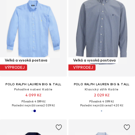
Velká a vysoká postava
Velká a vysoká postava
VÝPRODEJ
VÝPRODEJ
POLO RALPH LAUREN BIG & TALL
POLO RALPH LAUREN BIG & TALL
Pohodlné nošení Košile
Klasický střih Košile
4 099 Kč
2 029 Kč
Původně: 4 599 Kč
Původně: 4 099 Kč
Poslední nejnižší cena:
2 039 Kč
Poslední nejnižší cena:
1 420 Kč