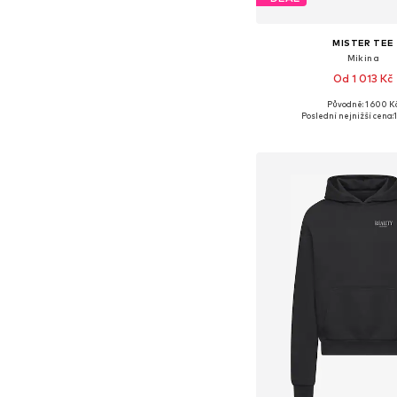
MISTER TEE
Mikina
Od 1 013 Kč
Původně: 1 600 K
Dostupné velikosti: XS, S, 
Poslední nejnižší cena:
Přidat do koš