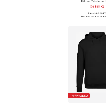
Mikina 'Yokohama 
Od 810 Kč
Původně: 900 Kč
Dostupné velikosti: XS, S, 
Poslední nejnižší cena:
Přidat do koš
VÝPRODEJ