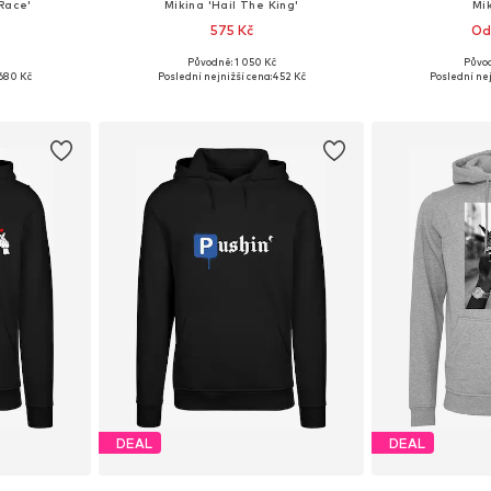
Race'
Mikina 'Hail The King'
Mik
575 Kč
Od
Původně: 1 050 Kč
Původ
M, L, XL, XXL
Dostupné velikosti: XS, S, M, L, XL
Dostupné v 
680 Kč
Poslední nejnižší cena:
452 Kč
Poslední nej
íku
Přidat do košíku
Přidat
DEAL
DEAL