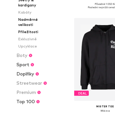
Původně: 1 050 K
kardigany
Dostupné velikosti: S, M, L,
Poslední nejnižší cena:
Kabáty
Přidat do koš
Nadměrné
velikosti
Příležitosti
Exkluzivně
Upcyklace
Boty
Sport
Doplňky
Streetwear
Premium
DEAL
Top 100
MISTER TEE
Mikina