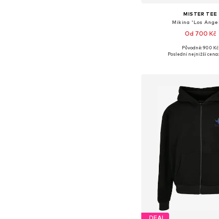
MISTER TEE
Mikina 'Los Ange
Od 700 Kč
Původně: 900 Kč
Dostupné v mnoha vel
Poslední nejnižší cena:
Přidat do koš
DEAL