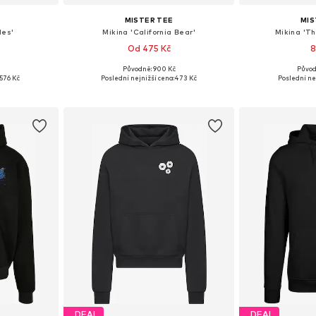
MISTER TEE
MIS
les'
Mikina 'California Bear'
Mikina 'Th
Od 475 Kč
8
Původně: 900 Kč
Původ
ikostech
Dostupné velikosti: S, M, L, XL, XXL, XXXL
Dostupné ve
576 Kč
Poslední nejnižší cena:
473 Kč
Poslední ne
íku
Přidat do košíku
Přidat
DEAL
DEAL