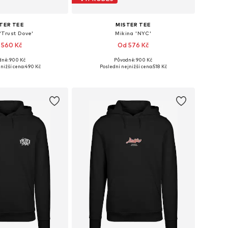
TER TEE
MISTER TEE
'Trust Dove'
Mikina 'NYC'
 560 Kč
Od 576 Kč
ně: 900 Kč
Původně: 900 Kč
: XS, M, L, XL, XXL, 4XL
Dostupné velikosti: XS, S, M, L, XL
nižší cena:
490 Kč
Poslední nejnižší cena:
518 Kč
 do košíku
Přidat do košíku