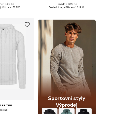
ně: 1 400 Kč
Původně: 1 698 Kč
mnoha velikostech
Dostupné velikosti: XS, S, M, L, XL, 5XL
jnižší cena:
525 Kč
Poslední nejnižší cena:
1 019 Kč
 do košíku
Přidat do košíku
Sportovní styly
Výprodej
TER TEE
Mikina