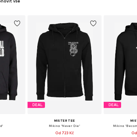
novit vše
DEAL
DEAL
MISTER TEE
MIS
ld'
Mikina 'Never Die'
Mikina 'Beco
Od 723 Kč
Od