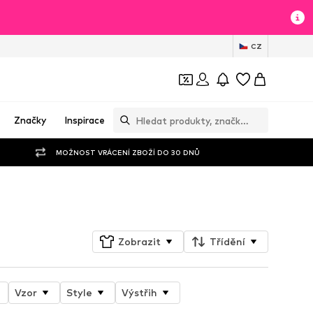
CZ
Značky
Inspirace
MOŽNOST VRÁCENÍ ZBOŽÍ DO 30 DNŮ
Sledovat
Zobrazit
Třídění
Vzor
Style
Výstřih