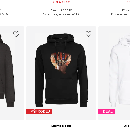
Od 431 Kč
5
č
Původně: 900 Kč
Původ
M, L, XXL
Dostupné velikosti: XS, S, M, L, XL, XXL
Dostupné velikost
777 Kč
Poslední nejnižší cena:
431 Kč
Poslední nejni
íku
Přidat do košíku
Přidat
VÝPRODEJ
DEAL
MISTER TEE
MIS