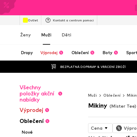
Outlet
Kontakt a centrum pomoci
Ženy
Muži
Děti
Dropy
Výprodej
Oblečení
Boty
Spor
BEZPLATNÁ DOPRAVA* & VRÁCENÍ ZBOŽÍ
Všechny
STREETWEAR 
položky akční
Muži
Oblečení
Miki
nabídky
Mikiny
(Mister Tee)
Výprodej
Oblečení
Cena
Výpro
Nové