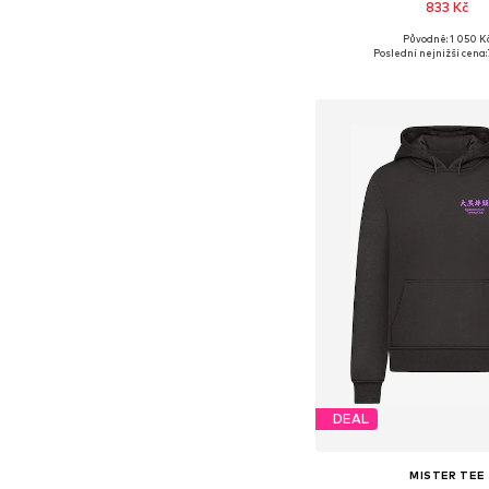
833 Kč
Původně: 1 050 K
Dostupné velikosti: S, 
Poslední nejnižší cena:
Přidat do koš
DEAL
MISTER TEE