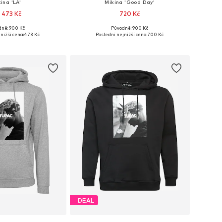
ina 'LA'
Mikina 'Good Day'
 473 Kč
720 Kč
ně: 900 Kč
Původně: 900 Kč
mnoha velikostech
Dostupné velikosti: S, M, L, XL
nižší cena:
473 Kč
Poslední nejnižší cena:
700 Kč
 do košíku
Přidat do košíku
DEAL