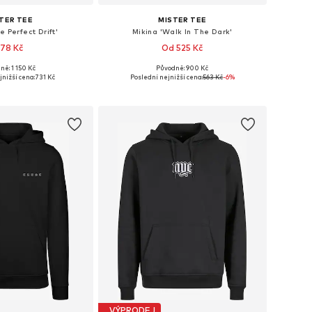
TER TEE
MISTER TEE
e Perfect Drift'
Mikina 'Walk In The Dark'
78 Kč
Od 525 Kč
ně: 1 150 Kč
Původně: 900 Kč
likosti: S, M, L
Dostupné v mnoha velikostech
jnižší cena:
731 Kč
Poslední nejnižší cena:
563 Kč
-6%
 do košíku
Přidat do košíku
VÝPRODEJ