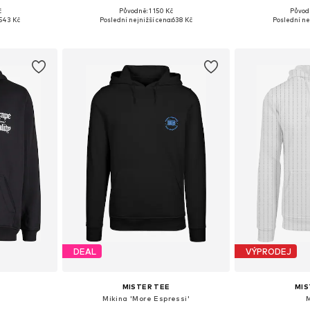
č
Původně: 1 150 Kč
Původ
 XL, XXL, XXXL
Dostupné v mnoha velikostech
Dostupné v 
543 Kč
Poslední nejnižší cena:
638 Kč
Poslední ne
íku
Přidat do košíku
Přidat
DEAL
VÝPRODEJ
MISTER TEE
MIS
Mikina 'More Espressi'