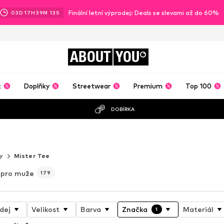
Finální letní výprodej: Deals se slevami až do 60%
03
D
17
H
39
M
12
S
ABOUT
YOU
t
Doplňky
Streetwear
Premium
Top 100
DOBÍRKA
V TÉ NEJLEPŠÍ PODOBĚ
ny
Mister Tee
 pro muže
179
dej
Velikost
Barva
Značka
Materiál
1