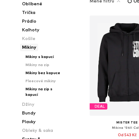
Méně filtrů
Ob
Oblíbené
Trička
Prádlo
Kalhoty
Košile
Mikiny
Mikiny s kapucí
Mikiny na zip
Mikiny bez kapuce
Fleecové mikiny
Mikiny na zip s
kapucí
Džíny
DEAL
Bundy
Plavky
MISTER TEE
Mikina 'Still Co
Obleky & saka
Od 543 Kč
Svetry &