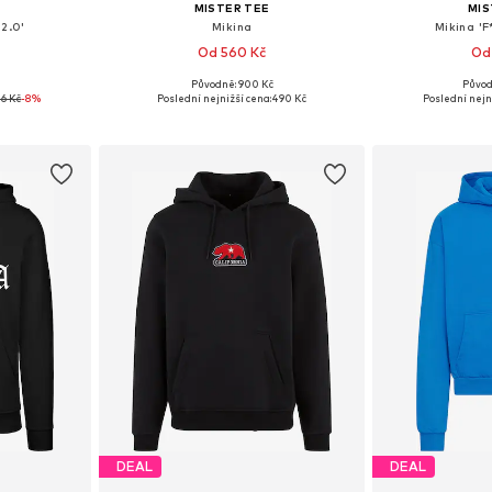
MISTER TEE
MIS
 2.0'
Mikina
Mikina 'F
Od 560 Kč
Od
Původně: 900 Kč
Původ
, M, L, XXL
Dostupné v mnoha velikostech
Dostupné velikost
6 Kč
-8%
Poslední nejnižší cena:
490 Kč
Poslední nejn
íku
Přidat do košíku
Přidat
DEAL
DEAL