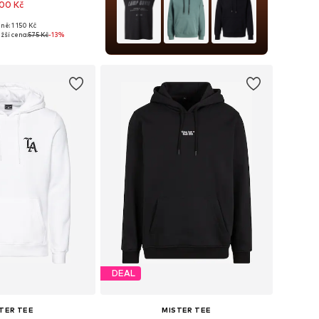
00 Kč
ně: 1 150 Kč
i: XS, S, M, L, XL, XXL
žší cena:
575 Kč
-13%
 do košíku
DEAL
TER TEE
MISTER TEE