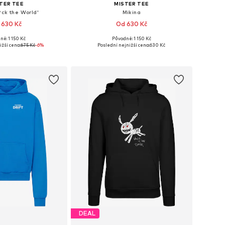
TER TEE
MISTER TEE
*ck the World'
Mikina
 630 Kč
Od 630 Kč
ně: 1 150 Kč
Původně: 1 150 Kč
i: XS, S, M, L, XL, XXL
Dostupné v mnoha velikostech
ižší cena:
675 Kč
-6%
Poslední nejnižší cena:
630 Kč
 do košíku
Přidat do košíku
DEAL