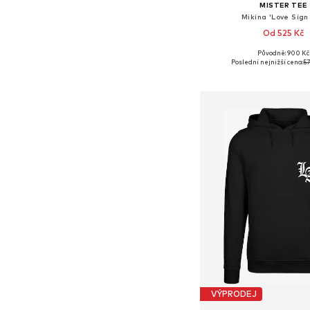
MISTER TEE
Mikina 'Love Sign
Od 525 Kč
Původně: 900 Kč
Dostupné velikosti: XS, S
Poslední nejnižší cena:
57
Přidat do koš
VÝPRODEJ