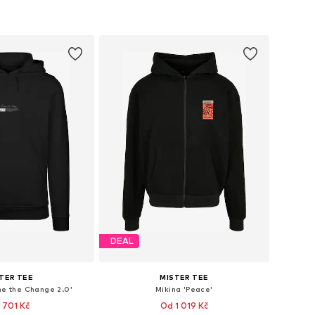
DEAL
TER TEE
MISTER TEE
me the Change 2.0'
Mikina 'Peace'
 701 Kč
Od 1 019 Kč