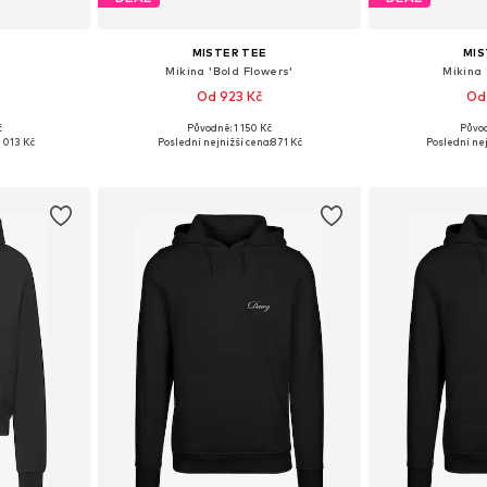
MISTER TEE
MIS
Mikina 'Bold Flowers'
Mikina 
Od 923 Kč
Od
č
Původně: 1 150 Kč
Původ
M, L, XL, 5XL
Dostupné velikosti: XS, S, M, L, XL
Dostupné velikosti
1 013 Kč
Poslední nejnižší cena:
871 Kč
Poslední nej
íku
Přidat do košíku
Přidat