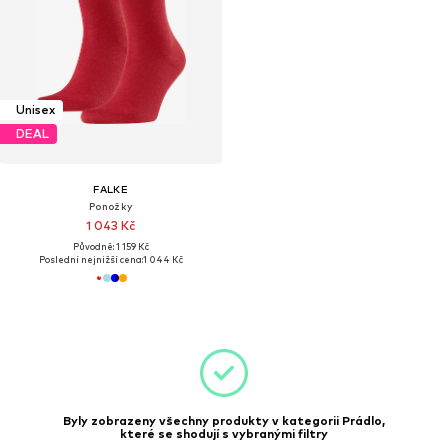
Unisex
DEAL
FALKE
Ponožky
1 043 Kč
Původně: 1 159 Kč
Poslední nejnižší cena:
1 044 Kč
Byly zobrazeny všechny produkty v kategorii Prádlo,
které se shodují s vybranými filtry