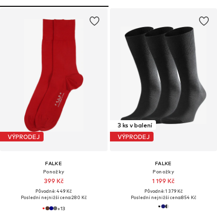
3 ks v balení
VÝPRODEJ
VÝPRODEJ
FALKE
FALKE
Ponožky
Ponožky
399 Kč
1 199 Kč
Původně: 449 Kč
Původně: 1 379 Kč
Poslední nejnižší cena:
280 Kč
Poslední nejnižší cena:
854 Kč
+
13