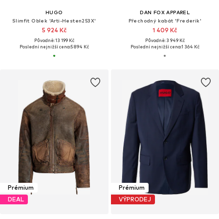
HUGO
DAN FOX APPAREL
Slimfit Oblek 'Arti-Hesten253X'
Přechodný kabát 'Frederik'
5 924 Kč
1 409 Kč
Původně: 13 199 Kč
Původně: 3 949 Kč
Poslední nejnižší cena:
5 894 Kč
Poslední nejnižší cena:
1 364 Kč
Prémium
Prémium
DEAL
VÝPRODEJ