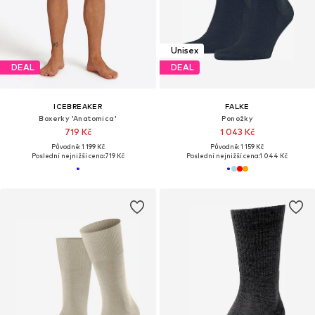
Unisex
DEAL
DEAL
ICEBREAKER
FALKE
Boxerky 'Anatomica'
Ponožky
719 Kč
1 043 Kč
Původně: 1 199 Kč
Původně: 1 159 Kč
Poslední nejnižší cena:
719 Kč
Poslední nejnižší cena:
1 044 Kč