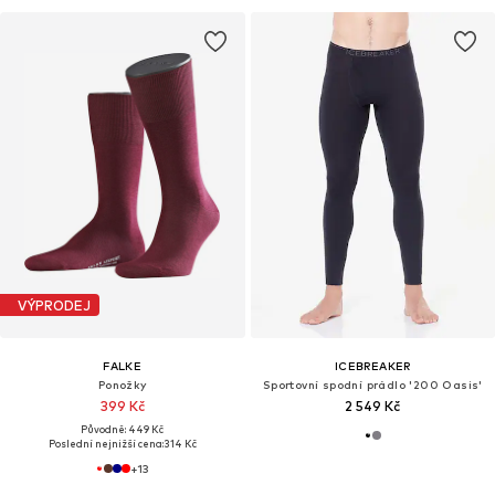
VÝPRODEJ
FALKE
ICEBREAKER
Ponožky
Sportovní spodní prádlo '200 Oasis'
399 Kč
2 549 Kč
Původně: 449 Kč
Poslední nejnižší cena:
314 Kč
+
13