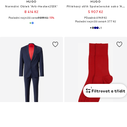
HUGO
HUGO
Normální Oblek 'Arti-Hesten253X'
Přiléhavý střih Společenské sako 'Arti253X-MH'
8 414 Kč
5 907 Kč
Poslední nejnižší cena:
9 899 Kč
-15%
Původně: 6 949 Kč
Poslední nejnižší cena:
4 377 Kč
+
1
1
Filtrovat a třídit
Prémium
DEAL
VÝPRODEJ