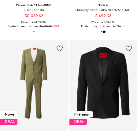
POLO RALPH LAUREN
HUGO
Zimní bunda
Klasický střih Sako 'Karl253X-MH'
50 039 Kč
5 499 Kč
Původně: 61 899 Kč
Původně: 6 949 Kč
Poslední nejnižší cena:
55 599 Kč
-10%
Poslední nejnižší cena:
4 634 Kč
Nové
Prémium
DEAL
DEAL