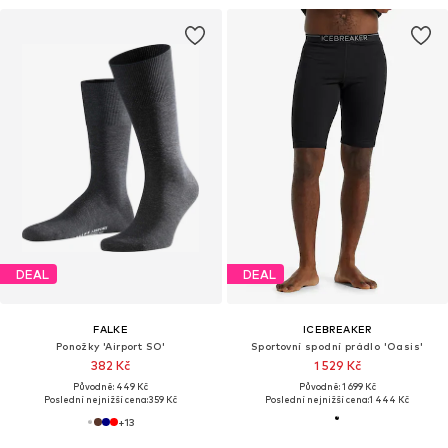
DEAL
DEAL
FALKE
ICEBREAKER
Ponožky 'Airport SO'
Sportovní spodní prádlo 'Oasis'
382 Kč
1 529 Kč
Původně: 449 Kč
Původně: 1 699 Kč
Poslední nejnižší cena:
359 Kč
Poslední nejnižší cena:
1 444 Kč
+
13