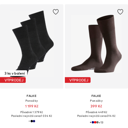
3 ks v balení
VÝPRODEJ
VÝPRODEJ
FALKE
FALKE
Ponožky
Ponožky
1 199 Kč
399 Kč
Původně: 1 379 Kč
Původně: 449 Kč
Poslední nejnižší cena:
1 034 Kč
Poslední nejnižší cena:
314 Kč
+
13