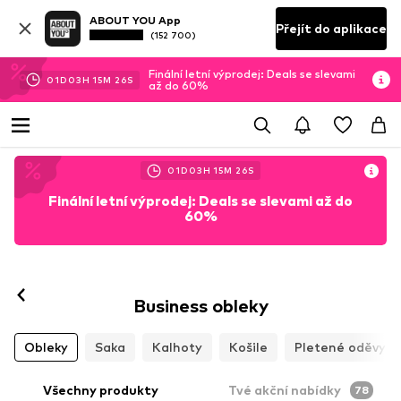
ABOUT YOU App
Přejít do aplikace
(152 700)
Finální letní výprodej: Deals se slevami
01
D
03
H
15
M
24
S
až do 60%
01
D
03
H
15
M
24
S
Finální letní výprodej: Deals se slevami až do
60%
Business obleky
Obleky
Saka
Kalhoty
Košile
Pletené oděvy
Všechny produkty
Tvé akční nabídky
78