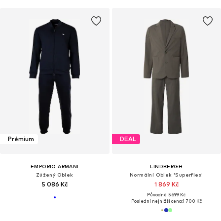
Prémium
DEAL
EMPORIO ARMANI
LINDBERGH
Zúžený Oblek
Normální Oblek 'Superflex'
5 086 Kč
1 869 Kč
Původně: 5 699 Kč
Poslední nejnižší cena:
1 700 Kč