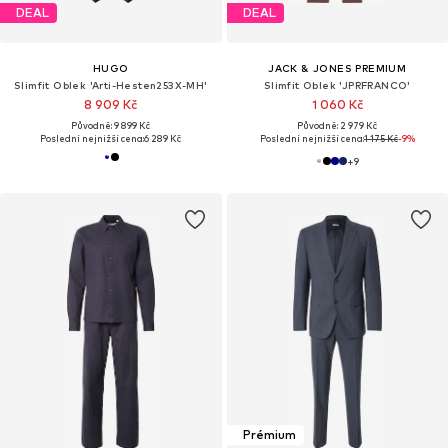
DEAL
DEAL
HUGO
JACK & JONES PREMIUM
Slimfit Oblek 'Arti-Hesten253X-MH'
Slimfit Oblek 'JPRFRANCO'
8 909 Kč
1 060 Kč
Původně: 9 899 Kč
Původně: 2 979 Kč
Poslední nejnižší cena:
6 289 Kč
Poslední nejnižší cena:
1 175 Kč
-9%
+
9
Prémium