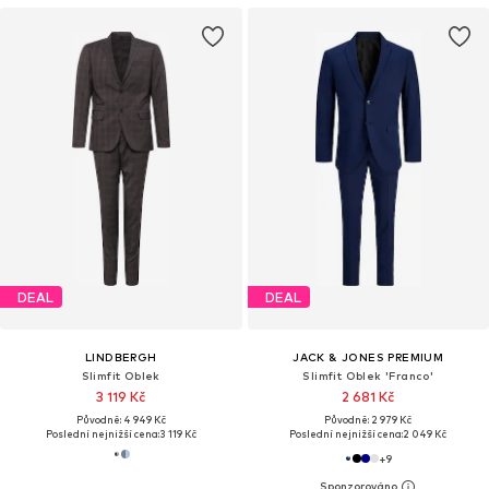
DEAL
DEAL
LINDBERGH
JACK & JONES PREMIUM
Slimfit Oblek
Slimfit Oblek 'Franco'
3 119 Kč
2 681 Kč
Původně: 4 949 Kč
Původně: 2 979 Kč
Poslední nejnižší cena:
3 119 Kč
Poslední nejnižší cena:
2 049 Kč
+
9