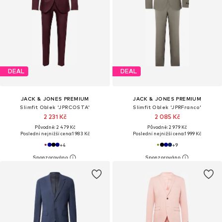
DEAL
DEAL
JACK & JONES PREMIUM
JACK & JONES PREMIUM
Slimfit Oblek 'JPRCOSTA'
Slimfit Oblek 'JPRFranco'
2 231 Kč
2 085 Kč
Původně: 2 479 Kč
Původně: 2 979 Kč
Poslední nejnižší cena:
1 983 Kč
Poslední nejnižší cena:
1 999 Kč
+
4
+
9