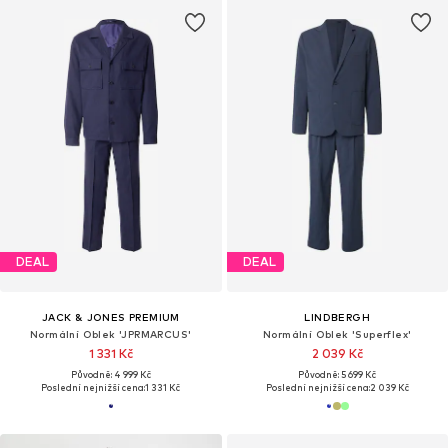
DEAL
DEAL
JACK & JONES PREMIUM
LINDBERGH
Normální Oblek 'JPRMARCUS'
Normální Oblek 'Superflex'
1 331 Kč
2 039 Kč
Původně: 4 999 Kč
Původně: 5 699 Kč
Poslední nejnižší cena:
1 331 Kč
Poslední nejnižší cena:
2 039 Kč