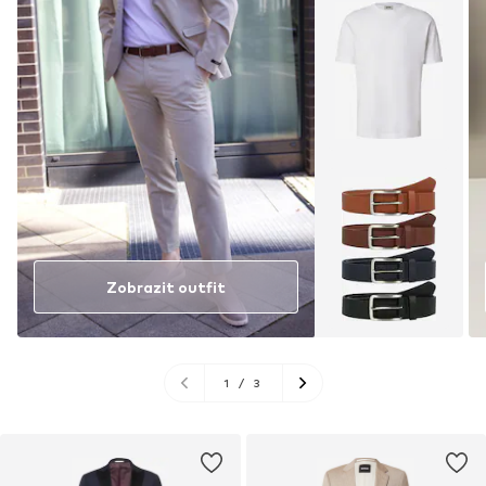
Zobrazit outfit
1
/
3