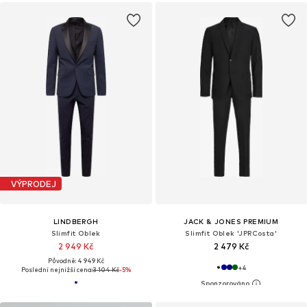
VÝPRODEJ
LINDBERGH
JACK & JONES PREMIUM
Slimfit Oblek
Slimfit Oblek 'JPRCosta'
2 949 Kč
2 479 Kč
Původně: 4 949 Kč
+
4
Poslední nejnižší cena:
3 104 Kč
-5%