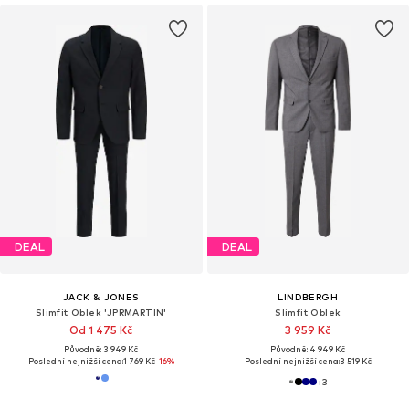
DEAL
DEAL
JACK & JONES
LINDBERGH
Slimfit Oblek 'JPRMARTIN'
Slimfit Oblek
Od 1 475 Kč
3 959 Kč
Původně: 3 949 Kč
Původně: 4 949 Kč
Poslední nejnižší cena:
1 769 Kč
-16%
Poslední nejnižší cena:
3 519 Kč
+
3