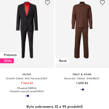
Prémium
DEAL
Nové
HUGO
ONLY & SONS
Slimfit Oblek 'Arti-Hesten253X'
Normální Oblek 'ONSREID'
7 564 Kč
1 499 Kč
Původně: 9 899 Kč
Poslední nejnižší cena:
5 919 Kč
Bylo zobrazeno 32 z 95 produktů