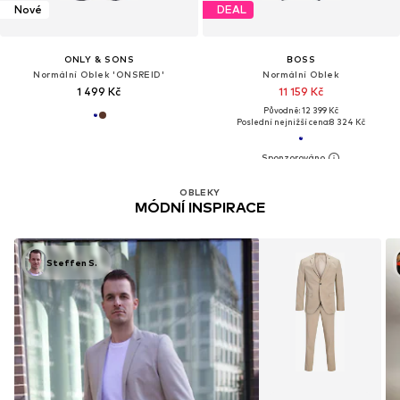
Nové
DEAL
ONLY & SONS
BOSS
Normální Oblek 'ONSREID'
Normální Oblek
1 499 Kč
11 159 Kč
Původně: 12 399 Kč
Poslední nejnižší cena:
8 324 Kč
OBLEKY
MÓDNÍ INSPIRACE
Steffen S.