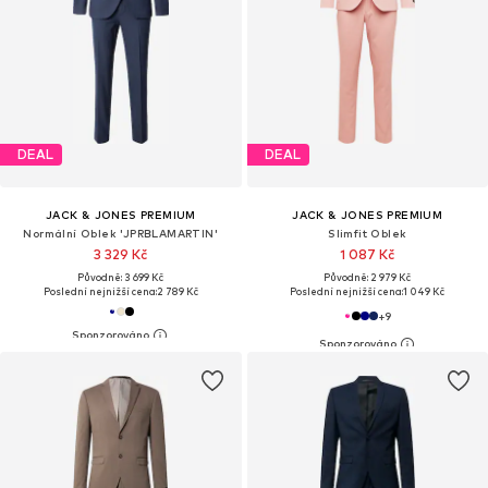
DEAL
DEAL
JACK & JONES PREMIUM
JACK & JONES PREMIUM
Normální Oblek 'JPRBLAMARTIN'
Slimfit Oblek
3 329 Kč
1 087 Kč
Původně: 3 699 Kč
Původně: 2 979 Kč
Poslední nejnižší cena:
2 789 Kč
Poslední nejnižší cena:
1 049 Kč
+
9