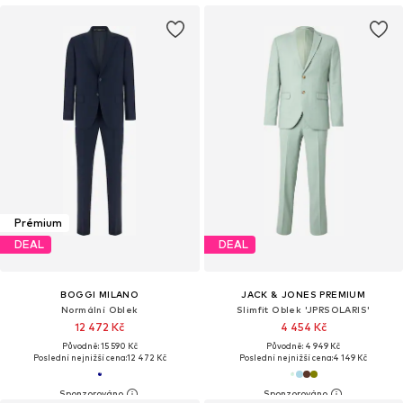
Prémium
DEAL
DEAL
BOGGI MILANO
JACK & JONES PREMIUM
Normální Oblek
Slimfit Oblek 'JPRSOLARIS'
12 472 Kč
4 454 Kč
Původně: 15 590 Kč
Původně: 4 949 Kč
Poslední nejnižší cena:
12 472 Kč
Poslední nejnižší cena:
4 149 Kč