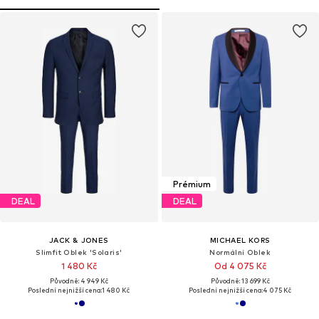
Prémium
DEAL
DEAL
JACK & JONES
MICHAEL KORS
Slimfit Oblek 'Solaris'
Normální Oblek
1 480 Kč
Od 4 075 Kč
Původně: 4 949 Kč
Původně: 13 699 Kč
Poslední nejnižší cena:
1 480 Kč
Poslední nejnižší cena:
4 075 Kč