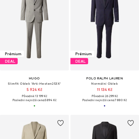
Prémium
Prémium
DEAL
DEAL
HUGO
POLO RALPH LAUREN
Slimfit Oblek 'Arti-Hesten253X'
Normální Oblek
5 924 Kč
11 134 Kč
Původně: 13 199 Kč
Původně: 26 299 Kč
Poslední nejnižší cena:
5 894 Kč
Poslední nejnižší cena:
7 880 Kč