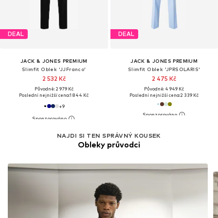
DEAL
DEAL
JACK & JONES PREMIUM
JACK & JONES PREMIUM
Slimfit Oblek 'JJFranco'
Slimfit Oblek 'JPRSOLARIS'
2 532 Kč
2 475 Kč
Původně: 2 979 Kč
Původně: 4 949 Kč
Poslední nejnižší cena:
1 844 Kč
Poslední nejnižší cena:
2 339 Kč
+
9
NAJDI SI TEN SPRÁVNÝ KOUSEK
Obleky průvodci