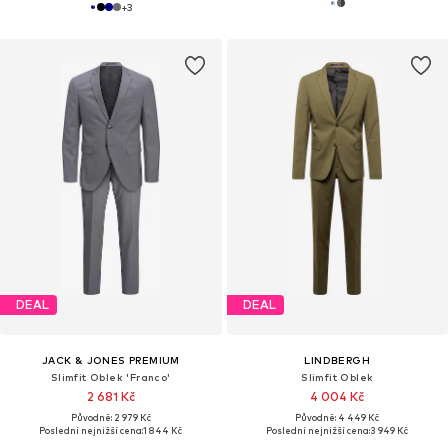
+
3
DEAL
DEAL
JACK & JONES PREMIUM
LINDBERGH
Slimfit Oblek 'Franco'
Slimfit Oblek
2 681 Kč
4 004 Kč
Původně: 2 979 Kč
Původně: 4 449 Kč
Poslední nejnižší cena:
1 844 Kč
Poslední nejnižší cena:
3 949 Kč