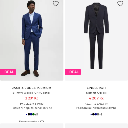
DEAL
DEAL
JACK & JONES PREMIUM
LINDBERGH
Slimfit Oblek 'JPRCosta'
Slimfit Oblek
2 231 Kč
4 207 Kč
Původně: 2 479 Kč
Původně: 4 949 Kč
Poslední nejnižší cena:
1 889 Kč
Poslední nejnižší cena:
3 319 Kč
+
5
+
3