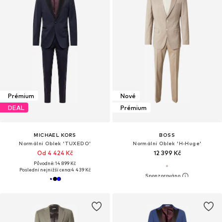
Prémium
Nové
DEAL
Prémium
MICHAEL KORS
BOSS
Normální Oblek 'TUXEDO'
Normální Oblek 'H-Huge'
Od 4 424 Kč
12 399 Kč
Původně: 14 899 Kč
Poslední nejnižší cena:
4 439 Kč