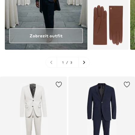
Zobrazit outfit
1
/
3