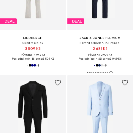
DEAL
DEAL
LINDBERGH
JACK & JONES PREMIUM
Slimfit Oblek
Slimfit Oblek 'JPRFranco'
3 509 Kč
2 681 Kč
Původně: 4 949 Kč
Původně: 2 979 Kč
Poslední nejnižší cena:
3 509 Kč
Poslední nejnižší cena:
2 049 Kč
+
3
+
9