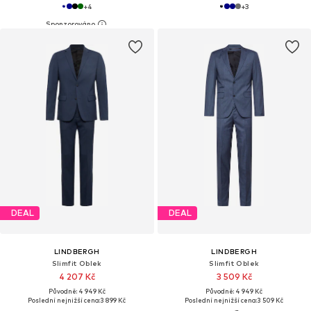
+
4
+
3
DEAL
DEAL
LINDBERGH
LINDBERGH
Slimfit Oblek
Slimfit Oblek
4 207 Kč
3 509 Kč
Původně: 4 949 Kč
Původně: 4 949 Kč
Poslední nejnižší cena:
3 899 Kč
Poslední nejnižší cena:
3 509 Kč