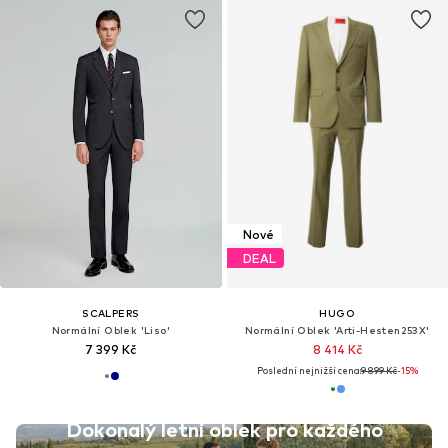
Nové
DEAL
SCALPERS
HUGO
Normální Oblek 'Liso'
Normální Oblek 'Arti-Hesten253X'
7 399 Kč
8 414 Kč
Poslední nejnižší cena:
9 899 Kč
-15%
Dokonalý letní oblek pro každého