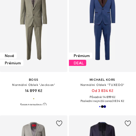
Nové
Prémium
Prémium
DEAL
BOSS
MICHAEL KORS
Normální Oblek 'Jeckson'
Normální Oblek 'TUXEDO'
14 899 Kč
Od 3 834 Kč
Původně: 14 899 Kč
Poslední nejnižší cena:
3 834 Kč