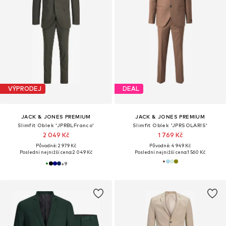
VÝPRODEJ
DEAL
JACK & JONES PREMIUM
JACK & JONES PREMIUM
Slimfit Oblek 'JPRBLFranco'
Slimfit Oblek 'JPRSOLARIS'
2 049 Kč
1 769 Kč
Původně: 2 979 Kč
Původně: 4 949 Kč
Poslední nejnižší cena:
2 049 Kč
Poslední nejnižší cena:
1 560 Kč
+
9