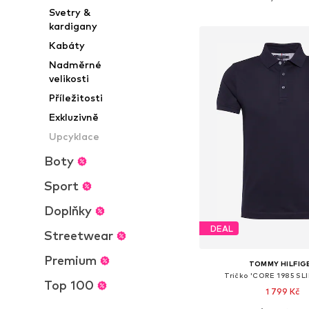
Přidat do koš
Svetry &
kardigany
Kabáty
Nadměrné
velikosti
Příležitosti
Exkluzivně
Upcyklace
Boty
Sport
Doplňky
DEAL
Streetwear
Premium
TOMMY HILFIG
Tričko 'CORE 1985 SL
Top 100
1 799 Kč