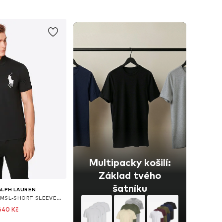
 do košíku
Přidat do košíku
Multipacky košilí:
Základ tvého
šatníku
ALPH LAUREN
Tričko 'SSKCBPPCMSL-SHORT SLEEVE-KNIT'
640 Kč