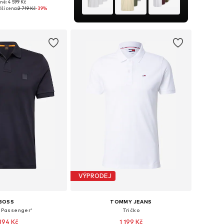
ně: 4 599 Kč
ikosti: S, M, L, XL
ší cena:
2 719 Kč
-39%
 do košíku
VÝPRODEJ
BOSS
TOMMY JEANS
 'Passenger'
Tričko
 394 Kč
1 199 Kč