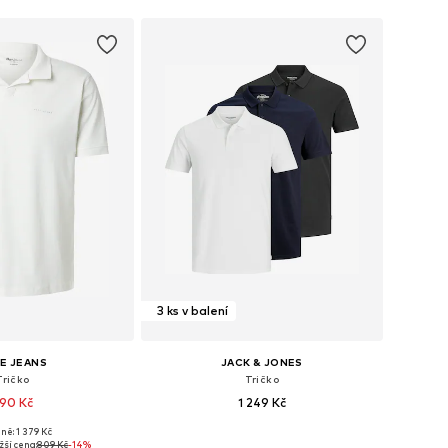
3 ks v balení
E JEANS
JACK & JONES
Tričko
Tričko
90 Kč
1 249 Kč
ně: 1 379 Kč
ikosti: S, M, L, XL
Dostupné velikosti: XS, S, M, L, XL, XXL
žší cena:
809 Kč
-14%