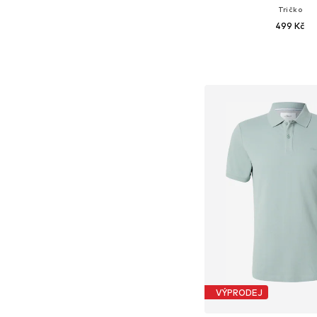
Tričko
499 Kč
+
14
Dostupné velikosti: S, M, L,
Přidat do koš
VÝPRODEJ