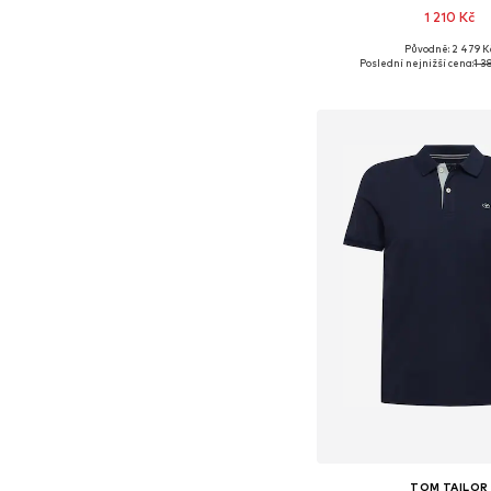
1 210 Kč
Původně: 2 479 K
Dostupné velikosti: S, M,
Poslední nejnižší cena:
1 3
Přidat do koš
TOM TAILOR