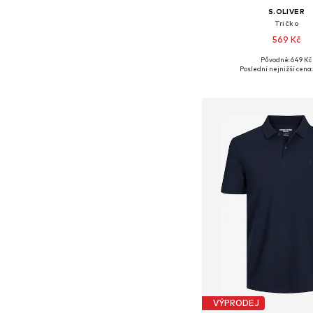
S.OLIVER
Tričko
569 Kč
+
3
Původně: 649 Kč
Dostupné velikosti: S, M, L,
Poslední nejnižší cena:
Přidat do koš
VÝPRODEJ