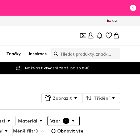
CZ
Značky
Inspirace
MOŽNOST VRÁCENÍ ZBOŽÍ DO 30 DNŮ
Zobrazit
Třídění
sti
Materiál
Vzor
1
ní
Méně filtrů
Obnovit vše