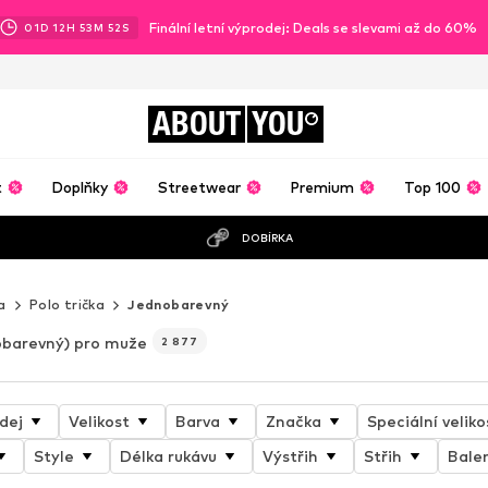
Finální letní výprodej: Deals se slevami až do 60%
01
D
12
H
53
M
50
S
ABOUT
YOU
t
Doplňky
Streetwear
Premium
Top 100
DOBÍRKA
a
Polo trička
Jednobarevný
barevný) pro muže
2 877
dej
Velikost
Barva
Značka
Speciální veliko
Style
Délka rukávu
Výstřih
Střih
Bale