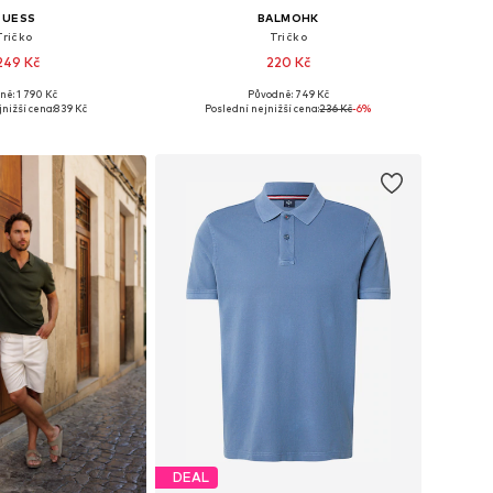
GUESS
BALMOHK
Tričko
Tričko
 249 Kč
220 Kč
ně: 1 790 Kč
Původně: 749 Kč
ikosti: S, M, L, XL
Dostupné velikosti: S, M, L, XL
nižší cena:
839 Kč
Poslední nejnižší cena:
236 Kč
-6%
 do košíku
Přidat do košíku
DEAL