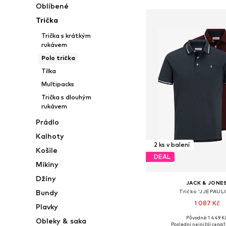
Oblíbené
Trička
Trička s krátkým
rukávem
Polo trička
Tílka
Multipacks
Trička s dlouhým
rukávem
Prádlo
Kalhoty
2 ks v balení
Košile
DEAL
Mikiny
Džíny
JACK & JONE
Tričko 'JJEPAUL
Bundy
1 087 Kč
Plavky
+
3
Původně: 1 449 K
Obleky & saka
Dostupné velikosti: S, M,
Poslední nejnižší cena:
1