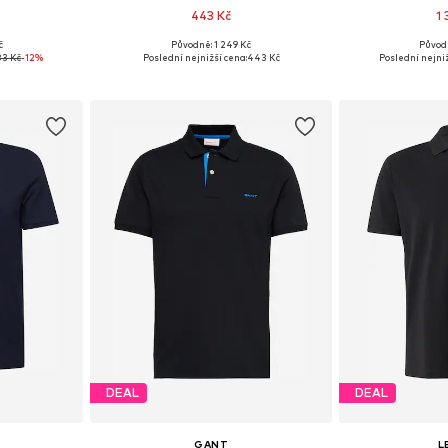
443 Kč
1
č
Původně: 1 249 Kč
Původ
 L, XL, XXL
Dostupné velikosti: S, M, L, XL, XXL
Dostupné velikost
83 Kč
-12%
Poslední nejnižší cena:
443 Kč
Poslední nejniž
íku
Přidat do košíku
Přidat
DEAL
DEAL
GANT
L