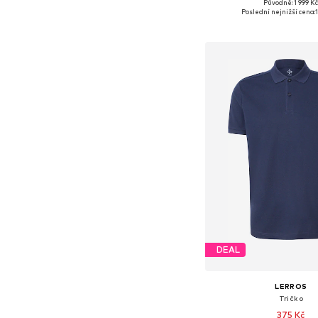
+
19
Původně: 1 999 K
Dostupné v mnoha vel
Poslední nejnižší cena:
Přidat do koš
DEAL
LERROS
Tričko
375 Kč