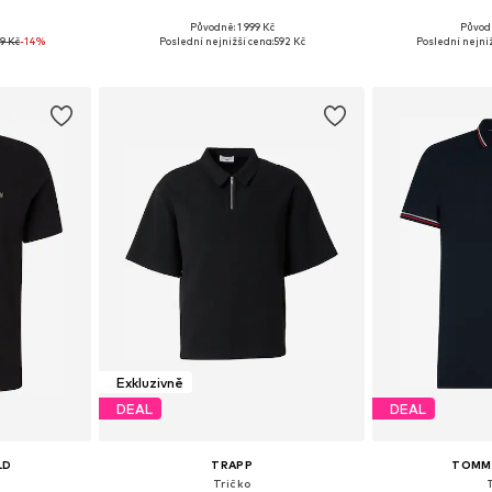
Původně: 1 999 Kč
Původ
M, L, XL
Dostupné velikosti: S, M, L, XL, XXL
Dostupné velikosti
9 Kč
-14%
Poslední nejnižší cena:
592 Kč
Poslední nejniž
íku
Přidat do košíku
Přidat
Exkluzivně
DEAL
DEAL
LD
TRAPP
TOMMY
Tričko