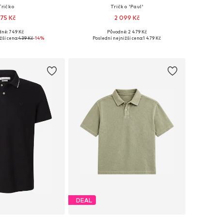
Tričko
Tričko 'Paul'
75 Kč
2 099 Kč
+
3
dně: 749 Kč
Původně: 2 479 Kč
ikosti: S, M, L, XL
Dostupné velikosti: S, M, L, XL, XXL
žší cena:
439 Kč
-14%
Poslední nejnižší cena:
1 479 Kč
 do košíku
Přidat do košíku
DEAL