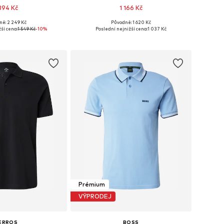
 394 Kč
1 166 Kč
ně: 2 249 Kč
Původně: 1 620 Kč
i: XS, S, M, L, XL, XXL
Dostupné velikosti: S, M, L, XL, XXL, XXXL
ší cena:
1 549 Kč
-10%
Poslední nejnižší cena:
1 037 Kč
 do košíku
Přidat do košíku
Prémium
VÝPRODEJ
ERROS
BOSS