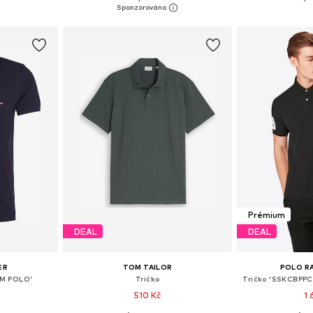
íku
Přidat do košíku
Přidat
Prémium
DEAL
DEAL
ER
TOM TAILOR
POLO R
IM POLO'
Tričko
510 Kč
1 