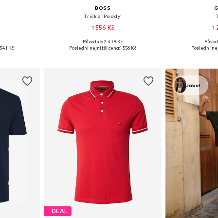
BOSS
Tričko 'Paddy'
1 556 Kč
1
+
15
Původně: 2 479 Kč
Původ
 XL, XXL, XXXL
Dostupné velikosti: S, M, L, XXL, XXXL
Dostupné vel
541 Kč
Poslední nejnižší cena:
1 556 Kč
Poslední nej
íku
Přidat do košíku
Přidat
Jabel
DEAL