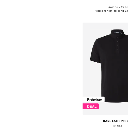
Původně: 749 Kč
Dostupné velikosti: S, 
Poslední nejnižší cena:
43
Přidat do koš
Prémium
DEAL
KARL LAGERFE
Tričko