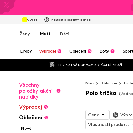
Outlet
Kontakt a centrum pomoci
Ženy
Muži
Děti
Dropy
Výprodej
Oblečení
Boty
Spor
BEZPLATNÁ DOPRAVA* & VRÁCENÍ ZBOŽÍ
Muži
Oblečení
Tričk
Všechny
položky akční
Polo trička
(Jedno
nabídky
Výprodej
Cena
Výpro
Oblečení
Vlastnosti produktu
Nové