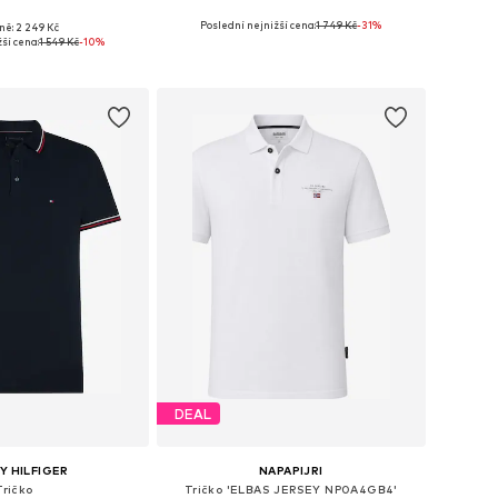
+
9
Poslední nejnižší cena:
1 749 Kč
-31%
ně: 2 249 Kč
: S, M, L, XL, XXL, XXXL
Dostupné velikosti: XS, S, M, L, XL, XXL
ší cena:
1 549 Kč
-10%
 do košíku
Přidat do košíku
DEAL
 HILFIGER
NAPAPIJRI
Tričko
Tričko 'ELBAS JERSEY NP0A4GB4'