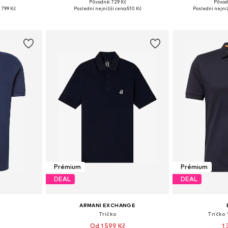
č
Původně: 729 Kč
Původ
ikostech
Dostupné velikosti: S, M, L, XL, XXL
Dostupné vel
1 799 Kč
Poslední nejnižší cena:
510 Kč
Poslední nejniž
íku
Přidat do košíku
Přidat
Prémium
Prémium
DEAL
DEAL
ARMANI EXCHANGE
Tričko
Tričko
Od 1 599 Kč
1