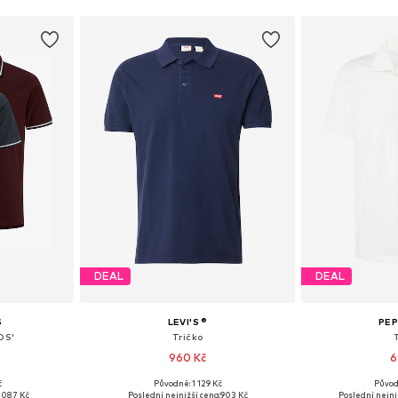
DEAL
DEAL
S
LEVI'S ®
PEP
OS'
Tričko
960 Kč
6
+
18
č
Původně: 1 129 Kč
Původ
 L, XL, XXL
Dostupné velikosti: XS, S, M, L, XL, XXL
Dostupné vel
 087 Kč
Poslední nejnižší cena:
903 Kč
Poslední nejni