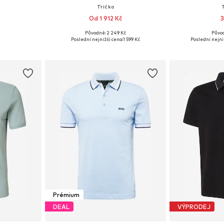
Tričko
Od 1 912 Kč
3
+
11
Původně: 2 249 Kč
Půvo
 XL, XXL, XXXL
Dostupné v mnoha velikostech
Dostupné vel
Poslední nejnižší cena:
1 599 Kč
Poslední nejni
íku
Přidat do košíku
Přidat
Prémium
DEAL
VÝPRODEJ