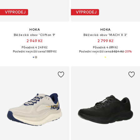
VÝPRODEJ
VÝPRODEJ
HOKA
HOKA
Běžecká obuv 'Clifton 9'
Běžecká obuv 'MACH X 3'
2 949 Kč
2 799 Kč
Původně: 4 249 Kč
Původně: 4 699 Kč
Poslední nejnižší cena:
1 889 Kč
Poslední nejnižší cena:
3 524 Kč
-20%