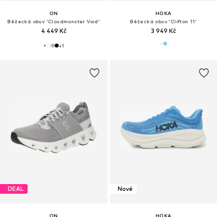
ON
HOKA
Běžecká obuv 'Cloudmonster Void'
Běžecká obuv 'Clifton 11'
4 449 Kč
3 949 Kč
+
1
DEAL
Nové
ON
HOKA