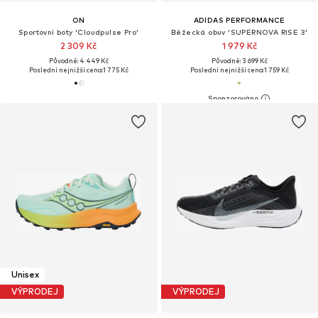
ON
ADIDAS PERFORMANCE
Sportovní boty 'Cloudpulse Pro'
Běžecká obuv 'SUPERNOVA RISE 3'
2 309 Kč
1 979 Kč
Původně: 4 449 Kč
Původně: 3 699 Kč
Poslední nejnižší cena:
1 775 Kč
Poslední nejnižší cena:
1 759 Kč
Unisex
VÝPRODEJ
VÝPRODEJ