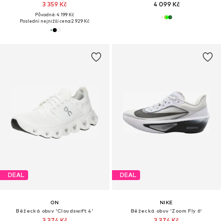
3 359 Kč
4 099 Kč
Původně: 4 199 Kč
Poslední nejnižší cena:
2 929 Kč
DEAL
DEAL
ON
NIKE
Běžecká obuv 'Cloudswift 4'
Běžecká obuv 'Zoom Fly 6'
3 374 Kč
3 374 Kč