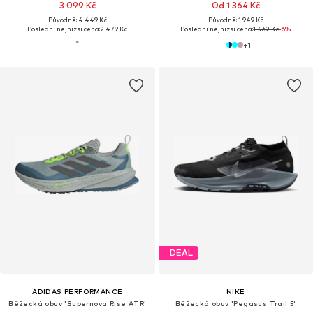
3 099 Kč
Od 1 364 Kč
Původně: 4 449 Kč
Původně: 1 949 Kč
Poslední nejnižší cena:
2 479 Kč
Poslední nejnižší cena:
1 462 Kč
-6%
+
1
DEAL
ADIDAS PERFORMANCE
NIKE
Běžecká obuv 'Supernova Rise ATR'
Běžecká obuv 'Pegasus Trail 5'