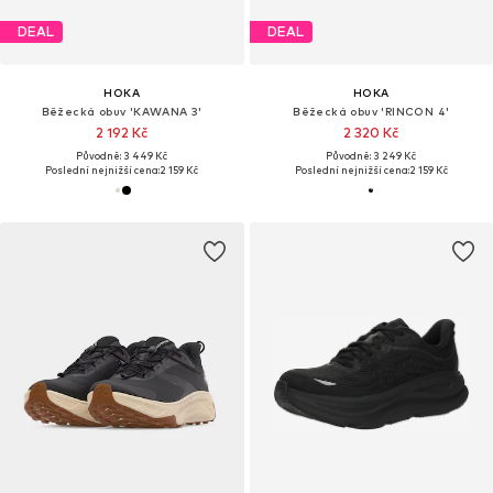
DEAL
DEAL
HOKA
HOKA
Běžecká obuv 'KAWANA 3'
Běžecká obuv 'RINCON 4'
2 192 Kč
2 320 Kč
Původně: 3 449 Kč
Původně: 3 249 Kč
Poslední nejnižší cena:
2 159 Kč
Poslední nejnižší cena:
2 159 Kč