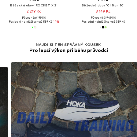
Běžecká obuv 'ROCKET X 3'
Běžecká obuv 'Clifton 10'
2 219 Kč
3 149 Kč
Původně: 6 199 Kč
Původně: 3 949 Kč
Poslední nejnižší cena:
2 589 Kč
-14%
Poslední nejnižší cena:
2 359 Kč
NAJDI SI TEN SPRÁVNÝ KOUSEK
Pro lepší výkon při běhu průvodci