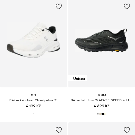
Unisex
ON
HOKA
Běžecká obuv 'Cloudpulse 2'
Běžecká obuv 'MAFATE SPEED 4 LITE'
4 199 Kč
4 699 Kč