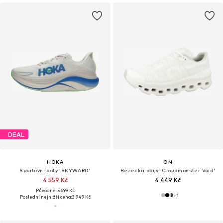
DEAL
HOKA
ON
Sportovní boty 'SKYWARD'
Běžecká obuv 'Cloudmonster Void'
4 559 Kč
4 449 Kč
Původně: 5 699 Kč
+
1
Poslední nejnižší cena:
3 949 Kč