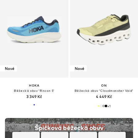
Nové
Nové
HOKA
ON
Běžecká obuv 'Rincon 5'
Běžecká obuv 'Cloudmonster Void'
3 349 Kč
4 449 Kč
+
1
Špičková běžecká obuv