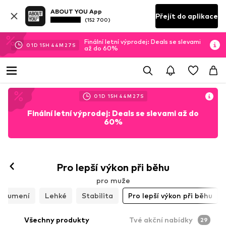
ABOUT YOU App
Přejít do aplikace
(152 700)
Finální letní výprodej: Deals se slevami
01
D
15
H
44
M
25
S
až do 60%
01
D
15
H
44
M
25
S
Finální letní výprodej: Deals se slevami až do
60%
Pro lepší výkon při běhu
pro muže
Tlumení
Lehké
Stabilita
Pro lepší výkon při běhu
Všechny produkty
Tvé akční nabídky
29