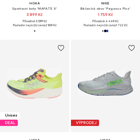
HOKA
NIKE
Sportovní boty 'MAFATE X'
Běžecká obuv 'Pegasus Plus'
3 899 Kč
1 759 Kč
Původně: 5 599 Kč
Původně: 4 449 Kč
Poslední nejnižší cena:
2 969 Kč
Poslední nejnižší cena:
1 722 Kč
Unisex
DEAL
VÝPRODEJ
HOKA
HOKA