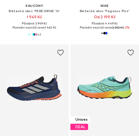
SAUCONY
NIKE
Běžecká obuv 'PEREGRINE 16'
Běžecká obuv 'Pegasus Plus'
1 949 Kč
Od 2 199 Kč
Původně: 3 949 Kč
Původně: 4 449 Kč
Poslední nejnižší cena:
1 462 Kč
Poslední nejnižší cena:
2 252 Kč
-2%
+
1
Unisex
DEAL