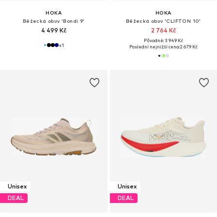
HOKA
HOKA
Běžecká obuv 'Bondi 9'
Běžecká obuv 'CLIFTON 10'
4 499 Kč
2 764 Kč
Původně: 3 949 Kč
+
1
Poslední nejnižší cena:
2 679 Kč
Unisex
Unisex
DEAL
DEAL