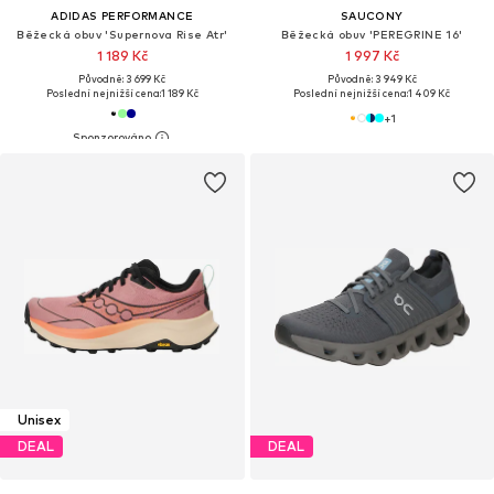
ADIDAS PERFORMANCE
SAUCONY
Běžecká obuv 'Supernova Rise Atr'
Běžecká obuv 'PEREGRINE 16'
1 189 Kč
1 997 Kč
Původně: 3 699 Kč
Původně: 3 949 Kč
Poslední nejnižší cena:
1 189 Kč
Poslední nejnižší cena:
1 409 Kč
+
1
Unisex
DEAL
DEAL