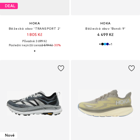
DEAL
HOKA
HOKA
Běžecká obuv 'TRANSPORT 2'
Běžecká obuv 'Bondi 9'
1 805 Kč
4 499 Kč
Původně: 3 699 Kč
+
1
Poslední nejnižší cena:
2 579 Kč
-30%
Nové