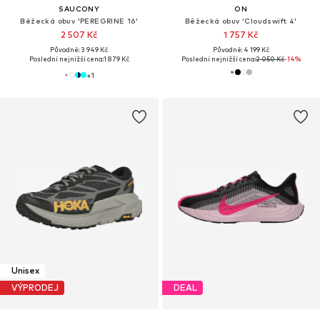
SAUCONY
ON
Běžecká obuv 'PEREGRINE 16'
Běžecká obuv 'Cloudswift 4'
2 507 Kč
1 757 Kč
Původně: 3 949 Kč
Původně: 4 199 Kč
Poslední nejnižší cena:
1 879 Kč
Poslední nejnižší cena:
2 050 Kč
-14%
+
1
Unisex
VÝPRODEJ
DEAL