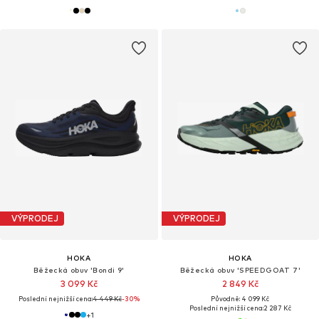
VÝPRODEJ
VÝPRODEJ
HOKA
HOKA
Běžecká obuv 'Bondi 9'
Běžecká obuv 'SPEEDGOAT 7'
3 099 Kč
2 849 Kč
Poslední nejnižší cena:
4 449 Kč
-30%
Původně: 4 099 Kč
Poslední nejnižší cena:
2 287 Kč
+
1