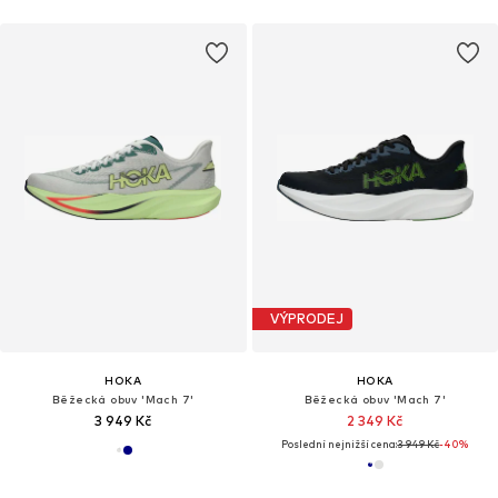
VÝPRODEJ
HOKA
HOKA
Běžecká obuv 'Mach 7'
Běžecká obuv 'Mach 7'
3 949 Kč
2 349 Kč
Poslední nejnižší cena:
3 949 Kč
-40%