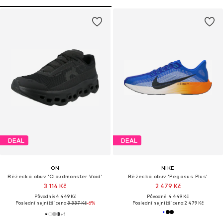
DEAL
DEAL
ON
NIKE
Běžecká obuv 'Cloudmonster Void'
Běžecká obuv 'Pegasus Plus'
3 114 Kč
2 479 Kč
Původně: 4 449 Kč
Původně: 4 449 Kč
Poslední nejnižší cena:
3 337 Kč
-6%
Poslední nejnižší cena:
2 479 Kč
+
1