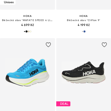
Unisex
HOKA
HOKA
Běžecká obuv 'MAFATE SPEED 4 LITE'
Běžecká obuv 'Clifton 9'
4 699 Kč
4 199 Kč
DEAL