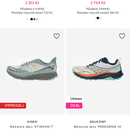
2 252 Kč
2 749 Kč
Původně: 4 449 Kč
Původně: 3 949 Kč
Poslední nejnižší cena:
1 722 Kč
Poslední nejnižší cena:
2 064 Kč
+
1
Unisex
VÝPRODEJ
DEAL
HOKA
SAUCONY
Běžecká obuv 'STINSON 7'
Běžecká obuv 'PEREGRINE 16'