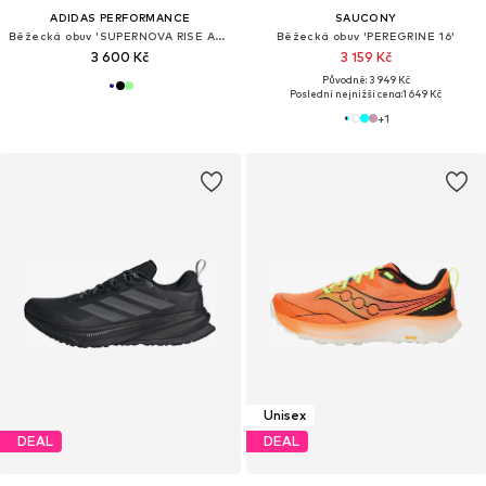
ADIDAS PERFORMANCE
SAUCONY
Běžecká obuv 'SUPERNOVA RISE ATR M RUNNING'
Běžecká obuv 'PEREGRINE 16'
3 600 Kč
3 159 Kč
Původně: 3 949 Kč
Poslední nejnižší cena:
1 649 Kč
+
1
Unisex
DEAL
DEAL