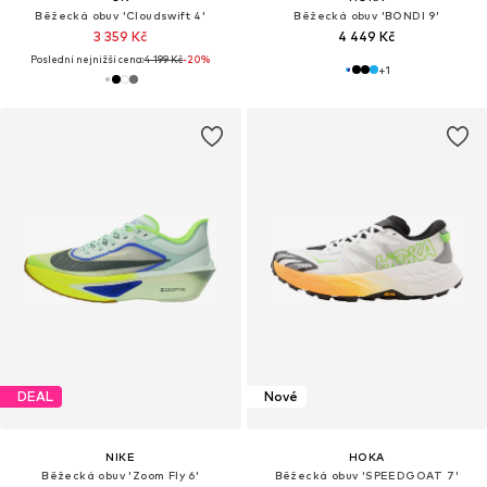
Běžecká obuv 'Cloudswift 4'
Běžecká obuv 'BONDI 9'
3 359 Kč
4 449 Kč
Poslední nejnižší cena:
4 199 Kč
-20%
+
1
DEAL
Nové
NIKE
HOKA
Běžecká obuv 'Zoom Fly 6'
Běžecká obuv 'SPEEDGOAT 7'