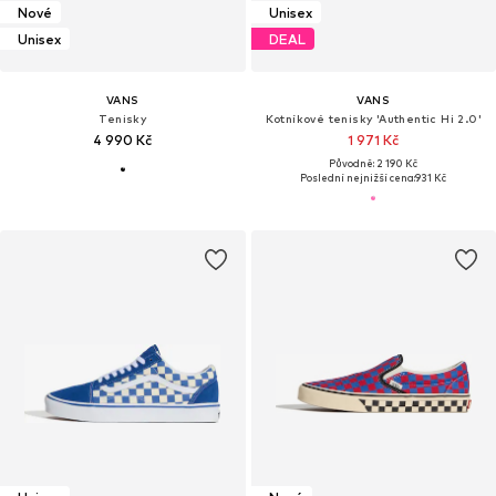
Nové
Unisex
Unisex
DEAL
VANS
VANS
Tenisky
Kotníkové tenisky 'Authentic Hi 2.0'
4 990 Kč
1 971 Kč
Původně: 2 190 Kč
Poslední nejnižší cena:
931 Kč