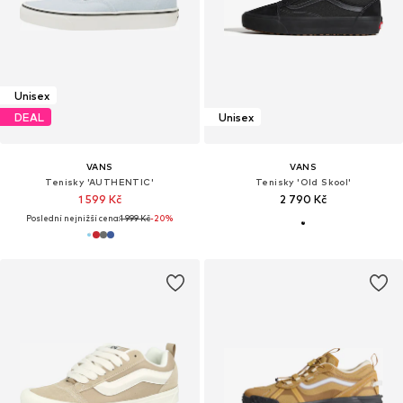
Unisex
DEAL
Unisex
VANS
VANS
Tenisky 'AUTHENTIC'
Tenisky 'Old Skool'
1 599 Kč
2 790 Kč
Poslední nejnižší cena:
1 999 Kč
-20%