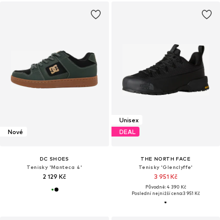
Unisex
Nové
DEAL
DC SHOES
THE NORTH FACE
Tenisky 'Manteca 4'
Tenisky 'Glenclyffe'
2 129 Kč
3 951 Kč
Původně: 4 390 Kč
Poslední nejnižší cena:
3 951 Kč