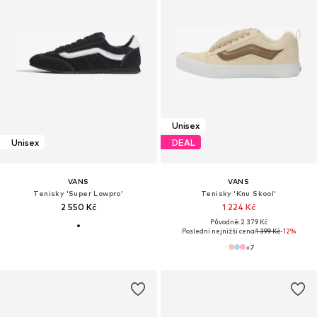
Unisex
Unisex
DEAL
VANS
VANS
Tenisky 'Super Lowpro'
Tenisky 'Knu Skool'
2 550 Kč
1 224 Kč
Původně: 2 379 Kč
Poslední nejnižší cena:
1 399 Kč
-12%
+
7