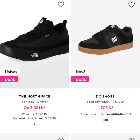
Unisex
Nové
DEAL
DEAL
THE NORTH FACE
DC SHOES
Tenisky 'Clyffe'
Tenisky 'MANTECA 4'
Od 3 051 Kč
1 703 Kč
Původně: 3 390 Kč
Poslední nejnižší cena:
2 129 Kč
-20%
Poslední nejnižší cena:
3 051 Kč