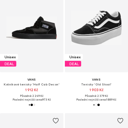
Unisex
Unisex
DEAL
DEAL
VANS
VANS
Kotníkové tenisky 'Half Cab Decon'
Tenisky 'Old Skool'
1 912 Kč
1 903 Kč
Původně: 2 249 Kč
Původně: 2 379 Kč
Poslední nejnižší cena:
973 Kč
Poslední nejnižší cena:
1 889 Kč