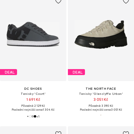
DEAL
DEAL
DC SHOES
THE NORTH FACE
Tenisky 'Court'
Tenisky 'Glenclyffe Urban'
1 691 Kč
3 051 Kč
Původně: 2 129 Kč
Původně: 3 390 Kč
Poslední nejnižší cena:
1 304 Kč
Poslední nejnižší cena:
3 051 Kč
+
1