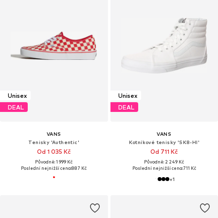
Unisex
Unisex
DEAL
DEAL
VANS
VANS
Tenisky 'Authentic'
Kotníkové tenisky 'SK8-HI'
Od 1 035 Kč
Od 711 Kč
Původně: 1 999 Kč
Původně: 2 249 Kč
Poslední nejnižší cena:
887 Kč
Poslední nejnižší cena:
711 Kč
+
1