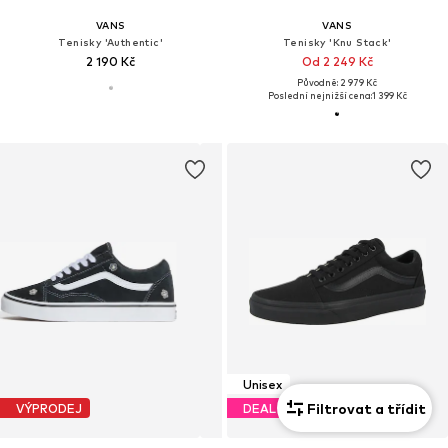
VANS
VANS
Tenisky 'Authentic'
Tenisky 'Knu Stack'
2 190 Kč
Od 2 249 Kč
Původně: 2 979 Kč
Poslední nejnižší cena:
1 399 Kč
Unisex
Filtrovat a třídit
VÝPRODEJ
DEAL