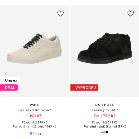
Unisex
DEAL
VÝPRODEJ
VANS
DC SHOES
Tenisky 'Old Skool'
Tenisky 'STAG'
1 190 Kč
Od 1 779 Kč
Původně: 2 379 Kč
Původně: 2 249 Kč
Poslední nejnižší cena:
1 149 Kč
Poslední nejnižší cena:
1 199 Kč
+
4