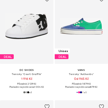
Unisex
DEAL
DEAL
DC SHOES
VANS
Tenisky 'Court Graffik'
Tenisky 'Authentic'
1 916 Kč
Od 965 Kč
Původně: 2 129 Kč
Původně: 1 879 Kč
Poslední nejnižší cena:
1 304 Kč
Poslední nejnižší cena:
879 Kč
+
1
+
1