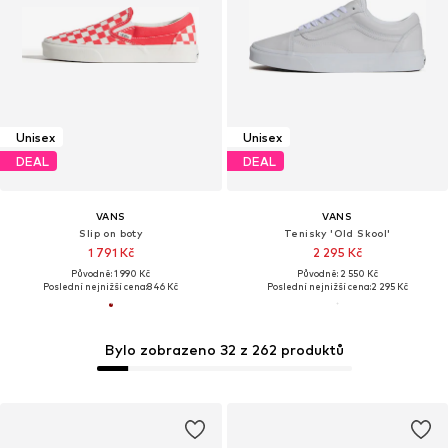
Unisex
Unisex
DEAL
DEAL
VANS
VANS
Slip on boty
Tenisky 'Old Skool'
1 791 Kč
2 295 Kč
Původně: 1 990 Kč
Původně: 2 550 Kč
Poslední nejnižší cena:
846 Kč
Poslední nejnižší cena:
2 295 Kč
Bylo zobrazeno 32 z 262 produktů