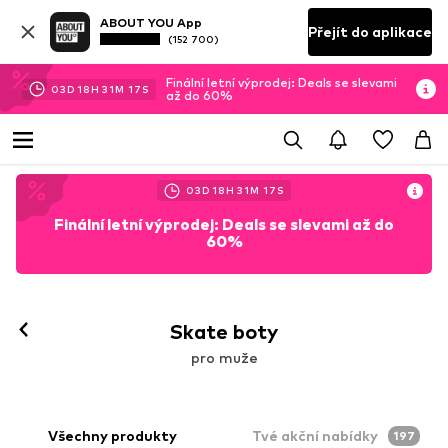
ABOUT YOU App
Přejít do aplikace
(152 700)
Finální letní výprodej: Deals se slevami
03
D
18
H
31
M
16
S
až do 60%
03
D
18
H
31
M
16
S
Finální letní výprodej: Deals se slevami až do
60%
Skate boty
pro muže
Všechny produkty
Tvé akční nabídky
197