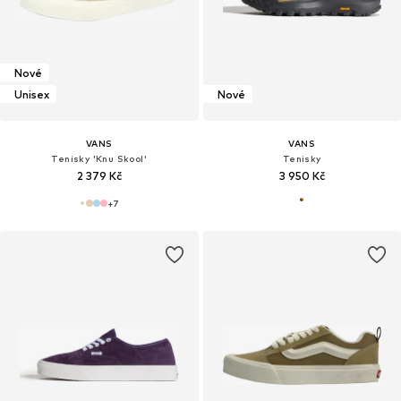
Nové
Unisex
Nové
VANS
VANS
Tenisky 'Knu Skool'
Tenisky
2 379 Kč
3 950 Kč
+
7