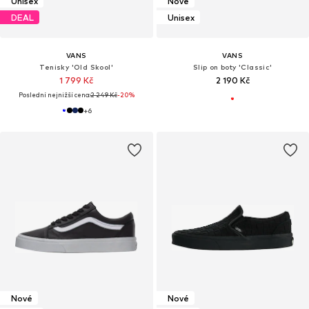
Unisex
Nové
DEAL
Unisex
VANS
VANS
Tenisky 'Old Skool'
Slip on boty 'Classic'
1 799 Kč
2 190 Kč
Poslední nejnižší cena:
2 249 Kč
-20%
+
6
Nové
Nové