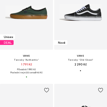
Unisex
DEAL
Nové
VANS
VANS
Tenisky 'Authentic'
Tenisky 'Old Skool'
1 791 Kč
2 290 Kč
Původně: 1 990 Kč
Poslední nejnižší cena:
846 Kč