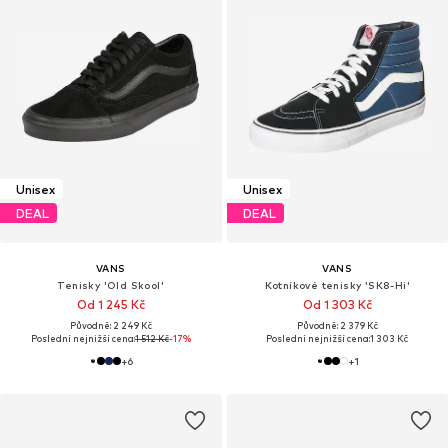
Unisex
Unisex
DEAL
DEAL
VANS
VANS
Tenisky 'Old Skool'
Kotníkové tenisky 'SK8-Hi'
Od 1 245 Kč
Od 1 303 Kč
Původně: 2 249 Kč
Původně: 2 379 Kč
Poslední nejnižší cena:
1 512 Kč
-17%
Poslední nejnižší cena:
1 303 Kč
+
6
+
1