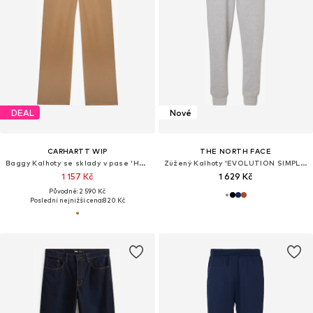
DEAL
Nové
CARHARTT WIP
THE NORTH FACE
Baggy Kalhoty se sklady v pase 'Holden'
Zúžený Kalhoty 'EVOLUTION SIMPLE DOME'
1 157 Kč
1 629 Kč
Původně: 2 590 Kč
Poslední nejnižší cena:
820 Kč