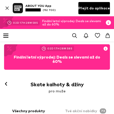
ABOUT YOU App
Přejít do aplikace
(152 700)
Finální letní výprodej: Deals se slevami
02
D
17
H
28
M
56
S
až do 60%
02
D
17
H
28
M
56
S
Finální letní výprodej: Deals se slevami až do
60%
Skate kalhoty & džíny
pro muže
Všechny produkty
Tvé akční nabídky
73