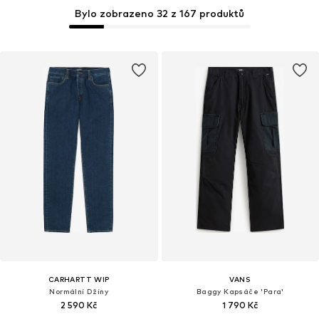
Bylo zobrazeno 32 z 167 produktů
CARHARTT WIP
VANS
Normální Džíny
Baggy Kapsáče 'Para'
2 590 Kč
1 790 Kč