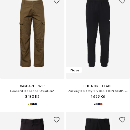
Nové
CARHARTT WIP
THE NORTH FACE
Loosefit Kapsáče 'Aviation'
Zúžený Kalhoty 'EVOLUTION SIMPLE DOME'
3 150 Kč
1 629 Kč