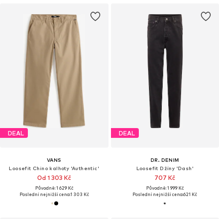
DEAL
DEAL
VANS
DR. DENIM
Loosefit Chino kalhoty 'Authentic'
Loosefit Džíny 'Dash'
Od 1 303 Kč
707 Kč
Původně: 1 629 Kč
Původně: 1 999 Kč
Poslední nejnižší cena:
1 303 Kč
Poslední nejnižší cena:
621 Kč