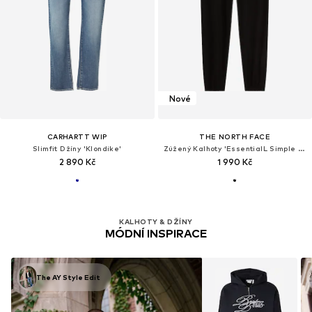
Nové
CARHARTT WIP
THE NORTH FACE
Slimfit Džíny 'Klondike'
Zúžený Kalhoty 'EssentialL Simple Dome'
2 890 Kč
1 990 Kč
KALHOTY & DŽÍNY
MÓDNÍ INSPIRACE
The AY Style Edit