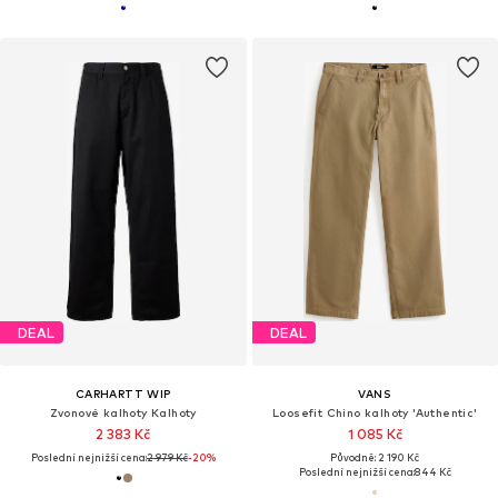
DEAL
DEAL
CARHARTT WIP
VANS
Zvonové kalhoty Kalhoty
Loosefit Chino kalhoty 'Authentic'
2 383 Kč
1 085 Kč
Poslední nejnižší cena:
2 979 Kč
-20%
Původně: 2 190 Kč
Poslední nejnižší cena:
844 Kč