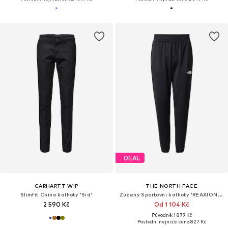
DEAL
CARHARTT WIP
THE NORTH FACE
Slimfit Chino kalhoty 'Sid'
Zúžený Sportovní kalhoty 'REAXION 2.0'
2 590 Kč
Od 1 104 Kč
Původně: 1 879 Kč
Poslední nejnižší cena:
827 Kč