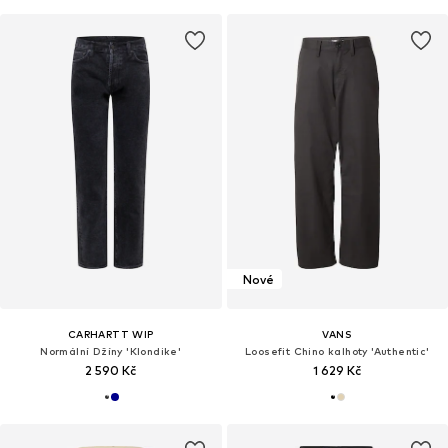
Nové
CARHARTT WIP
VANS
Normální Džíny 'Klondike'
Loosefit Chino kalhoty 'Authentic'
2 590 Kč
1 629 Kč