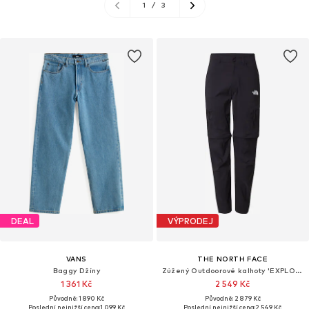
1
/
3
DEAL
VÝPRODEJ
VANS
THE NORTH FACE
Baggy Džíny
Zúžený Outdoorové kalhoty 'EXPLORATION'
1 361 Kč
2 549 Kč
Původně: 1 890 Kč
Původně: 2 879 Kč
Poslední nejnižší cena:
1 099 Kč
Poslední nejnižší cena:
2 549 Kč