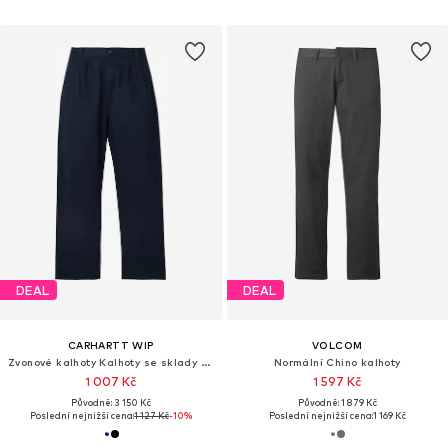
DEAL
DEAL
CARHARTT WIP
VOLCOM
Zvonové kalhoty Kalhoty se sklady v pase 'Merrick'
Normální Chino kalhoty
1 007 Kč
1 597 Kč
Původně: 3 150 Kč
Původně: 1 879 Kč
Poslední nejnižší cena:
1 127 Kč
-10%
Poslední nejnižší cena:
1 169 Kč