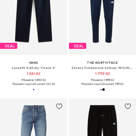
DEAL
DEAL
VANS
THE NORTH FACE
Loosefit Kalhoty 'Check-5'
Zúžený Outdoorové kalhoty 'MOUNTAIN ATHLETICS 2.0'
1 361 Kč
1 799 Kč
Původně: 1 890 Kč
Původně: 1 999 Kč
Poslední nejnižší cena:
1 134 Kč
Poslední nejnižší cena:
1 799 Kč