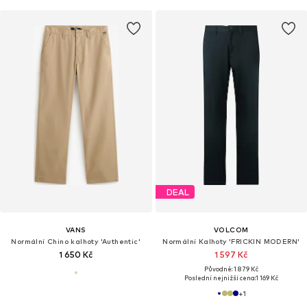
DEAL
VANS
VOLCOM
Normální Chino kalhoty 'Authentic'
Normální Kalhoty 'FRICKIN MODERN'
1 650 Kč
1 597 Kč
Původně: 1 879 Kč
Poslední nejnižší cena:
1 169 Kč
+
1