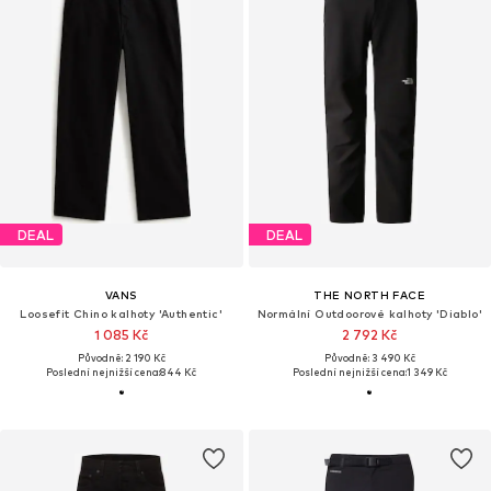
DEAL
DEAL
VANS
THE NORTH FACE
Loosefit Chino kalhoty 'Authentic'
Normální Outdoorové kalhoty 'Diablo'
1 085 Kč
2 792 Kč
Původně: 2 190 Kč
Původně: 3 490 Kč
Poslední nejnižší cena:
844 Kč
Poslední nejnižší cena:
1 349 Kč