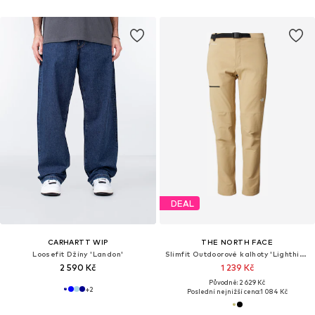
DEAL
CARHARTT WIP
THE NORTH FACE
Loosefit Džíny 'Landon'
Slimfit Outdoorové kalhoty 'Lighthing'
2 590 Kč
1 239 Kč
Původně: 2 629 Kč
+
2
Poslední nejnižší cena:
1 084 Kč