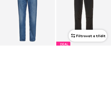
Filtrovat a třídit
DEAL
CARHARTT WIP
THE NORTH FACE
Normální Džíny 'Marlow'
Normální Sportovní kalhoty 'Quest'
2 890 Kč
2 024 Kč
Původně: 2 249 Kč
Poslední nejnižší cena:
2 024 Kč