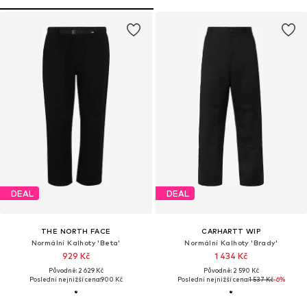
DEAL
DEAL
THE NORTH FACE
CARHARTT WIP
Normální Kalhoty 'Beta'
Normální Kalhoty 'Brady'
929 Kč
1 434 Kč
Původně: 2 629 Kč
Původně: 2 590 Kč
Poslední nejnižší cena:
900 Kč
Poslední nejnižší cena:
1 537 Kč
-6%