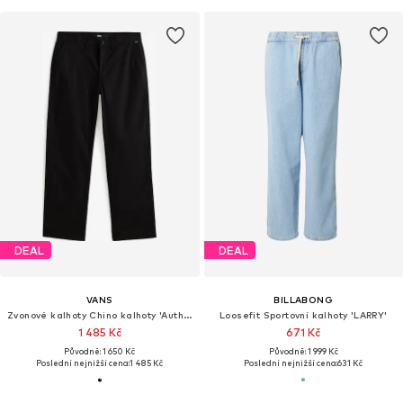
DEAL
DEAL
VANS
BILLABONG
Zvonové kalhoty Chino kalhoty 'Authentic'
Loosefit Sportovní kalhoty 'LARRY'
1 485 Kč
671 Kč
Původně: 1 650 Kč
Původně: 1 999 Kč
Poslední nejnižší cena:
1 485 Kč
Poslední nejnižší cena:
631 Kč