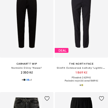
DEAL
CARHARTT WIP
THE NORTH FACE
Normální Džíny 'Newel'
Slimfit Outdoorové kalhoty 'Lighthing'
2 350 Kč
1 869 Kč
Původně: 2 629 Kč
+
1
Poslední nejnižší cena:
1 869 Kč