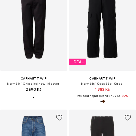
DEAL
CARHARTT WIP
CARHARTT WIP
Normální Chino kalhoty 'Master'
Normální Kapsáče 'Kade'
2 590 Kč
1 983 Kč
Poslední nejnižší cena:
2 479 Kč
-20%