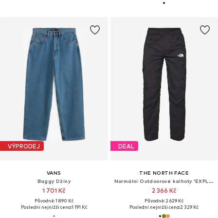
VÝPRODEJ
DEAL
VANS
THE NORTH FACE
Baggy Džíny
Normální Outdoorové kalhoty 'EXPLORATION'
1 701 Kč
2 366 Kč
Původně: 1 890 Kč
Původně: 2 629 Kč
Poslední nejnižší cena:
1 191 Kč
Poslední nejnižší cena:
2 329 Kč