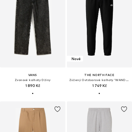
Nové
VANS
THE NORTH FACE
Zvonové kalhoty Džíny
Zúžený Outdoorové kalhoty 'WANDER 2.0'
1 890 Kč
1 749 Kč