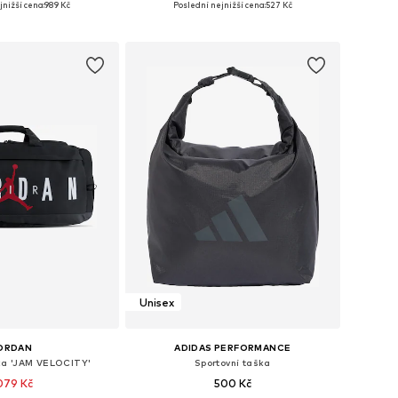
jnižší cena:
989 Kč
Poslední nejnižší cena:
527 Kč
 do košíku
Přidat do košíku
Unisex
ORDAN
ADIDAS PERFORMANCE
ška 'JAM VELOCITY'
Sportovní taška
079 Kč
500 Kč