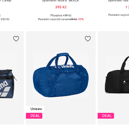
se Camp'
Sportovní taška 'BRSLA'
Sportovní ta
395 Kč
1
Poslední nejniž
č
Původně: 499 Kč
ne Size
Dostupné velikosti: One Size
Dostupné ve
 053 Kč
Poslední nejnižší cena:
439 Kč
-10%
íku
Přidat do košíku
Přidat
Unisex
DEAL
DEAL