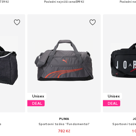
739 Kč
Poslední nejnižší cena:
599 Kč
Poslední ne
íku
Přidat do košíku
Přidat
Unisex
Unisex
DEAL
DEAL
PUMA
J
a
Sportovní taška 'Fundamental'
Sportovní ta
782 Kč
1 