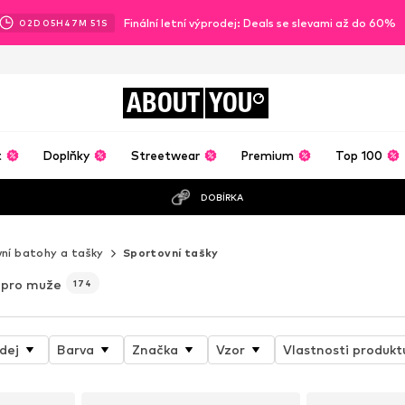
Finální letní výprodej: Deals se slevami až do 60%
02
D
05
H
47
M
49
S
ABOUT
YOU
t
Doplňky
Streetwear
Premium
Top 100
DOBÍRKA
ní batohy a tašky
Sportovní tašky
pro muže
174
dej
Barva
Značka
Vzor
Vlastnosti produkt