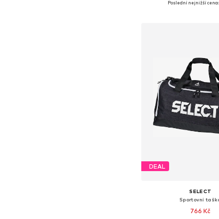
Poslední nejnižší cena:
Přidat do koš
DEAL
SELECT
Sportovní tašk
766 Kč