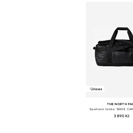
Unisex
THE NORTH FA
Sportovní taška 'BASE C
3 890 Kč
Dostupné velikosti: O