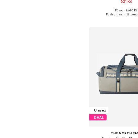
621 Kč
Původně: 690 Kč
Dostupné velikosti: O
Poslední nejnižší cena:
Přidat do koš
Unisex
DEAL
THE NORTH FA