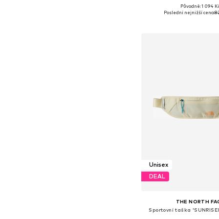
Původně: 1 094 K
Dostupné velikosti: O
Poslední nejnižší cena:
8
Přidat do koš
Unisex
DEAL
THE NORTH FA
Sportovní taška 'SUNRIS