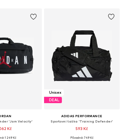
 do košíku
Přidat do košíku
Unisex
DEAL
ORDAN
ADIDAS PERFORMANCE
der 'Jam Velocity'
Sportovní taška 'Training Defender'
 062 Kč
593 Kč
ně: 1 249 Kč
Původně: 749 Kč
ti: Jednotná velikost
Dostupné velikosti: One Size