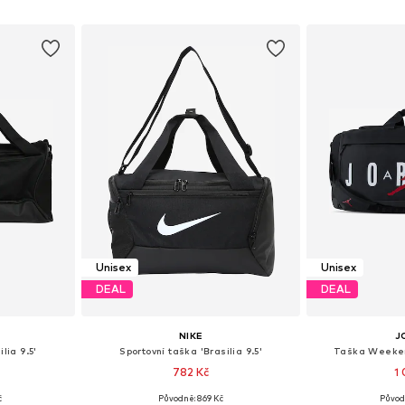
íku
Přidat do košíku
Přidat
Unisex
Unisex
DEAL
DEAL
NIKE
J
lia 9.5'
Sportovní taška 'Brasilia 9.5'
Taška Weeken
782 Kč
1
č
Původně: 869 Kč
Původ
ne Size
Dostupné velikosti: One Size
Dostupné velikos