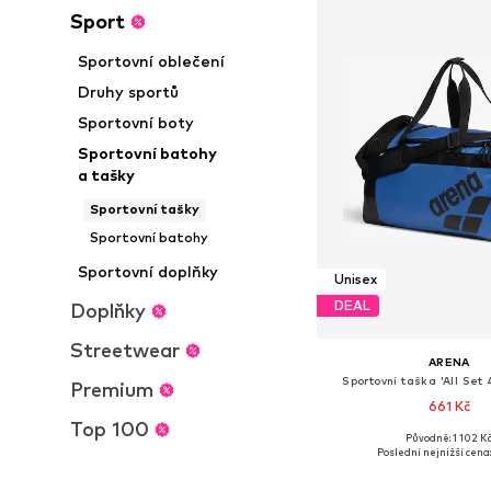
Sport
Sportovní oblečení
Druhy sportů
Sportovní boty
Sportovní batohy
a tašky
Sportovní tašky
Sportovní batohy
Sportovní doplňky
Unisex
DEAL
Doplňky
Streetwear
ARENA
Sportovní taška 'All Set 
Premium
661 Kč
Top 100
Původně: 1 102 K
Dostupné velikosti: O
Poslední nejnižší cena
Přidat do koš