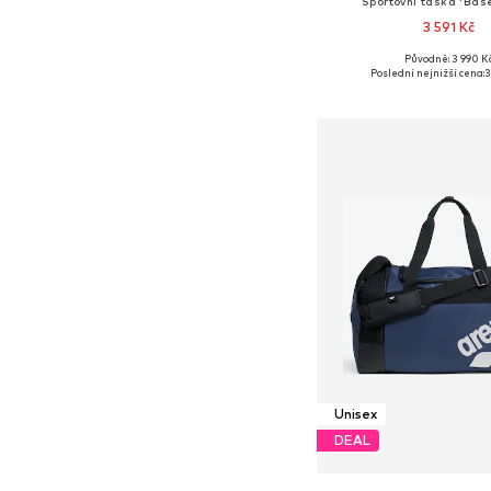
Sportovní taška 'Ba
3 591 Kč
Původně: 3 990 K
Dostupné velikosti: O
Poslední nejnižší cena:
3
Přidat do koš
Unisex
DEAL