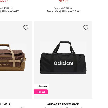
66 Kč
707 Kč
ně: 1 102 Kč
Původně: 1 999 Kč
likosti: One Size
Dostupné velikosti: One Size
jnižší cena:
666 Kč
Poslední nejnižší cena:
690 Kč
 do košíku
Přidat do košíku
Unisex
DEAL
LUMBIA
ADIDAS PERFORMANCE