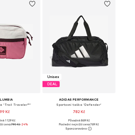
Unisex
DEAL
LUMBIA
ADIDAS PERFORMANCE
a 'Trail Traveler™'
Sportovní taška 'Defender'
99 Kč
782 Kč
ně: 1 129 Kč
Původně: 869 Kč
likosti: One Size
Dostupné velikosti: One Size
žší cena:
790 Kč
-24%
Poslední nejnižší cena:
769 Kč
 do košíku
Přidat do košíku