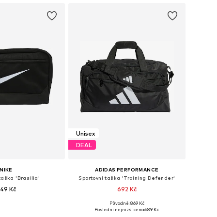
Unisex
DEAL
NIKE
ADIDAS PERFORMANCE
taška 'Brasilia'
Sportovní taška 'Training Defender'
49 Kč
692 Kč
Původně: 869 Kč
likosti: One Size
Dostupné velikosti: One Size
Poslední nejnižší cena:
689 Kč