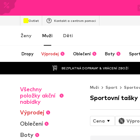
Outlet
Kontakt a centrum pomoci
Ženy
Muži
Děti
Dropy
Výprodej
Oblečení
Boty
Spor
BEZPLATNÁ DOPRAVA* & VRÁCENÍ ZBOŽÍ
Muži
Sport
Sportov
Všechny
položky akční
Sportovní tašky
nabídky
Výprodej
Cena
Výpro
Oblečení
Boty