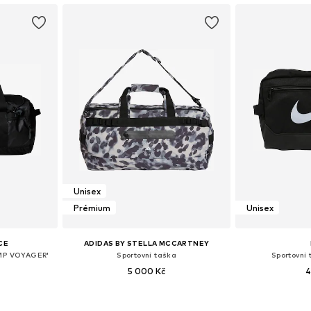
Unisex
Prémium
Unisex
CE
ADIDAS BY STELLA MCCARTNEY
AMP VOYAGER'
Sportovní taška
Sportovní 
5 000 Kč
4
ne Size
Dostupné velikosti: One Size
Dostupné ve