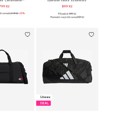
ška 'Landroamer™'
Sportovní taška 'Essentials'
 799 Kč
899 Kč
ší cena:
2 249 Kč
-20%
Původně: 999 Kč
likosti: One Size
Dostupné velikosti: One Size
Poslední nejnižší cena:
559 Kč
 do košíku
Přidat do košíku
Unisex
DEAL