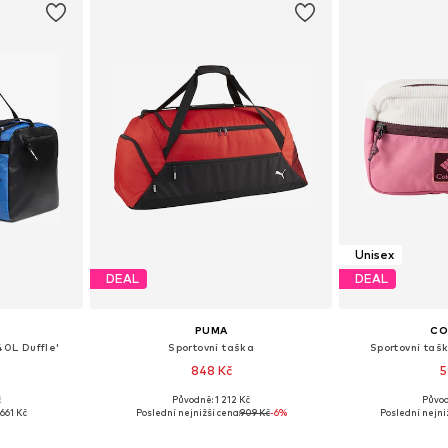
Unisex
DEAL
DEAL
PUMA
CO
40L Duffle'
Sportovní taška
Sportovní tašk
848 Kč
5
č
Původně: 1 212 Kč
Původ
ne Size
Dostupné velikosti: One Size
Dostupné ve
:
661 Kč
Poslední nejnižší cena:
909 Kč
-6%
Poslední nejni
íku
Přidat do košíku
Přidat