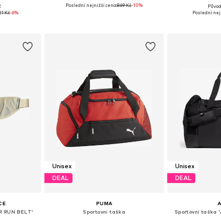
Poslední nejnižší cena:
869 Kč
-10%
č
Původ
ne Size
Dostupné velikosti: One Size
Dostupné ve
21 Kč
-6%
Poslední nej
íku
Přidat do košíku
Přidat
Unisex
Unisex
DEAL
DEAL
CE
PUMA
ER RUN BELT'
Sportovní taška
Sportovní taška