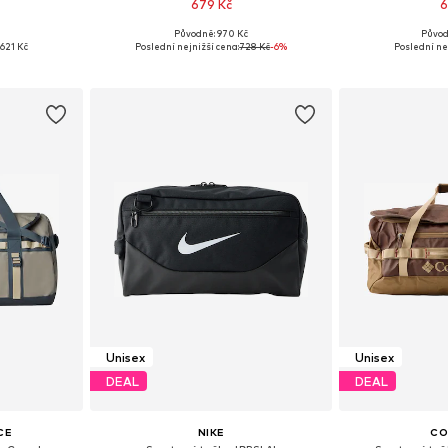
679 Kč
6
Původně: 970 Kč
Původ
ne Size
Dostupné velikosti: One Size
Dostupné ve
621 Kč
Poslední nejnižší cena:
728 Kč
-6%
Poslední ne
íku
Přidat do košíku
Přidat
Unisex
Unisex
DEAL
DEAL
CE
NIKE
CO