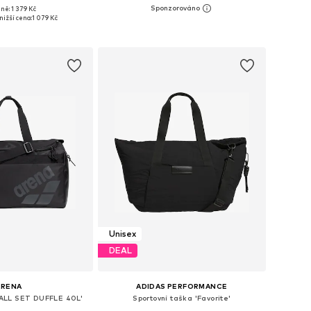
ně: 1 379 Kč
likosti: One Size
Dostupné velikosti: One Size
nižší cena:
1 079 Kč
 do košíku
Přidat do košíku
Unisex
DEAL
ARENA
ADIDAS PERFORMANCE
 'ALL SET DUFFLE 40L'
Sportovní taška 'Favorite'