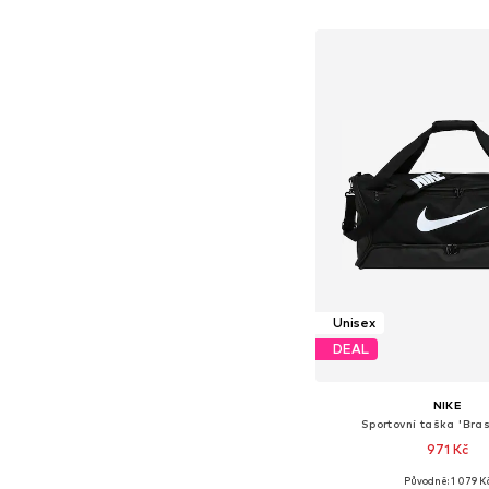
Přidat do koš
Unisex
DEAL
NIKE
Sportovní taška 'Brasi
971 Kč
Původně: 1 079 K
Dostupné velikosti: O