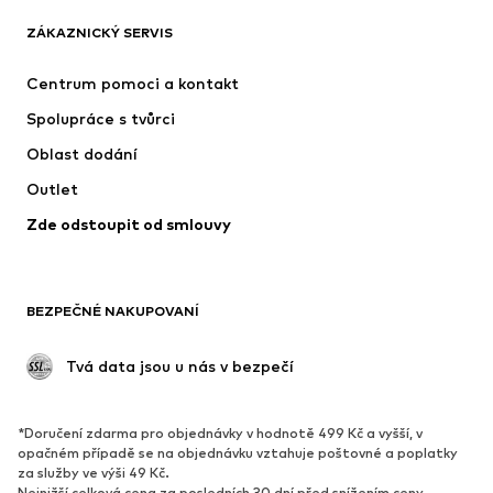
Trička
Džíny
ZÁKAZNICKÝ SERVIS
Bundy
Mikiny
Kalhoty
Košile
Centrum pomoci a kontakt
Prádlo
Svetry & kardigany
Spolupráce s tvůrci
Obleky & saka
Kabáty
Oblast dodání
Plavky
Nadměrné velikosti
Outlet
Příležitosti
Exkluzivně
Zde odstoupit od smlouvy
Upcyklace
BOTY
BEZPEČNÉ NAKUPOVANÍ
Nové
Oblíbené
Kotníkové boty & kozačky
Tenisky
 Tvá data jsou u nás v bezpečí
Polobotky
Sportovní boty
Otevřené boty
Exkluzivně
*Doručení zdarma pro objednávky v hodnotě 499 Kč a vyšší, v
opačném případě se na objednávku vztahuje poštovné a poplatky
SPORT
za služby ve výši 49 Kč.
Nejnižší celková cena za posledních 30 dní před snížením ceny.