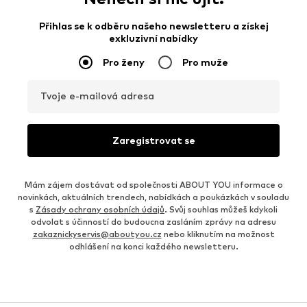
Přihlas se k odběru našeho newsletteru a získej
exkluzivní nabídky
Pro ženy
Pro muže
Tvoje e-mailová adresa
Zaregistrovat se
Mám zájem dostávat od společnosti ABOUT YOU informace o
novinkách, aktuálních trendech, nabídkách a poukázkách v souladu
s
Zásady ochrany osobních údajů
. Svůj souhlas můžeš kdykoli
odvolat s účinností do budoucna zasláním zprávy na adresu
zakaznickyservis@aboutyou.cz
nebo kliknutím na možnost
odhlášení na konci každého newsletteru.