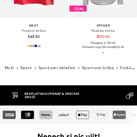
DEAL
NEXT
SPYDER
Funkční tričko
Funkční tričko
545 Kč
800 Kč
Původně: 2 750 Kč
+
3
Poslední nejnižší cena:
800 Kč
Muži
Sport
Sportovní oblečení
Sportovní trička
Funkční trička
PLATNÁ DOPRAVA* & VRÁCENÍ
DOBÍRKA
ŽÍ
Nenech si nic ujít!