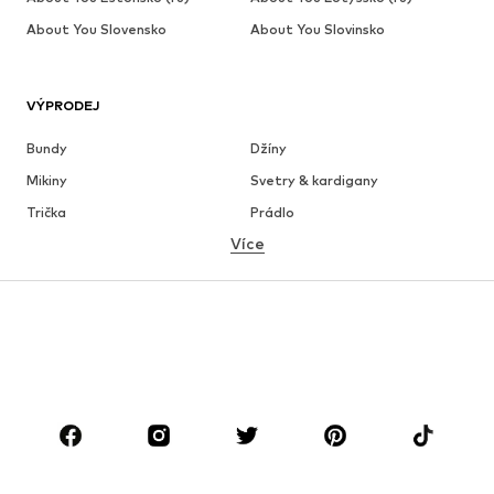
About You Slovensko
About You Slovinsko
VÝPRODEJ
Bundy
Džíny
Mikiny
Svetry & kardigany
Trička
Prádlo
Více
Kalhoty
Košile
Kabáty
Obleky & saka
Plavky
Nadměrné velikosti
Boty
Sport
Doplňky
Premium
OBLEČENÍ
Nové
Oblíbené