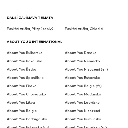
DALŠÍ ZAJÍMAVÁ TÉMATA
Funkční trička, Přizpůsobivý
Funkční trička, Chladicí
ABOUT YOU X INTERNATIONAL
About You Bulharsko
About You Dánsko
About You Rakousko
About You Německo
About You Řecko
About You Nizozemí (en)
About You Španělsko
About You Estonsko
About You Finsko
About You Belgie (fr)
About You Chorvatsko
About You Maďarsko
About You Litva
About You Lotyšsko
About You Belgie
About You Nizozemí
About You Portugalsko
About You Rumunsko
About You Estonsko (ru)
About You Lotyšsko (ru)