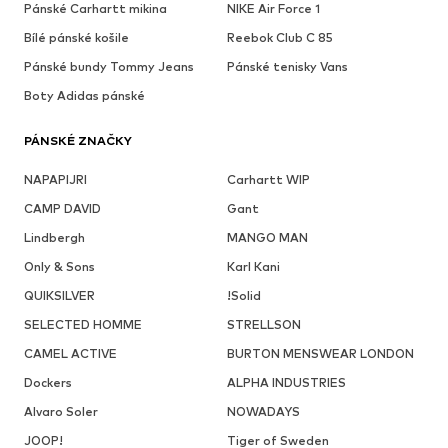
Pánské Carhartt mikina
NIKE Air Force 1
Bílé pánské košile
Reebok Club C 85
Pánské bundy Tommy Jeans
Pánské tenisky Vans
Boty Adidas pánské
PÁNSKÉ ZNAČKY
NAPAPIJRI
Carhartt WIP
CAMP DAVID
Gant
Lindbergh
MANGO MAN
Only & Sons
Karl Kani
QUIKSILVER
!Solid
SELECTED HOMME
STRELLSON
CAMEL ACTIVE
BURTON MENSWEAR LONDON
Dockers
ALPHA INDUSTRIES
Alvaro Soler
NOWADAYS
JOOP!
Tiger of Sweden