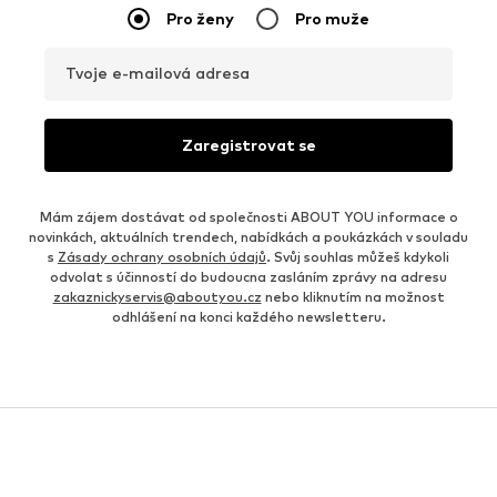
Pro ženy
Pro muže
Tvoje e-mailová adresa
Zaregistrovat se
Mám zájem dostávat od společnosti ABOUT YOU informace o
novinkách, aktuálních trendech, nabídkách a poukázkách v souladu
s
Zásady ochrany osobních údajů
. Svůj souhlas můžeš kdykoli
odvolat s účinností do budoucna zasláním zprávy na adresu
zakaznickyservis@aboutyou.cz
nebo kliknutím na možnost
odhlášení na konci každého newsletteru.