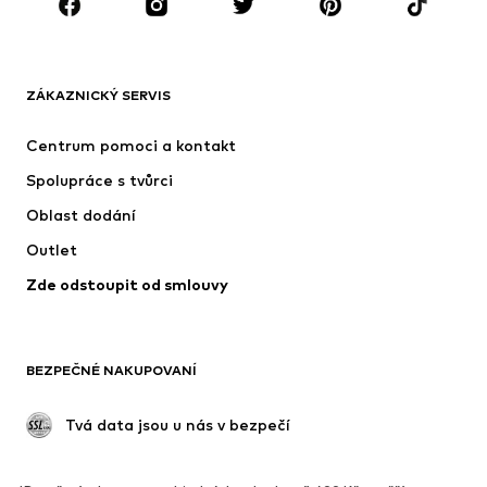
Nové
Oblíbené
Trička
Džíny
ZÁKAZNICKÝ SERVIS
Bundy
Mikiny
Kalhoty
Košile
Centrum pomoci a kontakt
Prádlo
Svetry & kardigany
Spolupráce s tvůrci
Obleky & saka
Kabáty
Oblast dodání
Plavky
Nadměrné velikosti
Outlet
Příležitosti
Exkluzivně
Zde odstoupit od smlouvy
Upcyklace
BOTY
BEZPEČNÉ NAKUPOVANÍ
Nové
Oblíbené
Kotníkové boty & kozačky
Tenisky
 Tvá data jsou u nás v bezpečí
Polobotky
Sportovní boty
Otevřené boty
Exkluzivně