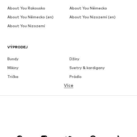
About You Rakousko
About You Německo
About You Německo (en)
About You Nizozemí (en)
About You Nizozemí
VÝPRODEJ
Bundy
Džíny
Mikiny
Svetry & kardigany
Trička
Prádlo
Více
Kalhoty
Košile
Kabáty
Obleky & saka
Plavky
Nadměrné velikosti
Boty
Sport
Doplňky
Premium
OBLEČENÍ