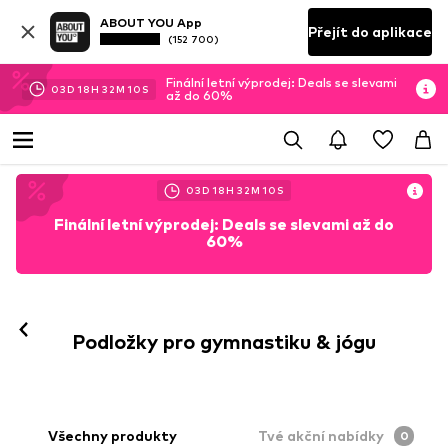
ABOUT YOU App
Přejít do aplikace
(152 700)
Finální letní výprodej: Deals se slevami
03
D
18
H
32
M
10
S
až do 60%
03
D
18
H
32
M
10
S
Finální letní výprodej: Deals se slevami až do
60%
Podložky pro gymnastiku & jógu
Všechny produkty
Tvé akční nabídky
0