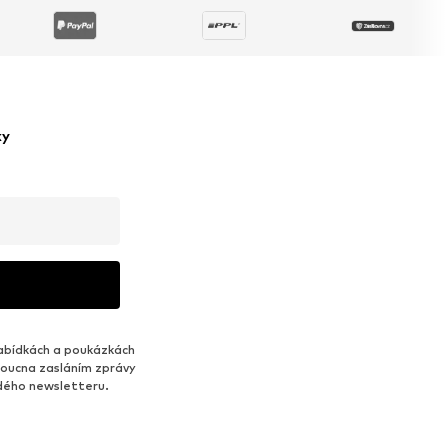
ky
abídkách a poukázkách
udoucna zasláním zprávy
ždého newsletteru.