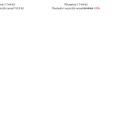
ně: 1 749 Kč
Původně: 1 749 Kč
velikosti: 37,5
Dostupné velikosti: 38, 40,5, 42
nižší cena:
1 103 Kč
Poslední nejnižší cena:
1 549 Kč
-10%
 do košíku
Přidat do košíku