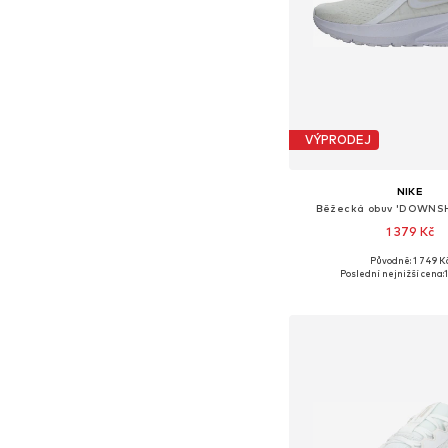
VÝPRODEJ
NIKE
Běžecká obuv 'DOWNSH
1 379 Kč
Původně: 1 749 K
Dostupné v mnoha vel
Poslední nejnižší cena:
Přidat do koš