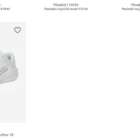
č
Původně: 1 749 Kč
Původ
ikostech
Dostupné v mnoha velikostech
Dostupné 
 079 Kč
Poslední nejnižší cena:
1 172 Kč
Poslední nej
íku
Přidat do košíku
Přidat
fter 13'