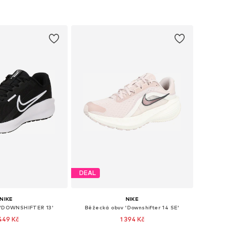
DEAL
NIKE
NIKE
 'DOWNSHIFTER 13'
Běžecká obuv 'Downshifter 14 SE'
 449 Kč
1 394 Kč