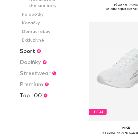
chelsea boty
Původně: 1 749 K
Dostupné v mnoha vel
Poslední nejnižší cena:
1
Polobotky
Přidat do koš
Kozačky
Domácí obuv
Exkluzivně
Sport
Doplňky
Streetwear
Premium
Top 100
DEAL
NIKE
Běžecká obuv 'Downshi