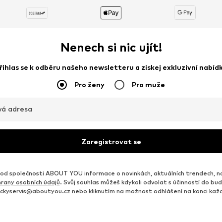
Nenech si nic ujít!
řihlas se k odběru našeho newsletteru a získej exkluzivní nabíd
Pro ženy
Pro muže
vá adresa
Zaregistrovat se
d společnosti ABOUT YOU informace o novinkách, aktuálních trendech, n
rany osobních údajů
. Svůj souhlas můžeš kdykoli odvolat s účinností do b
ickyservis@aboutyou.cz
nebo kliknutím na možnost odhlášení na konci ka