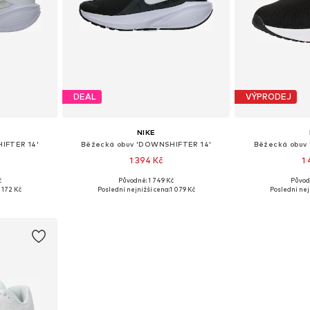
DEAL
VÝPRODEJ
NIKE
IFTER 14'
Běžecká obuv 'DOWNSHIFTER 14'
Běžecká obuv
1 394 Kč
1
č
Původně: 1 749 Kč
Původ
ikostech
Dostupné v mnoha velikostech
Dostupné 
1 172 Kč
Poslední nejnižší cena:
1 079 Kč
Poslední nej
íku
Přidat do košíku
Přidat