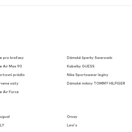
e pro kraťasy
Dámské šperky Swarovski
ke Air Max 90
Kabelky GUESS
ortovní prádlo
Nike Sportswear legíny
rvene saty
Dámské mikiny TOMMY HILFIGER
e Air Force
sigual
Orsay
LY
Levi's