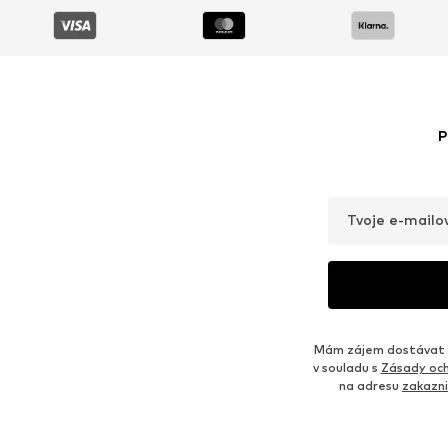
P
Tvoje e-mailo
Mám zájem dostávat o
v souladu s
Zásady och
na adresu
zakazn