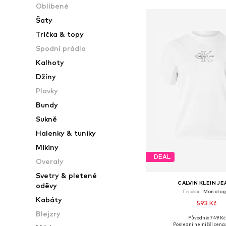
Oblíbené
Šaty
Trička & topy
Spodní prádlo
Kalhoty
Džíny
Plavky
Bundy
Sukně
Halenky & tuniky
Mikiny
DEAL
Overaly
Svetry & pletené
CALVIN KLEIN J
oděvy
Tričko 'Monolog
Kabáty
593 Kč
Blejzry
Původně: 749 Kč
Dostupné v mnoha vel
Poslední nejnižší cena: