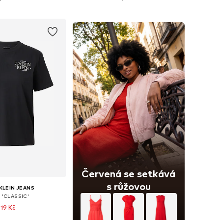
 do košíku
Přidat do košíku
Červená se setkává
s růžovou
KLEIN JEANS
o 'CLASSIC'
519 Kč