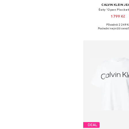
CALVIN KLEIN J
Šaty 'Open Placket
1 799 Kč
Původně: 2 249 K
Dostupné velikosti: 34-36
Poslední nejnižší cena:
Přidat do koš
DEAL