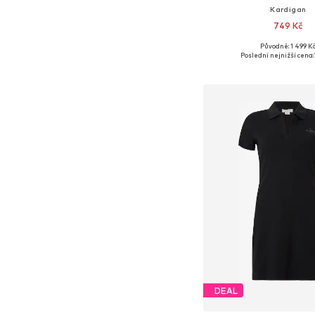
Kardigan
749 Kč
Původně: 1 499 K
Dostupné velikosti: S, 
Poslední nejnižší cena:
Přidat do koš
DEAL