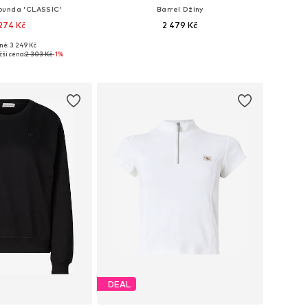
bunda 'CLASSIC'
Barrel Džíny
274 Kč
2 479 Kč
ně: 3 249 Kč
mnoha velikostech
Dostupné v mnoha velikostech
žší cena:
2 303 Kč
-1%
 do košíku
Přidat do košíku
DEAL