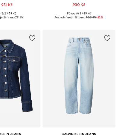
 951 Kč
930 Kč
+
6
ně: 2 479 Kč
Původně: 1 499 Kč
mnoha velikostech
Dostupné v mnoha velikostech
jnižší cena:
791 Kč
Poslední nejnižší cena:
1 061 Kč
-12%
 do košíku
Přidat do košíku
KLEIN JEANS
CALVIN KLEIN JEANS