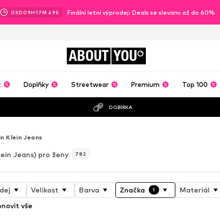
Finální letní výprodej: Deals se slevami až do 60%
03
D
09
H
17
M
47
S
ABOUT
YOU
t
Doplňky
Streetwear
Premium
Top 100
DOBÍRKA
in Klein Jeans
lein Jeans) pro ženy
782
dej
Velikost
Barva
Značka
Materiál
1
novit vše