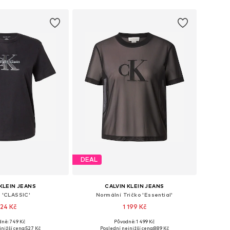
DEAL
KLEIN JEANS
CALVIN KLEIN JEANS
o 'CLASSIC'
Normální Tričko 'Essential'
24 Kč
1 199 Kč
dně: 749 Kč
Původně: 1 499 Kč
mnoha velikostech
Dostupné velikosti: XS-S, S-M, L, XL-XXL
nižší cena:
527 Kč
Poslední nejnižší cena:
889 Kč