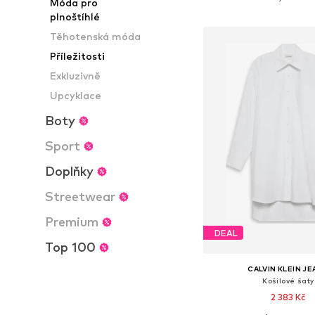
Móda pro
Přidat do koš
plnoštíhlé
Těhotenská móda
Příležitosti
Exkluzivně
Upcyklace
Boty
Sport
Doplňky
Streetwear
Premium
DEAL
Top 100
CALVIN KLEIN J
Košilové šaty
2 383 Kč