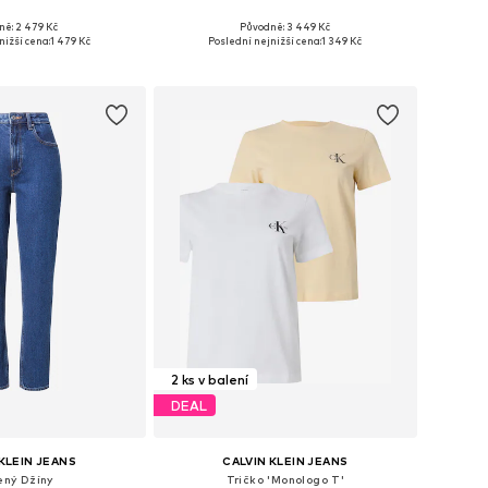
ně: 2 479 Kč
Původně: 3 449 Kč
kosti: XS, S, M, XL
Dostupné velikosti: S, M, L
nižší cena:
1 479 Kč
Poslední nejnižší cena:
1 349 Kč
 do košíku
Přidat do košíku
2 ks v balení
DEAL
KLEIN JEANS
CALVIN KLEIN JEANS
ený Džíny
Tričko 'Monologo T'