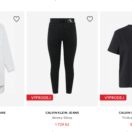
íku
Přidat do košíku
Přidat
VÝPRODEJ
VÝPRODEJ
EANS
CALVIN KLEIN JEANS
CALVIN 
Skinny Džíny
Tričk
1 729 Kč