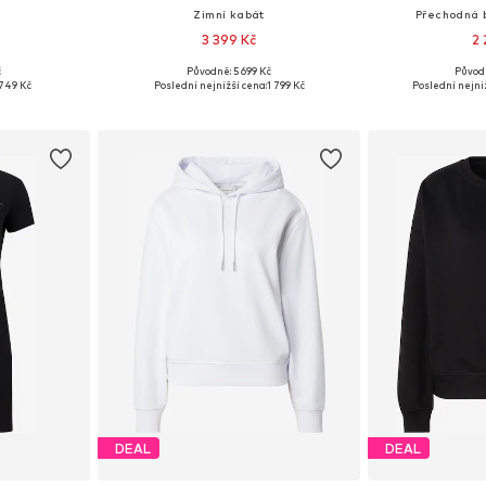
Zimní kabát
Přechodná 
3 399 Kč
2 
č
Původně: 5 699 Kč
Původ
M, L, XL
Dostupné velikosti: XS, S, M, L, XL
Dostupné v 
749 Kč
Poslední nejnižší cena:
1 799 Kč
Poslední nejni
íku
Přidat do košíku
Přidat
DEAL
DEAL