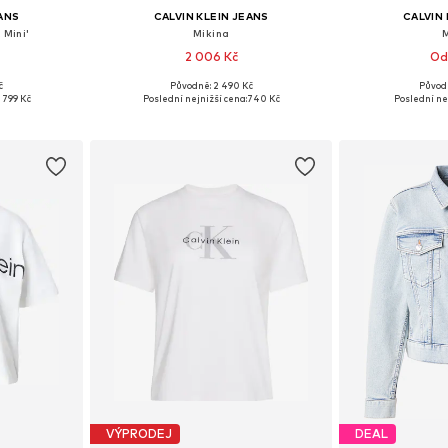
EANS
CALVIN KLEIN JEANS
CALVIN 
 Mini'
Mikina
2 006 Kč
Od
č
Původně: 2 490 Kč
Původ
, 36-38, 40
Dostupné v mnoha velikostech
Dostupné velik
1 799 Kč
Poslední nejnižší cena:
740 Kč
Poslední ne
íku
Přidat do košíku
Přidat
VÝPRODEJ
DEAL