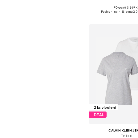
Původně: 3 249 K
Dostupné velikosti: 32, 34, 
Poslední nejnižší cena:
2 0
Přidat do koš
2 ks v balení
DEAL
CALVIN KLEIN J
Tričko