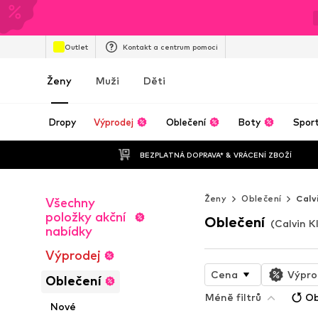
Outlet
Kontakt a centrum pomoci
Ženy
Muži
Děti
Dropy
Výprodej
Oblečení
Boty
Spor
BEZPLATNÁ DOPRAVA* & VRÁCENÍ ZBOŽÍ
Ženy
Oblečení
Calv
Všechny
položky akční
Oblečení
(Calvin K
nabídky
Výprodej
Cena
Výpro
Oblečení
Méně filtrů
Ob
Nové