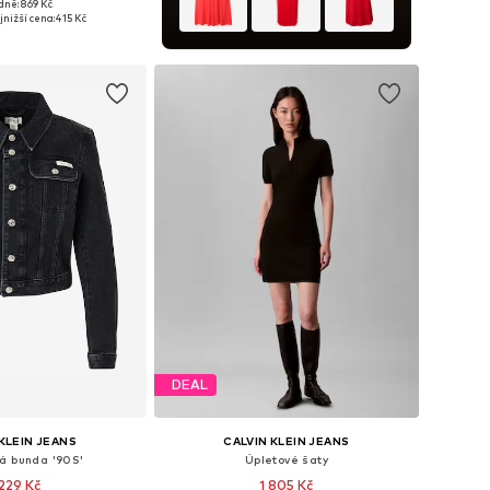
dně: 869 Kč
i: XXS, XS, S, M, L, XL
jnižší cena:
415 Kč
 do košíku
DEAL
KLEIN JEANS
CALVIN KLEIN JEANS
á bunda '90S'
Úpletové šaty
 229 Kč
1 805 Kč