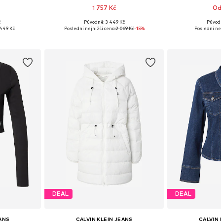
1 757 Kč
Od
č
Původně: 3 449 Kč
Původ
XS, S, M, L
Dostupné velikosti: XS, S, M, L, XL
Dostupné v 
449 Kč
Poslední nejnižší cena:
2 069 Kč
-15%
Poslední ne
íku
Přidat do košíku
Přidat
DEAL
DEAL
EANS
CALVIN KLEIN JEANS
CALVIN 