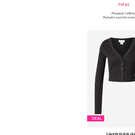
719 Kč
+
6
Původně: 1 499 K
Dostupné velikosti: XXS, 
Poslední nejnižší cena:
Přidat do koš
DEAL
CALVIN KLEIN J