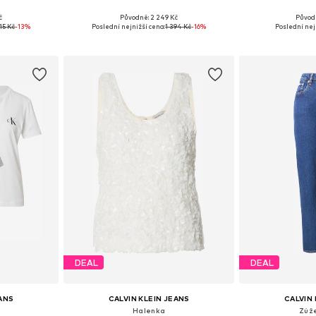
+
1
č
Původně: 2 249 Kč
Původ
36, 38, 40, 42
Dostupné velikosti: 36, 38, 40, 42
Dostupné veli
15 Kč
-13%
Poslední nejnižší cena:
1 394 Kč
-16%
Poslední nej
íku
Přidat do košíku
Přidat
DEAL
DEAL
EANS
CALVIN KLEIN JEANS
CALVIN 
Halenka
Zúž