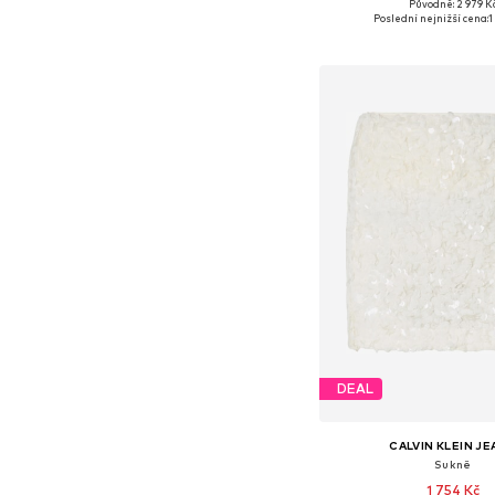
Původně: 2 979 K
Dostupné velikosti: 32, 34, 
Poslední nejnižší cena:
1
Přidat do koš
DEAL
CALVIN KLEIN J
Sukně
1 754 Kč