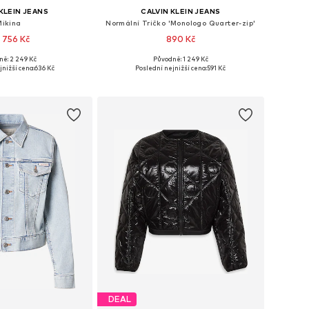
KLEIN JEANS
CALVIN KLEIN JEANS
Mikina
Normální Tričko 'Monologo Quarter-zip'
 756 Kč
890 Kč
ně: 2 249 Kč
Původně: 1 249 Kč
osti: XS, S, M, L, XL
Dostupné v mnoha velikostech
jnižší cena:
636 Kč
Poslední nejnižší cena:
591 Kč
 do košíku
Přidat do košíku
DEAL