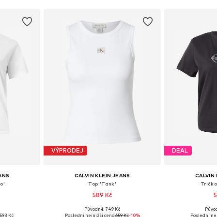
VÝPRODEJ
DEAL
EANS
CALVIN KLEIN JEANS
CALVIN 
o'
Top 'Tank'
Tričk
589 Kč
5
+
1
Původně: 749 Kč
Půvo
ikostech
Dostupné v mnoha velikostech
Dostupné v 
593 Kč
Poslední nejnižší cena:
659 Kč
-10%
Poslední nej