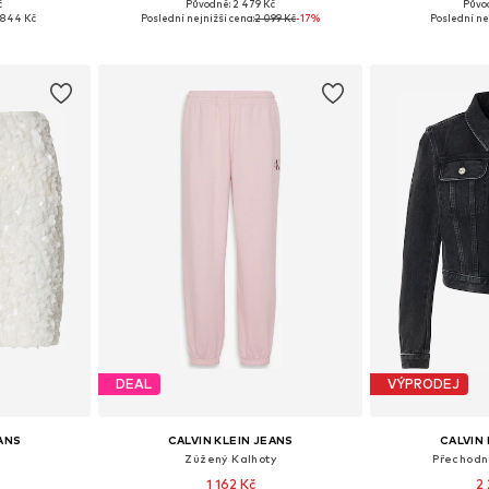
č
Původně: 2 479 Kč
Půvo
36, 38, 40, 42
Dostupné v mnoha velikostech
Dostupné velikost
 844 Kč
Poslední nejnižší cena:
2 099 Kč
-17%
Poslední ne
íku
Přidat do košíku
Přidat
DEAL
VÝPRODEJ
EANS
CALVIN KLEIN JEANS
CALVIN 
Zúžený Kalhoty
Přechodn
1 162 Kč
2