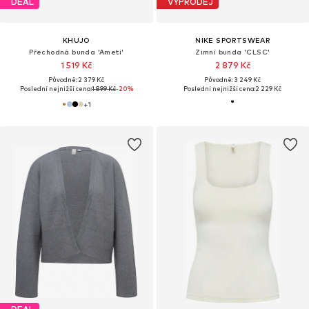
DEAL
VÝPRODEJ
KHUJO
NIKE SPORTSWEAR
Přechodná bunda 'Ameti'
Zimní bunda 'CLSC'
1 519 Kč
2 879 Kč
Původně: 2 379 Kč
Původně: 3 249 Kč
Poslední nejnižší cena:
1 899 Kč
-20%
Poslední nejnižší cena:
2 229 Kč
+
1