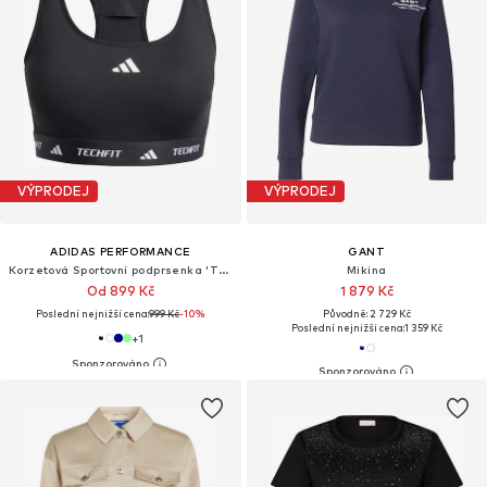
VÝPRODEJ
VÝPRODEJ
ADIDAS PERFORMANCE
GANT
Korzetová Sportovní podprsenka 'TECHFIT'
Mikina
Od 899 Kč
1 879 Kč
Poslední nejnižší cena:
999 Kč
-10%
Původně: 2 729 Kč
Poslední nejnižší cena:
1 359 Kč
+
1