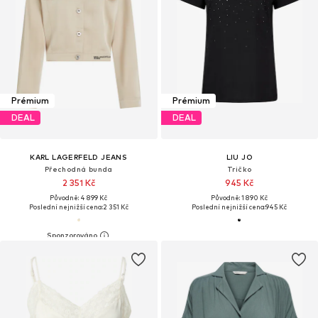
Prémium
Prémium
DEAL
DEAL
KARL LAGERFELD JEANS
LIU JO
Přechodná bunda
Tričko
2 351 Kč
945 Kč
Původně: 4 899 Kč
Původně: 1 890 Kč
Poslední nejnižší cena:
2 351 Kč
Poslední nejnižší cena:
945 Kč