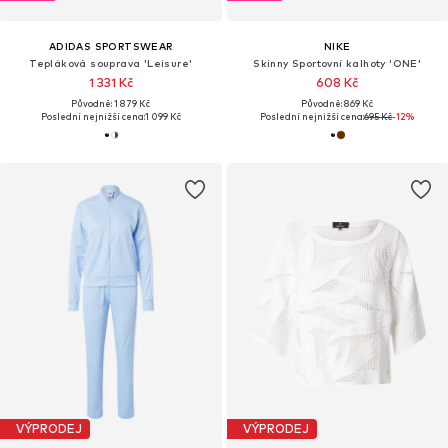
ADIDAS SPORTSWEAR
NIKE
Tepláková souprava 'Leisure'
Skinny Sportovní kalhoty 'ONE'
1 331 Kč
608 Kč
Původně: 1 879 Kč
Původně: 869 Kč
Poslední nejnižší cena:
1 099 Kč
Poslední nejnižší cena:
695 Kč
-12%
VÝPRODEJ
VÝPRODEJ