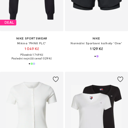
DEAL
NIKE SPORTSWEAR
NIKE
Mikina 'PHNX FLC'
Normální Sportovní kalhoty 'One'
1 049 Kč
1 129 Kč
Původně: 1 749 Kč
Poslední nejnižší cena:
1 029 Kč