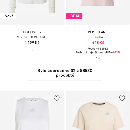
Nové
DEAL
HOLLISTER
PEPE JEANS
Mikina 'HERITAGE'
Tričko
1 499 Kč
448 Kč
Původně: 869 Kč
Poslední nejnižší cena:
517 Kč
-13%
Bylo zobrazeno 32 z 58530
produktů