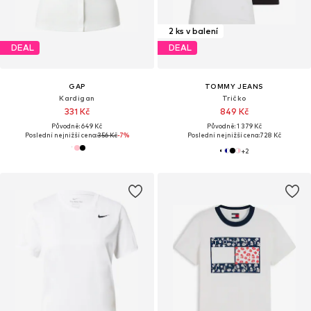
2 ks v balení
DEAL
DEAL
GAP
TOMMY JEANS
Kardigan
Tričko
331 Kč
849 Kč
Původně: 649 Kč
Původně: 1 379 Kč
Poslední nejnižší cena:
356 Kč
-7%
Poslední nejnižší cena:
728 Kč
+
2