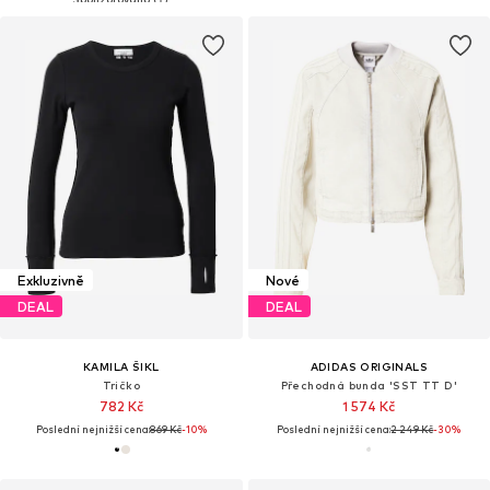
Exkluzivně
Nové
DEAL
DEAL
KAMILA ŠIKL
ADIDAS ORIGINALS
Tričko
Přechodná bunda 'SST TT D'
782 Kč
1 574 Kč
Poslední nejnižší cena:
869 Kč
-10%
Poslední nejnižší cena:
2 249 Kč
-30%