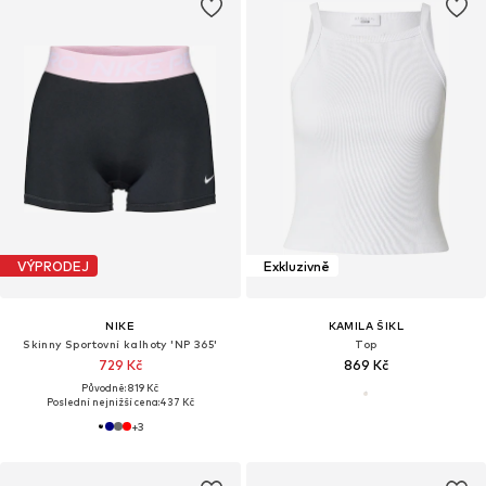
VÝPRODEJ
Exkluzivně
NIKE
KAMILA ŠIKL
Skinny Sportovní kalhoty 'NP 365'
Top
729 Kč
869 Kč
Původně: 819 Kč
Poslední nejnižší cena:
437 Kč
+
3