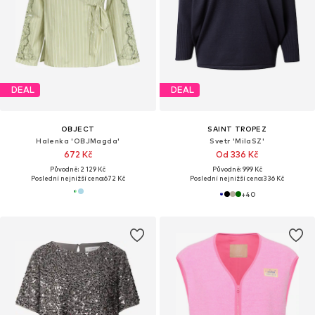
DEAL
DEAL
OBJECT
SAINT TROPEZ
Halenka 'OBJMagda'
Svetr 'MilaSZ'
672 Kč
Od 336 Kč
Původně: 2 129 Kč
Původně: 999 Kč
Poslední nejnižší cena:
672 Kč
Poslední nejnižší cena:
336 Kč
+
40