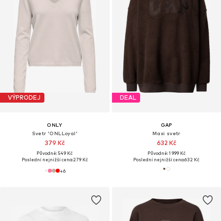
VÝPRODEJ
DEAL
ONLY
GAP
Svetr 'ONLLoyal'
Maxi svetr
379 Kč
632 Kč
Původně: 549 Kč
Původně: 1 999 Kč
Poslední nejnižší cena:
279 Kč
Poslední nejnižší cena:
632 Kč
+
6