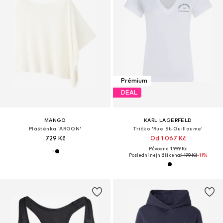
Prémium
DEAL
MANGO
KARL LAGERFELD
Pláštěnka 'ARGON'
Tričko 'Rue St-Guillaume'
729 Kč
Od 1 067 Kč
Původně: 1 999 Kč
Poslední nejnižší cena:
1 199 Kč
-11%