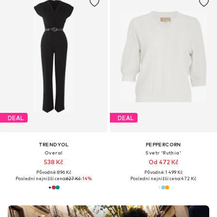
DEAL
DEAL
TRENDYOL
PEPPERCORN
Overal
Svetr 'Ruthia'
538 Kč
Od 472 Kč
Původně: 896 Kč
Původně: 1 499 Kč
Poslední nejnižší cena:
627 Kč
-14%
Poslední nejnižší cena:
472 Kč