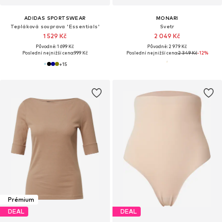
ADIDAS SPORTSWEAR
MONARI
Tepláková souprava 'Essentials'
Svetr
1 529 Kč
2 049 Kč
Původně: 1 699 Kč
Původně: 2 979 Kč
Poslední nejnižší cena:
999 Kč
Poslední nejnižší cena:
2 349 Kč
-12%
+
15
Prémium
DEAL
DEAL