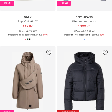
DEAL
DEAL
ONLY
PEPE JEANS
Top 'ONLALLY'
Přechodná bunda
449 Kč
1 399 Kč
Původně: 749 Kč
Původně: 2 729 Kč
Poslední nejnižší cena:
524 Kč
-14%
Poslední nejnižší cena:
1 599 Kč
-12%