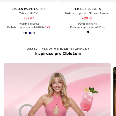
LAUREN RALPH LAUREN
PERFECT SECRETS
Tričko 'JUDY'
Stahovací prádlo 'Power Shaper'
857 Kč
629 Kč
Původně: 1 629 Kč
Původně: 699 Kč
Poslední nejnižší cena:
1 000 Kč
-14%
Poslední nejnižší cena:
371 Kč
+
11
OBJEV TRENDY A NEJLEPŠÍ ZNAČKY
Inspirace pro Oblečení