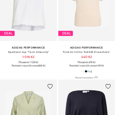
DEAL
DEAL
ADIDAS PERFORMANCE
ADIDAS PERFORMANCE
Sportovní top 'Tech Intensity'
Funkční tričko 'Adi365 Essentials'
1 016 Kč
440 Kč
Původně: 1 129 Kč
Původně: 619 Kč
Poslední nejnižší cena:
565 Kč
Poslední nejnižší cena:
439 Kč
+
2