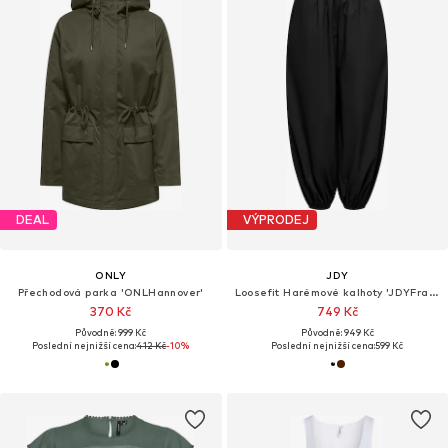
DEAL
VÝPRODEJ
ONLY
JDY
Přechodová parka 'ONLHannover'
Loosefit Harémové kalhoty 'JDYFrankie'
370 Kč
749 Kč
Původně: 999 Kč
Původně: 949 Kč
Poslední nejnižší cena:
412 Kč
-10%
Poslední nejnižší cena:
599 Kč