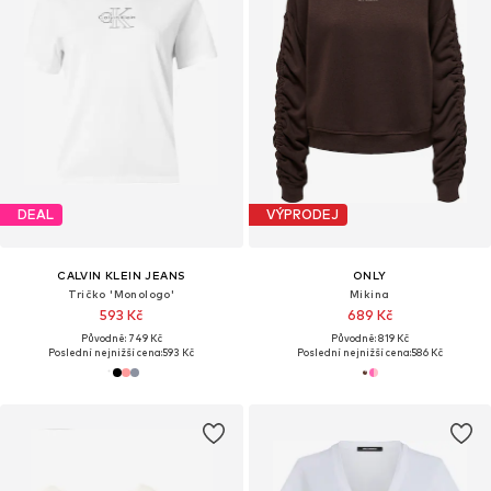
DEAL
VÝPRODEJ
CALVIN KLEIN JEANS
ONLY
Tričko 'Monologo'
Mikina
593 Kč
689 Kč
Původně: 749 Kč
Původně: 819 Kč
Poslední nejnižší cena:
593 Kč
Poslední nejnižší cena:
586 Kč