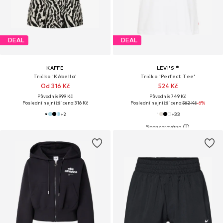
DEAL
DEAL
KAFFE
LEVI'S ®
Tričko 'KAbella'
Tričko 'Perfect Tee'
Od 316 Kč
524 Kč
Původně: 999 Kč
Původně: 749 Kč
Poslední nejnižší cena:
316 Kč
Poslední nejnižší cena:
562 Kč
-6%
+
2
+
33