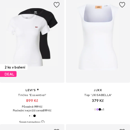
2 ks v balení
DEAL
LEVI'S ®
JJXX
Tričko 'Essential'
Top 'JXISABELLA'
899 Kč
379 Kč
Původně: 999 Kč
+
1
Poslední nejnižší cena:
899 Kč