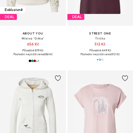
Exkluzivně
DEAL
DEAL
ABOUT YOU
STREET ONE
Mikina 'Gitta'
Tričko
656 Kč
512 Kč
Původně: 819 Kč
Původně: 649 Kč
Poslední nejnižší cena:
656 Kč
Poslední nejnižší cena:
512 Kč
+
1