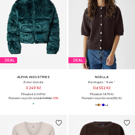
DEAL
DEAL
ALPHA INDUSTRIES
NOELLA
Zimní bunda
Kardigan ' Kae '
3 249 Kč
Od 552 Kč
Původně: 6 349 Kč
Původně: 1 879 Kč
Poslední nejnižší cena:
3 749 Kč
-13%
Poslední nejnižší cena:
552 Kč
+
4