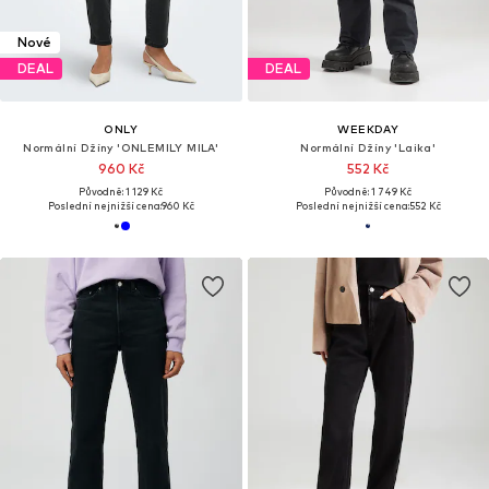
Nové
DEAL
DEAL
ONLY
WEEKDAY
Normální Džíny 'ONLEMILY MILA'
Normální Džíny 'Laika'
960 Kč
552 Kč
Původně: 1 129 Kč
Původně: 1 749 Kč
Poslední nejnižší cena:
960 Kč
Poslední nejnižší cena:
552 Kč