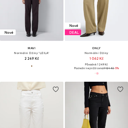
Nové
Nové
DEAL
MAVI
ONLY
Normální Džíny 'LEILA'
Normální Džíny
2 249 Kč
1 062 Kč
Původně: 1 249 Kč
Poslední nejnižší cena:
1 124 Kč
-5%