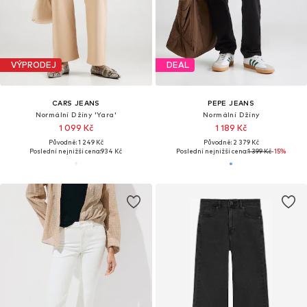
VÝPRODEJ
DEAL
CARS JEANS
PEPE JEANS
Normální Džíny 'Yara'
Normální Džíny
1 099 Kč
1 189 Kč
Původně: 1 249 Kč
Původně: 2 379 Kč
Poslední nejnižší cena:
934 Kč
Poslední nejnižší cena:
1 399 Kč
-15%