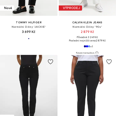
Nové
VÝPRODEJ
TOMMY HILFIGER
CALVIN KLEIN JEANS
Normální Džíny 'JACKIE'
Normální Džíny '90s'
3 699 Kč
2 879 Kč
Původně: 3 249 Kč
Poslední nejnižší cena:
2 879 Kč
+
1