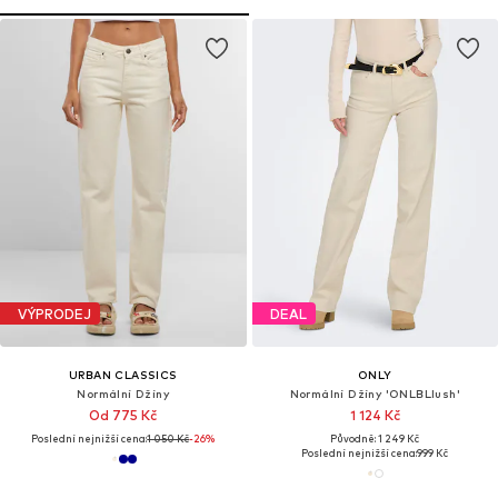
VÝPRODEJ
DEAL
URBAN CLASSICS
ONLY
Normální Džíny
Normální Džíny 'ONLBLlush'
Od 775 Kč
1 124 Kč
Poslední nejnižší cena:
1 050 Kč
-26%
Původně: 1 249 Kč
Poslední nejnižší cena:
999 Kč