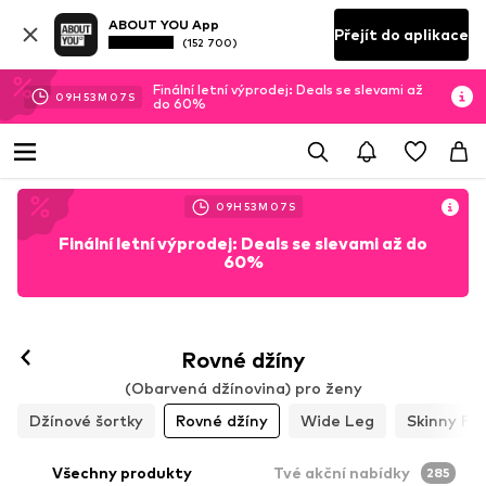
ABOUT YOU App
Přejít do aplikace
(152 700)
Finální letní výprodej: Deals se slevami až
09
H
53
M
04
S
do 60%
09
H
53
M
04
S
Finální letní výprodej: Deals se slevami až do
60%
Rovné džíny
(Obarvená džínovina) pro ženy
Džínové šortky
Rovné džíny
Wide Leg
Skinny Fit
Všechny produkty
Tvé akční nabídky
285