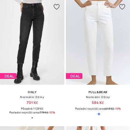
DEAL
DEAL
ONLY
PULL&BEAR
Normální Džíny
Normální Džíny
701 Kč
584 Kč
Původně: 1 129 Kč
Poslední nejnižší cena:
649 Kč
-10%
Poslední nejnižší cena:
779 Kč
-10%