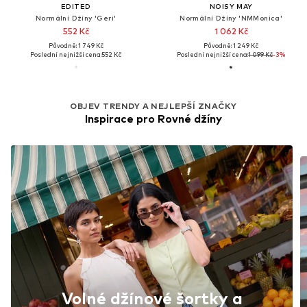
EDITED
NOISY MAY
Normální Džíny 'Geri'
Normální Džíny 'NMMonica'
552 Kč
1 062 Kč
Původně: 1 749 Kč
Původně: 1 249 Kč
Poslední nejnižší cena:
552 Kč
Poslední nejnižší cena:
1 099 Kč
-3%
OBJEV TRENDY A NEJLEPŠÍ ZNAČKY
Inspirace pro Rovné džíny
Volné džínové šortky a