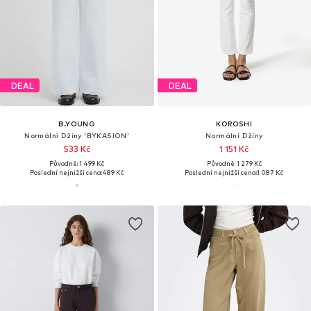
DEAL
DEAL
B.YOUNG
KOROSHI
Normální Džíny 'BYKASION'
Normální Džíny
533 Kč
1 151 Kč
Původně: 1 499 Kč
Původně: 1 279 Kč
Poslední nejnižší cena:
489 Kč
Poslední nejnižší cena:
1 087 Kč