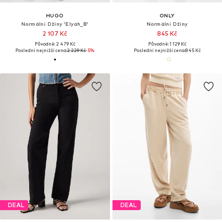
HUGO
ONLY
Normální Džíny 'Elyah_B'
Normální Džíny
2 107 Kč
845 Kč
Původně: 2 479 Kč
Původně: 1 129 Kč
Poslední nejnižší cena:
2 229 Kč
-5%
Poslední nejnižší cena:
845 Kč
DEAL
DEAL