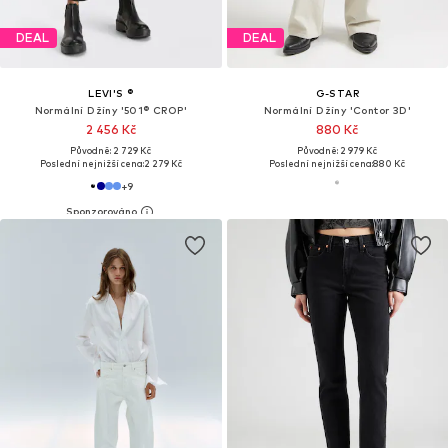
DEAL
DEAL
LEVI'S ®
G-STAR
Normální Džíny '501® CROP'
Normální Džíny 'Contor 3D'
2 456 Kč
880 Kč
Původně: 2 729 Kč
Původně: 2 979 Kč
Poslední nejnižší cena:
2 279 Kč
Poslední nejnižší cena:
880 Kč
+
9