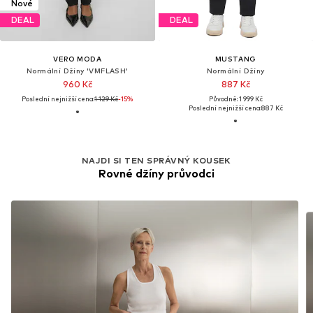
Nové
DEAL
DEAL
VERO MODA
MUSTANG
Normální Džíny 'VMFLASH'
Normální Džíny
960 Kč
887 Kč
Poslední nejnižší cena:
1 129 Kč
-15%
Původně: 1 999 Kč
Poslední nejnižší cena:
887 Kč
NAJDI SI TEN SPRÁVNÝ KOUSEK
Rovné džíny průvodci