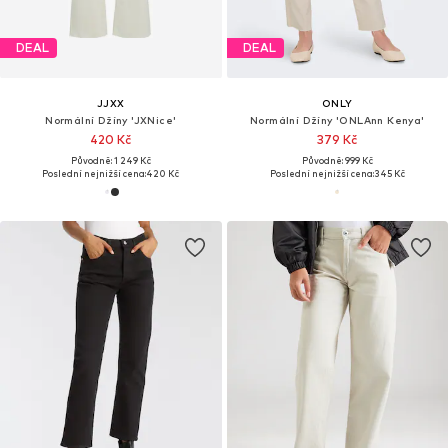
DEAL
DEAL
JJXX
ONLY
Normální Džíny 'JXNice'
Normální Džíny 'ONLAnn Kenya'
420 Kč
379 Kč
Původně: 1 249 Kč
Původně: 999 Kč
Poslední nejnižší cena:
420 Kč
Poslední nejnižší cena:
345 Kč