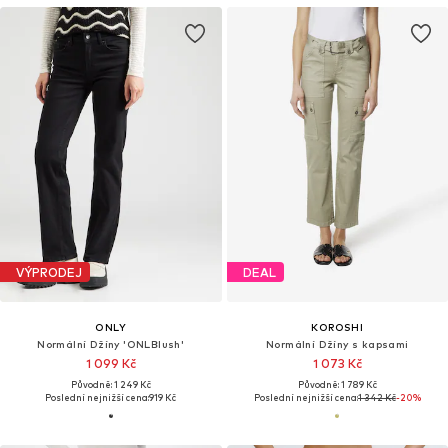
VÝPRODEJ
DEAL
ONLY
KOROSHI
Normální Džíny 'ONLBlush'
Normální Džíny s kapsami
1 099 Kč
1 073 Kč
Původně: 1 249 Kč
Původně: 1 789 Kč
Poslední nejnižší cena:
919 Kč
Poslední nejnižší cena:
1 342 Kč
-20%