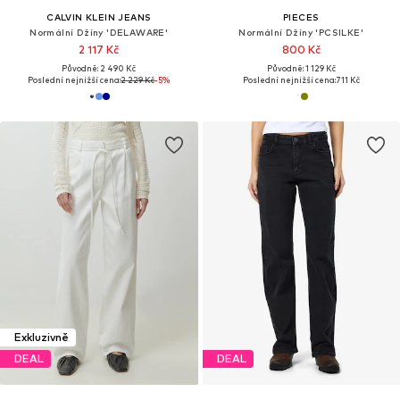
CALVIN KLEIN JEANS
PIECES
Normální Džíny 'DELAWARE'
Normální Džíny 'PCSILKE'
2 117 Kč
800 Kč
Původně: 2 490 Kč
Původně: 1 129 Kč
Poslední nejnižší cena:
2 229 Kč
-5%
Poslední nejnižší cena:
711 Kč
Exkluzivně
DEAL
DEAL