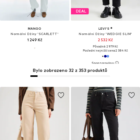
DEAL
MANGO
LEVI'S ®
Normální Džíny 'SCARLETT'
Normální Džíny 'WEDGIE SLIM'
1 249 Kč
2 532 Kč
Původně: 2 979 Kč
Poslední nejnižší cena:
2 384 Kč
Bylo zobrazeno 32 z 353 produktů