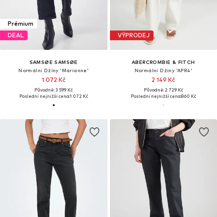
Prémium
DEAL
VÝPRODEJ
SAMSØE SAMSØE
ABERCROMBIE & FITCH
Normální Džíny 'Marianne'
Normální Džíny 'APR4'
1 072 Kč
2 149 Kč
Původně: 3 599 Kč
Původně: 2 729 Kč
Poslední nejnižší cena:
1 072 Kč
Poslední nejnižší cena:
860 Kč