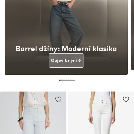
Barrel džíny: Moderní klasika
Objevit nyní