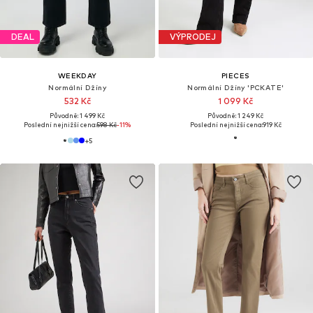
DEAL
VÝPRODEJ
WEEKDAY
PIECES
Normální Džíny
Normální Džíny 'PCKATE'
532 Kč
1 099 Kč
Původně: 1 499 Kč
Původně: 1 249 Kč
Poslední nejnižší cena:
598 Kč
-11%
Poslední nejnižší cena:
919 Kč
+
5