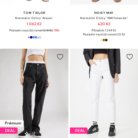
TOM TAILOR
NOISY MAY
Normální Džíny 'Alexa'
Normální Džíny 'NMYolanda'
1 062 Kč
420 Kč
Poslední nejnižší cena:
1 249 Kč
-15%
Původně: 1 249 Kč
Poslední nejnižší cena:
420 Kč
+
1
Prémium
DEAL
DEAL