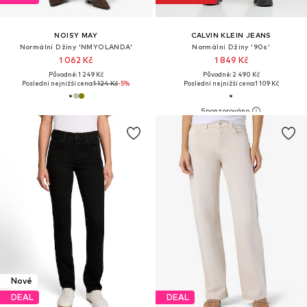
NOISY MAY
CALVIN KLEIN JEANS
Normální Džíny 'NMYOLANDA'
Normální Džíny '90s'
1 062 Kč
1 849 Kč
Původně: 1 249 Kč
Původně: 2 490 Kč
Poslední nejnižší cena:
1 124 Kč
-5%
Poslední nejnižší cena:
1 109 Kč
Nové
DEAL
DEAL