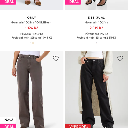
DEAL
DEAL
ONLY
DESIGUAL
Normální Džíny 'ONLBlush'
Normální Džíny
1 124 Kč
2 519 Kč
Původně: 1 249 Kč
Původně: 3 499 Kč
Poslední nejnižší cena:
1 049 Kč
Poslední nejnižší cena:
2 519 Kč
Nové
DEAL
VÝPRODEJ