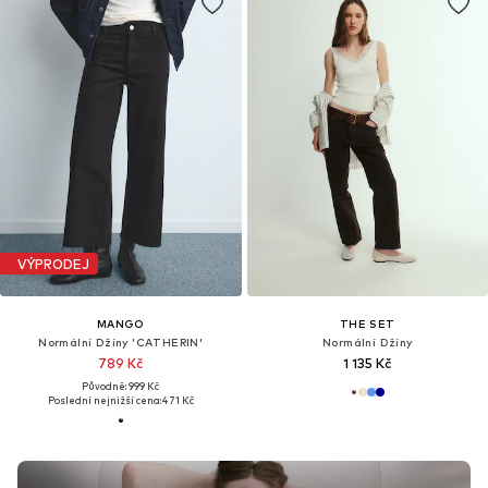
VÝPRODEJ
MANGO
THE SET
Normální Džíny 'CATHERIN'
Normální Džíny
789 Kč
1 135 Kč
Původně: 999 Kč
Poslední nejnižší cena:
471 Kč