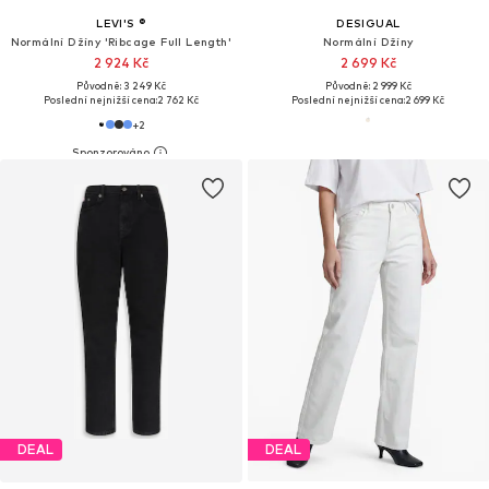
LEVI'S ®
DESIGUAL
Normální Džíny 'Ribcage Full Length'
Normální Džíny
2 924 Kč
2 699 Kč
Původně: 3 249 Kč
Původně: 2 999 Kč
Poslední nejnižší cena:
2 762 Kč
Poslední nejnižší cena:
2 699 Kč
+
2
DEAL
DEAL