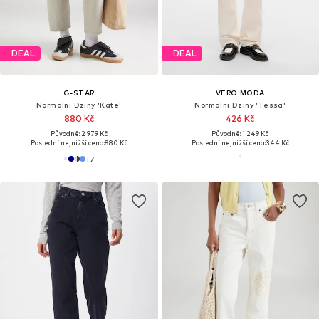
DEAL
DEAL
G-STAR
VERO MODA
Normální Džíny 'Kate'
Normální Džíny 'Tessa'
880 Kč
426 Kč
Původně: 2 979 Kč
Původně: 1 249 Kč
Poslední nejnižší cena:
880 Kč
Poslední nejnižší cena:
344 Kč
+
7