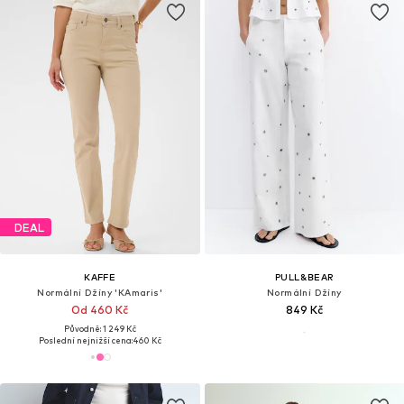
DEAL
KAFFE
PULL&BEAR
Normální Džíny 'KAmaris'
Normální Džíny
Od 460 Kč
849 Kč
Původně: 1 249 Kč
Poslední nejnižší cena:
460 Kč