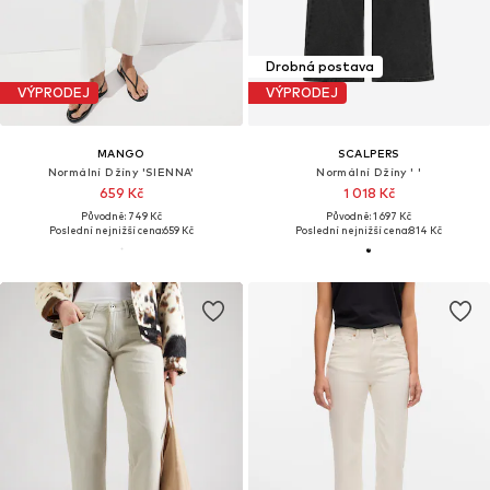
Drobná postava
VÝPRODEJ
VÝPRODEJ
MANGO
SCALPERS
Normální Džíny 'SIENNA'
Normální Džíny ' '
659 Kč
1 018 Kč
Původně: 749 Kč
Původně: 1 697 Kč
Poslední nejnižší cena:
659 Kč
Poslední nejnižší cena:
814 Kč