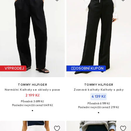
VÝPRODEJ
OSOBNÍ KUPÓN
TOMMY HILFIGER
TOMMY HILFIGER
Normální Kalhoty se sklady v pase
Zvonové kalhoty Kalhoty s puky
2 199 Kč
4 139 Kč
Původně: 3 699 Kč
Původně: 6 199 Kč
Poslední nejnižší cena:
1 649 Kč
Poslední nejnižší cena:
3 219 Kč