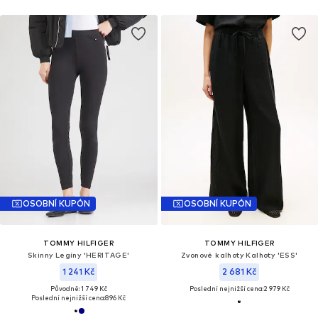
OSOBNÍ KUPÓN
OSOBNÍ KUPÓN
TOMMY HILFIGER
TOMMY HILFIGER
Skinny Legíny 'HERITAGE'
Zvonové kalhoty Kalhoty 'ESS'
1 241 Kč
2 681 Kč
Původně: 1 749 Kč
Poslední nejnižší cena:
2 979 Kč
Poslední nejnižší cena:
896 Kč