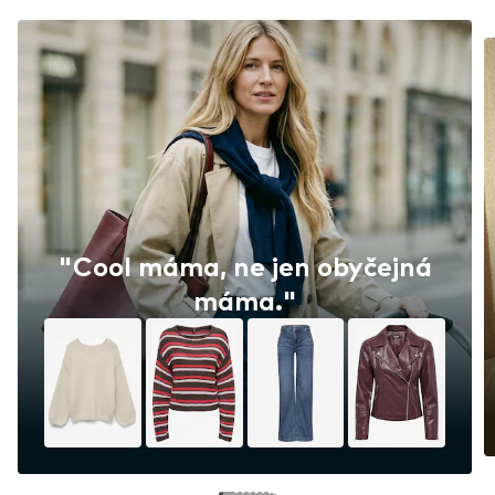
"Cool máma, ne jen obyčejná
máma."