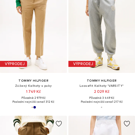
VÝPRODEJ
VÝPRODEJ
TOMMY HILFIGER
TOMMY HILFIGER
Zúžený Kalhoty s puky
Loosefit Kalhoty 'VARSITY'
1 749 Kč
2 029 Kč
Původně: 2 979 Kč
Původně: 3 449 Kč
Poslední nejnižší cena:
1 312 Kč
Poslední nejnižší cena:
1 217 Kč