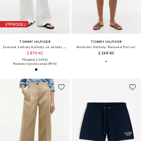
VÝPRODEJ
TOMMY HILFIGER
TOMMY HILFIGER
Zvonové kalhoty Kalhoty se sklady v pase 'Blend Tailored Wide Leg'
Normální Kalhoty 'Relaxed Pull-on'
2 879 Kč
2 249 Kč
Původně: 3 249 Kč
Poslední nejnižší cena:
2 591 Kč