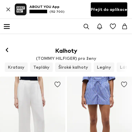
ABOUT YOU App
Přejít do aplikace
(152 700)
Kalhoty
(TOMMY HILFIGER) pro ženy
Kraťasy
Tepláky
Široké kalhoty
Legíny
Látko