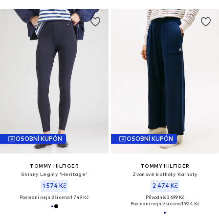
OSOBNÍ KUPÓN
OSOBNÍ KUPÓN
TOMMY HILFIGER
TOMMY HILFIGER
Skinny Legíny 'Heritage'
Zvonové kalhoty Kalhoty
1 574 Kč
2 474 Kč
Poslední nejnižší cena:
1 749 Kč
Původně: 3 699 Kč
Poslední nejnižší cena:
1 924 Kč