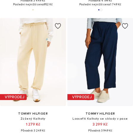
Původně: 3 449 Kč
Původně: 4 199 Kč
Poslední nejnižší cena:
952 Kč
Poslední nejnižší cena:
1 749 Kč
VÝPRODEJ
VÝPRODEJ
TOMMY HILFIGER
TOMMY HILFIGER
Zúžený Kalhoty
Loosefit Kalhoty se sklady v pase
1 279 Kč
3 299 Kč
Původně: 3 249 Kč
Původně: 3 949 Kč