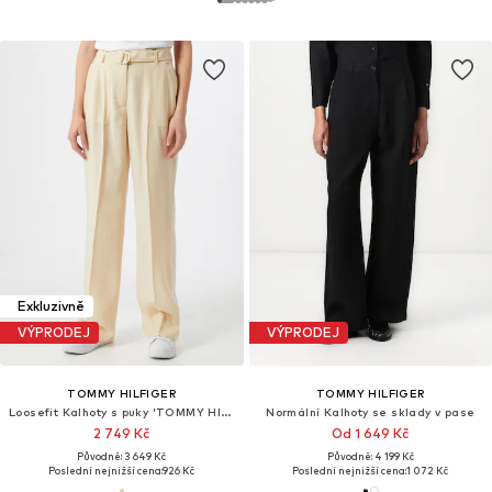
Exkluzivně
VÝPRODEJ
VÝPRODEJ
TOMMY HILFIGER
TOMMY HILFIGER
Loosefit Kalhoty s puky 'TOMMY HILFIGER X ABOUT YOU WL BELTED PANT'
Normální Kalhoty se sklady v pase
2 749 Kč
Od 1 649 Kč
Původně: 3 649 Kč
Původně: 4 199 Kč
Poslední nejnižší cena:
926 Kč
Poslední nejnižší cena:
1 072 Kč