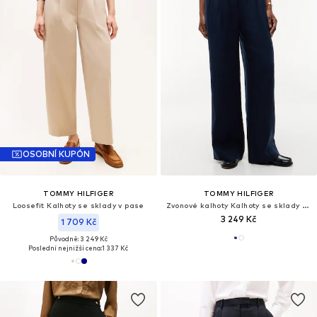
OSOBNÍ KUPÓN
TOMMY HILFIGER
TOMMY HILFIGER
Loosefit Kalhoty se sklady v pase
Zvonové kalhoty Kalhoty se sklady v pase 'Blend Tailored Wide Leg'
3 249 Kč
1 709 Kč
Původně: 3 249 Kč
Poslední nejnižší cena:
1 337 Kč