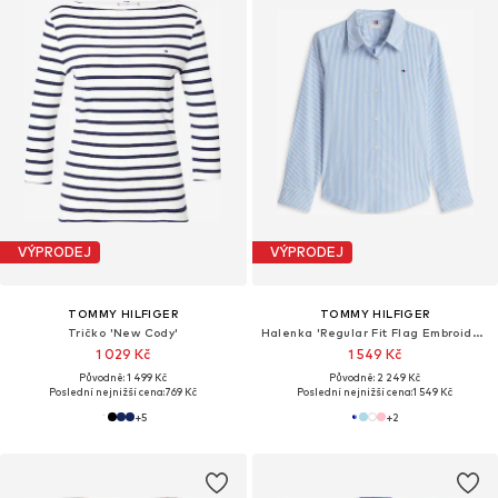
VÝPRODEJ
VÝPRODEJ
TOMMY HILFIGER
TOMMY HILFIGER
Tričko 'New Cody'
Halenka 'Regular Fit Flag Embroidery'
1 029 Kč
1 549 Kč
Původně: 1 499 Kč
Původně: 2 249 Kč
Poslední nejnižší cena:
769 Kč
Poslední nejnižší cena:
1 549 Kč
+
5
+
2