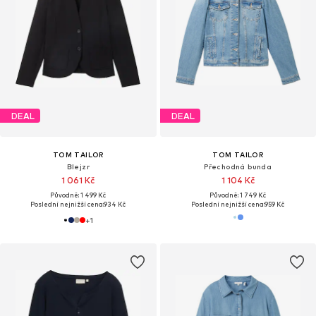
DEAL
DEAL
TOM TAILOR
TOM TAILOR
Blejzr
Přechodná bunda
1 061 Kč
1 104 Kč
Původně: 1 499 Kč
Původně: 1 749 Kč
Poslední nejnižší cena:
934 Kč
Poslední nejnižší cena:
959 Kč
+
1