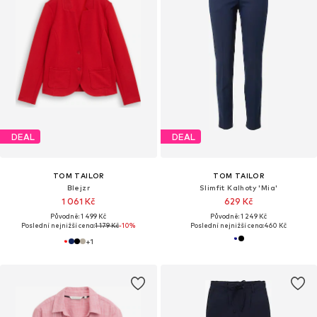
DEAL
DEAL
TOM TAILOR
TOM TAILOR
Blejzr
Slimfit Kalhoty 'Mia'
1 061 Kč
629 Kč
Původně: 1 499 Kč
Původně: 1 249 Kč
Poslední nejnižší cena:
1 179 Kč
-10%
Poslední nejnižší cena:
460 Kč
+
1