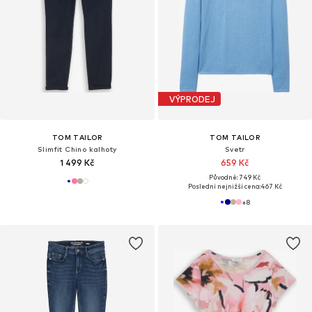
VÝPRODEJ
TOM TAILOR
TOM TAILOR
Slimfit Chino kalhoty
Svetr
1 499 Kč
659 Kč
Původně: 749 Kč
Poslední nejnižší cena:
467 Kč
+
8