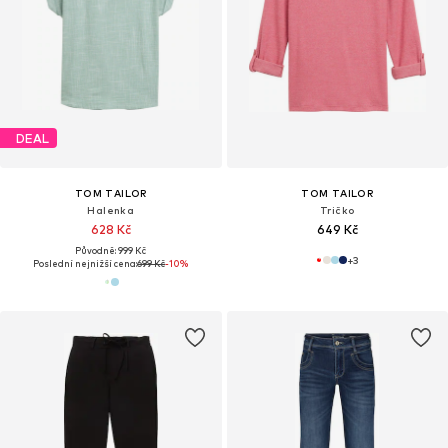
DEAL
TOM TAILOR
TOM TAILOR
Halenka
Tričko
628 Kč
649 Kč
Původně: 999 Kč
+
3
Poslední nejnižší cena:
699 Kč
-10%