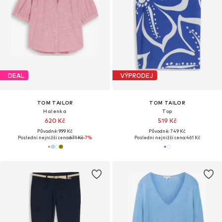
DEAL
VÝPRODEJ
TOM TAILOR
TOM TAILOR
Halenka
Top
620 Kč
519 Kč
Původně: 999 Kč
Původně: 749 Kč
Poslední nejnižší cena:
671 Kč
-7%
Poslední nejnižší cena:
461 Kč