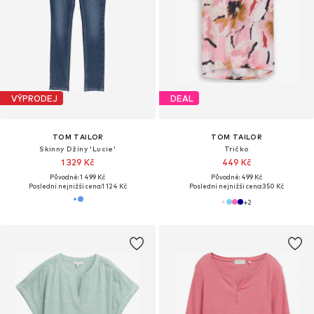
VÝPRODEJ
DEAL
TOM TAILOR
TOM TAILOR
Skinny Džíny 'Lucie'
Tričko
1 329 Kč
449 Kč
Původně: 1 499 Kč
Původně: 499 Kč
Poslední nejnižší cena:
1 124 Kč
Poslední nejnižší cena:
350 Kč
+
2