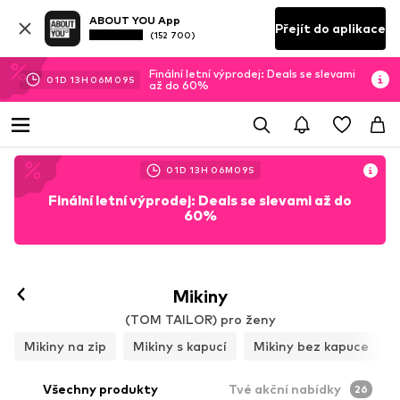
ABOUT YOU App
Přejít do aplikace
(152 700)
Finální letní výprodej: Deals se slevami
01
D
13
H
06
M
07
S
až do 60%
01
D
13
H
06
M
07
S
Finální letní výprodej: Deals se slevami až do
60%
Mikiny
(TOM TAILOR) pro ženy
Mikiny na zip
Mikiny s kapucí
Mikiny bez kapuce
Všechny produkty
Tvé akční nabídky
26