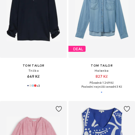
DEAL
TOM TAILOR
TOM TAILOR
Tričko
Halenka
649 Kč
827 Kč
Původně: 1 249 Kč
+
3
Poslední nejnižší cena:
643 Kč