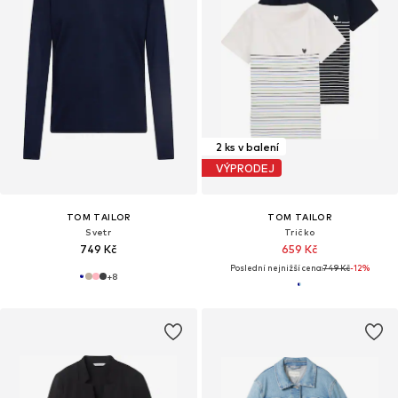
2 ks v balení
VÝPRODEJ
TOM TAILOR
TOM TAILOR
Svetr
Tričko
749 Kč
659 Kč
Poslední nejnižší cena:
749 Kč
-12%
+
8