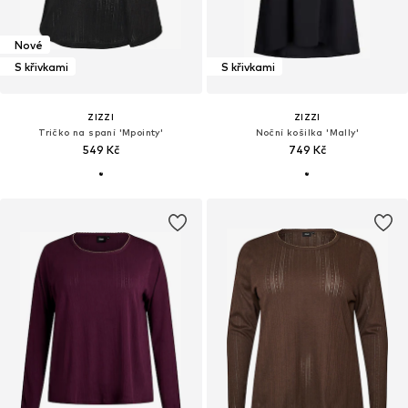
Nové
S křivkami
S křivkami
ZIZZI
ZIZZI
Tričko na spaní 'Mpointy'
Noční košilka 'Mally'
549 Kč
749 Kč