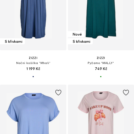
Nové
S křivkami
S křivkami
ZIZZI
ZIZZI
Noční košilka 'Mhali'
Pyžamo 'MALLY'
1 199 Kč
749 Kč