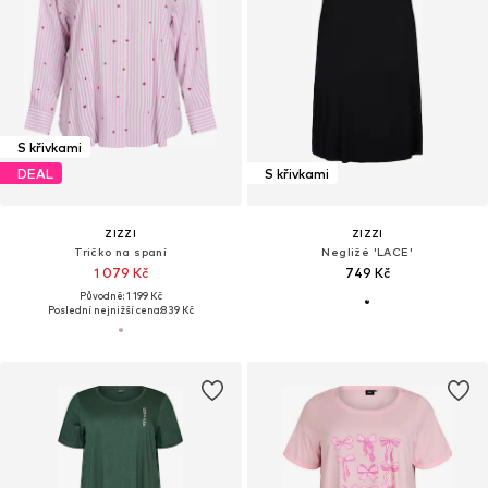
S křivkami
DEAL
S křivkami
ZIZZI
ZIZZI
Tričko na spaní
Negližé 'LACE'
1 079 Kč
749 Kč
Původně: 1 199 Kč
Poslední nejnižší cena:
839 Kč