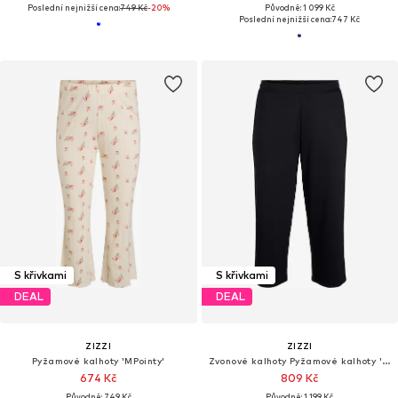
Poslední nejnižší cena:
749 Kč
-20%
Původně: 1 099 Kč
Poslední nejnižší cena:
747 Kč
S křivkami
S křivkami
DEAL
DEAL
ZIZZI
ZIZZI
Pyžamové kalhoty 'MPointy'
Zvonové kalhoty Pyžamové kalhoty 'Malisa'
674 Kč
809 Kč
Původně: 749 Kč
Původně: 1 199 Kč