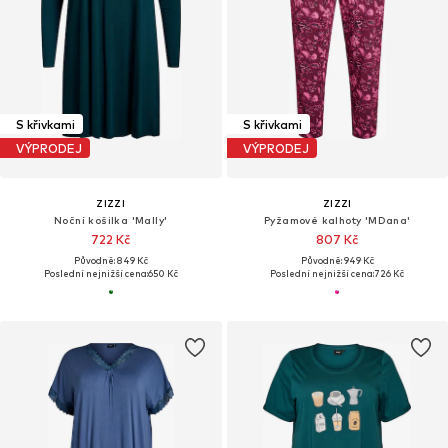
S křivkami
S křivkami
VÝPRODEJ
VÝPRODEJ
ZIZZI
ZIZZI
Noční košilka 'Mally'
Pyžamové kalhoty 'MDana'
722 Kč
807 Kč
Původně: 849 Kč
Původně: 949 Kč
Poslední nejnižší cena:
650 Kč
Poslední nejnižší cena:
726 Kč