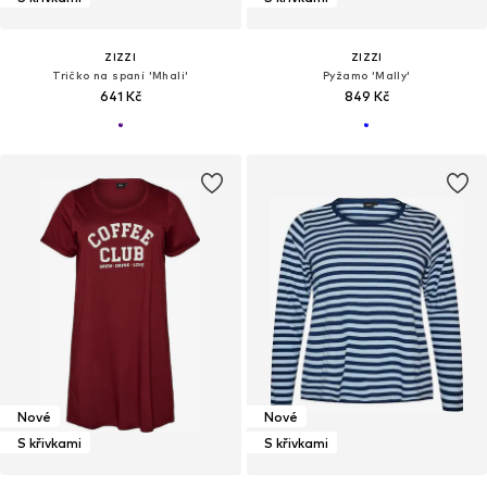
ZIZZI
ZIZZI
Tričko na spaní 'Mhali'
Pyžamo 'Mally'
641 Kč
849 Kč
Nové
Nové
S křivkami
S křivkami