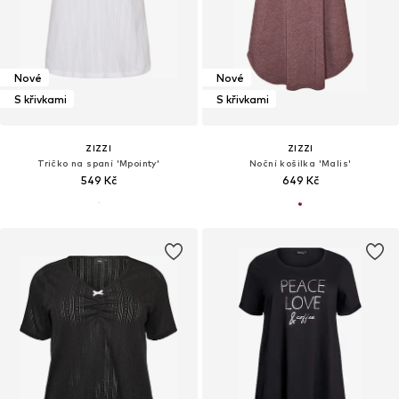
Nové
Nové
S křivkami
S křivkami
ZIZZI
ZIZZI
Tričko na spaní 'Mpointy'
Noční košilka 'Malis'
549 Kč
649 Kč