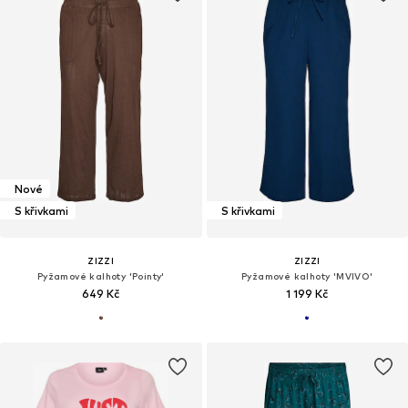
Nové
S křivkami
S křivkami
ZIZZI
ZIZZI
Pyžamové kalhoty 'Pointy'
Pyžamové kalhoty 'MVIVO'
649 Kč
1 199 Kč