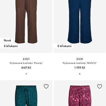
Nové
S křivkami
S křivkami
ZIZZI
ZIZZI
Pyžamové kalhoty 'Pointy'
Pyžamové kalhoty 'MVIVO'
649 Kč
1 199 Kč