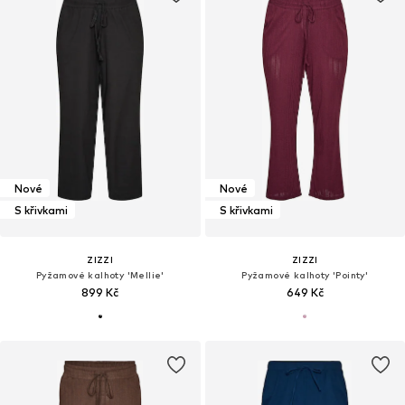
Nové
Nové
S křivkami
S křivkami
ZIZZI
ZIZZI
Pyžamové kalhoty 'Mellie'
Pyžamové kalhoty 'Pointy'
899 Kč
649 Kč