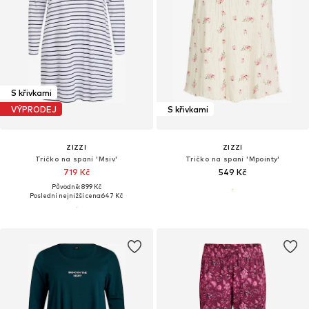
S křivkami
VÝPRODEJ
S křivkami
ZIZZI
ZIZZI
Tričko na spaní 'Msiv'
Tričko na spaní 'Mpointy'
719 Kč
549 Kč
Původně: 899 Kč
Poslední nejnižší cena:
647 Kč