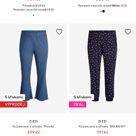
Původně: 849 Kč
Poslední nejnižší cena:
1 199 Kč
-50%
Poslední nejnižší cena:
649 Kč
S křivkami
S křivkami
VÝPRODEJ
DEAL
ZIZZI
ZIZZI
Pyžamové kalhoty 'Pointy'
Pyžamové kalhoty 'MHANNY'
599 Kč
791 Kč