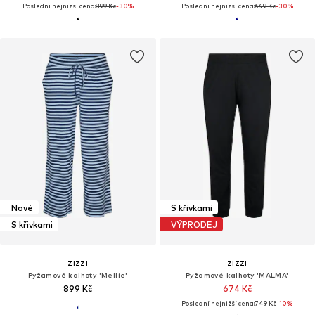
Poslední nejnižší cena:
899 Kč
-30%
Poslední nejnižší cena:
649 Kč
-30%
Nové
S křivkami
S křivkami
VÝPRODEJ
ZIZZI
ZIZZI
Pyžamové kalhoty 'Mellie'
Pyžamové kalhoty 'MALMA'
899 Kč
674 Kč
Poslední nejnižší cena:
749 Kč
-10%