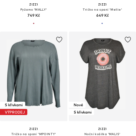
ZIZZI
ZIZZI
Pyžamo 'MALLY'
Tričko na spaní 'Mellie'
749 Kč
649 Kč
S křivkami
Nové
VÝPRODEJ
S křivkami
ZIZZI
ZIZZI
Tričko na spaní 'MPOINTY'
Noční košilka 'MALIS'