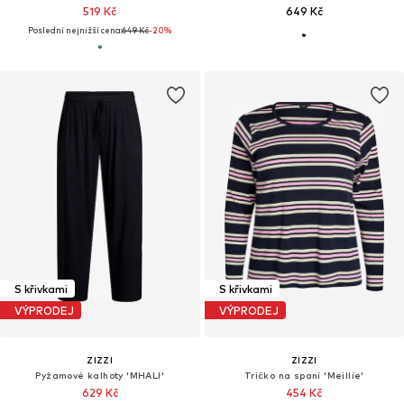
519 Kč
649 Kč
Poslední nejnižší cena:
649 Kč
-20%
S křivkami
S křivkami
VÝPRODEJ
VÝPRODEJ
ZIZZI
ZIZZI
Pyžamové kalhoty 'MHALI'
Tričko na spaní 'Meillie'
629 Kč
454 Kč