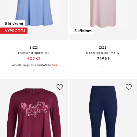
S křivkami
VÝPRODEJ
S křivkami
ZIZZI
ZIZZI
Tričko na spaní 'Ali'
Noční košilka 'Mally'
509 Kč
749 Kč
Poslední nejnižší cena:
599 Kč
-15%