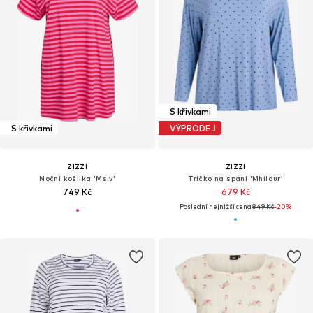
S křivkami
S křivkami
VÝPRODEJ
ZIZZI
ZIZZI
Noční košilka 'Msiv'
Tričko na spaní 'Mhildur'
749 Kč
679 Kč
Poslední nejnižší cena:
849 Kč
-20%