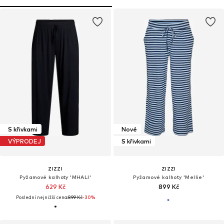
S křivkami
Nové
VÝPRODEJ
S křivkami
ZIZZI
ZIZZI
Pyžamové kalhoty 'MHALI'
Pyžamové kalhoty 'Mellie'
629 Kč
899 Kč
Poslední nejnižší cena:
899 Kč
-30%