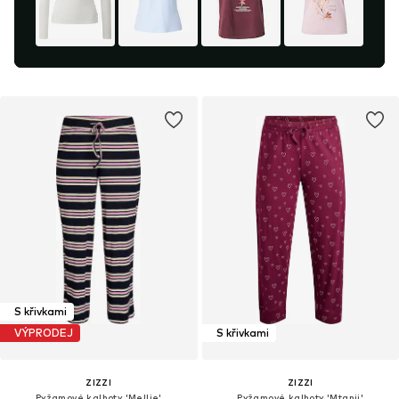
S křivkami
VÝPRODEJ
S křivkami
ZIZZI
ZIZZI
Pyžamové kalhoty 'Mellie'
Pyžamové kalhoty 'Mtanji'