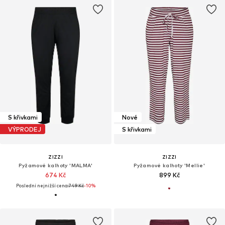
S křivkami
Nové
VÝPRODEJ
S křivkami
ZIZZI
ZIZZI
Pyžamové kalhoty 'MALMA'
Pyžamové kalhoty 'Mellie'
674 Kč
899 Kč
Poslední nejnižší cena:
749 Kč
-10%