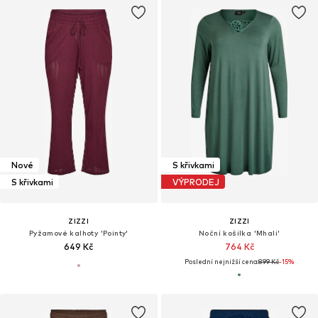
Nové
S křivkami
S křivkami
VÝPRODEJ
ZIZZI
ZIZZI
Pyžamové kalhoty 'Pointy'
Noční košilka 'Mhali'
649 Kč
764 Kč
Poslední nejnižší cena:
899 Kč
-15%