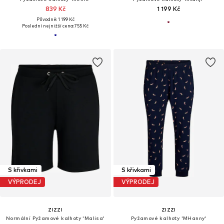
839 Kč
1 199 Kč
Původně: 1 199 Kč
Poslední nejnižší cena:
755 Kč
S křivkami
S křivkami
VÝPRODEJ
VÝPRODEJ
ZIZZI
ZIZZI
Normální Pyžamové kalhoty 'Malisa'
Pyžamové kalhoty 'MHanny'