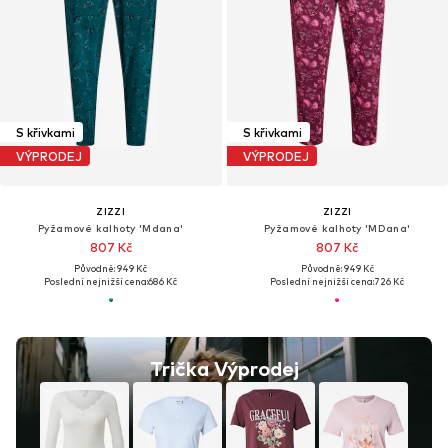
S křivkami
S křivkami
VÝPRODEJ
VÝPRODEJ
ZIZZI
ZIZZI
Pyžamové kalhoty 'Mdana'
Pyžamové kalhoty 'MDana'
807 Kč
807 Kč
Původně: 949 Kč
Původně: 949 Kč
Poslední nejnižší cena:
686 Kč
Poslední nejnižší cena:
726 Kč
Trička Výprodej