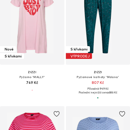
Nové
S křivkami
S křivkami
VÝPRODEJ
ZIZZI
ZIZZI
Pyžamo 'MALLY'
Pyžamové kalhoty 'Mdana'
749 Kč
807 Kč
Původně: 949 Kč
Poslední nejnižší cena:
686 Kč