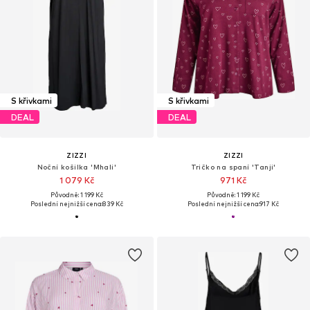
S křivkami
S křivkami
DEAL
DEAL
ZIZZI
ZIZZI
Noční košilka 'Mhali'
Tričko na spaní 'Tanji'
1 079 Kč
971 Kč
Původně: 1 199 Kč
Původně: 1 199 Kč
Poslední nejnižší cena:
839 Kč
Poslední nejnižší cena:
917 Kč