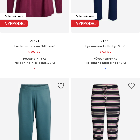
S křivkami
S křivkami
VÝPRODEJ
VÝPRODEJ
ZIZZI
ZIZZI
Tričko na spaní 'MDana'
Pyžamové kalhoty 'Mliv'
599 Kč
764 Kč
Původně: 749 Kč
Původně: 849 Kč
Poslední nejnižší cena:
539 Kč
Poslední nejnižší cena:
649 Kč