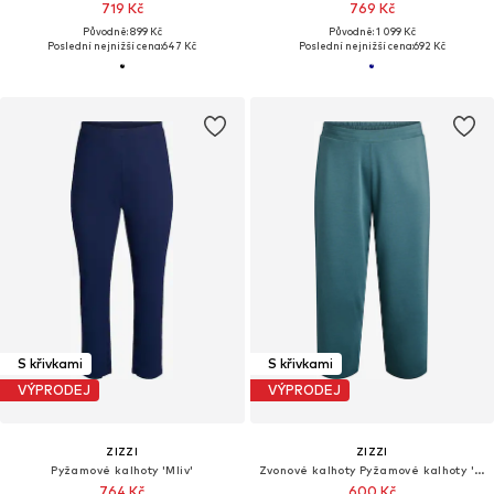
719 Kč
769 Kč
Původně: 899 Kč
Původně: 1 099 Kč
Poslední nejnižší cena:
647 Kč
Poslední nejnižší cena:
692 Kč
S křivkami
S křivkami
VÝPRODEJ
VÝPRODEJ
ZIZZI
ZIZZI
Pyžamové kalhoty 'Mliv'
Zvonové kalhoty Pyžamové kalhoty 'MALISA'
764 Kč
600 Kč