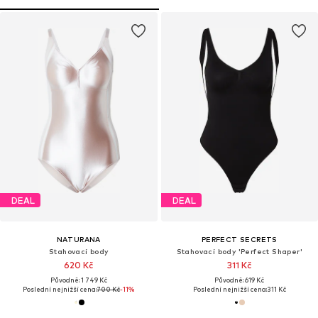
DEAL
DEAL
NATURANA
PERFECT SECRETS
Stahovací body
Stahovací body 'Perfect Shaper'
620 Kč
311 Kč
Původně: 1 749 Kč
Původně: 619 Kč
Poslední nejnižší cena:
700 Kč
-11%
Poslední nejnižší cena:
311 Kč