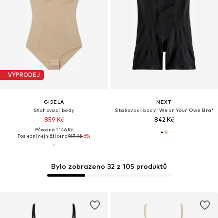
VÝPRODEJ
GISELA
NEXT
Stahovací body
Stahovací body 'Wear Your Own Bra'
859 Kč
842 Kč
Původně: 1 146 Kč
Poslední nejnižší cena:
917 Kč
-6%
Bylo zobrazeno 32 z 105 produktů