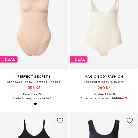
DEAL
DEAL
PERFECT SECRETS
MAGIC BODYFASHION
Stahovací body 'Perfect Shaper'
Stahovací body 'DREAM'
356 Kč
960 Kč
Původně: 699 Kč
Původně: 1 449 Kč
Poslední nejnižší cena:
347 Kč
Poslední nejnižší cena:
1 019 Kč
-5%