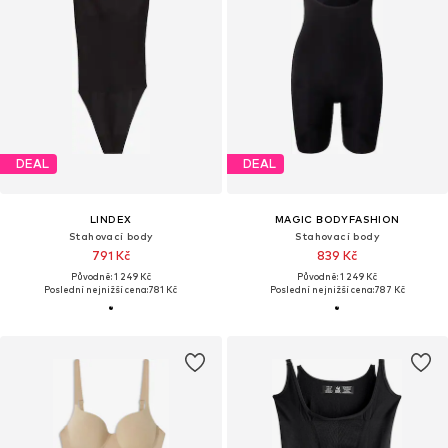
DEAL
DEAL
LINDEX
MAGIC BODYFASHION
Stahovací body
Stahovací body
791 Kč
839 Kč
Původně: 1 249 Kč
Původně: 1 249 Kč
Poslední nejnižší cena:
781 Kč
Poslední nejnižší cena:
787 Kč