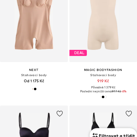
DEAL
NEXT
MAGIC BODYFASHION
Stahovací body
Stahovací body
Od 1 175 Kč
919 Kč
Původně: 1 379 Kč
Poslední nejnižší cena:
977 Kč
-6%
Filtrovat a třídit