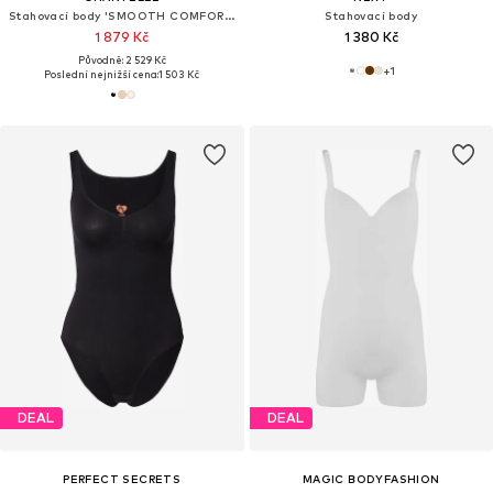
Stahovací body 'SMOOTH COMFORT'
Stahovací body
1 879 Kč
1 380 Kč
Původně: 2 529 Kč
+
1
Poslední nejnižší cena:
1 503 Kč
DEAL
DEAL
PERFECT SECRETS
MAGIC BODYFASHION