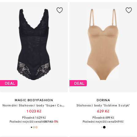
DEAL
DEAL
MAGIC BODYFASHION
DORINA
Normální Stahovací body 'Super Control'
Stahovací body 'Sublime Sculpt'
1 023 Kč
629 Kč
Původně: 1 629 Kč
Původně: 699 Kč
Poslední nejnižší cena:
1 087 Kč
-5%
Poslední nejnižší cena:
549 Kč