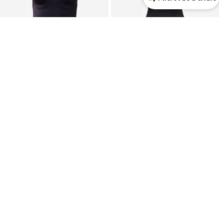
VÝPRODEJ
DEAL
DORINA
SPANX
Stahovací body 'Sublime Sculpt'
Stahovací body
409 Kč
Od 1 997 Kč
Původně: 699 Kč
Původně: 3 949 Kč
Poslední nejnižší cena:
431 Kč
-5%
Poslední nejnižší cena:
2 062 Kč
-3%