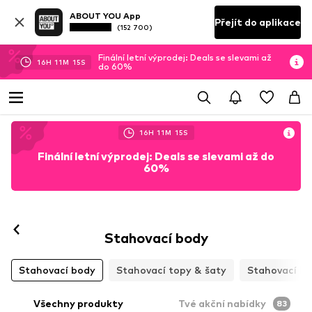
ABOUT YOU App
Přejít do aplikace
(152 700)
Finální letní výprodej: Deals se slevami až
16
H
11
M
13
S
do 60%
16
H
11
M
13
S
Finální letní výprodej: Deals se slevami až do
60%
Stahovací body
Stahovací body
Stahovací topy & šaty
Stahovací ka
Všechny produkty
Tvé akční nabídky
83