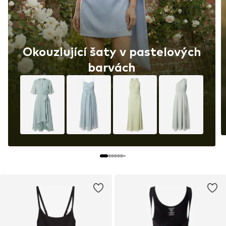
Okouzlující šaty v pastelových
barvách