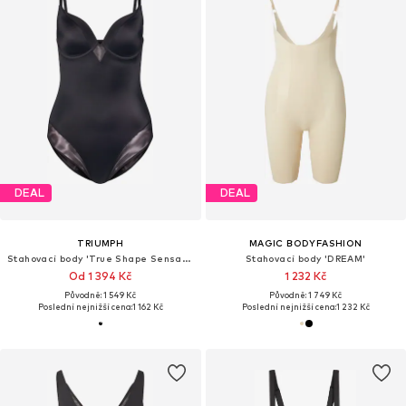
DEAL
DEAL
TRIUMPH
MAGIC BODYFASHION
Stahovací body 'True Shape Sensation'
Stahovací body 'DREAM'
Od 1 394 Kč
1 232 Kč
Původně: 1 549 Kč
Původně: 1 749 Kč
Poslední nejnižší cena:
1 162 Kč
Poslední nejnižší cena:
1 232 Kč