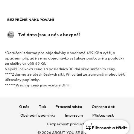
Blejzry
Overaly
Móda pro plnoštíhlé
Těhotenská móda
BEZPEČNÉ NAKUPOVANÍ
Příležitosti
Exkluzivně
Upcyklace
 Tvá data jsou u nás v bezpečí
BOTY
*Doručení zdarma pro objednávky v hodnotě 499 Kč a vyšší, v
Nové
Oblíbené
opačném případě se na objednávku vztahuje poštovné a poplatky
za služby ve výši 49 Kč.
Tenisky
Kotníkové & chelsea boty
Nejnižší celková cena za posledních 30 dní před snížením ceny.
Lodičky & boty na podpatku
Kozačky
****Zdarma ze všech českých sítí. Při volání ze zahraničí mohou být
účtovány poplatky.
Sandály
Polobotky
******Všechny ceny jsou včetně DPH.
Sportovní boty
Baleríny
Pantofle
Domácí obuv
O nás
Tisk
Pracovní místa
Ochrana dat
Exkluzivně
Obchodní podmínky
Impresum
Přístupnost
SPORT
Bezpečnost produktů
1
Filtrovat a třídit
© 2026 ABOUT YOU SE & Co. KG
Sportovní oblečení
Druhy sportů