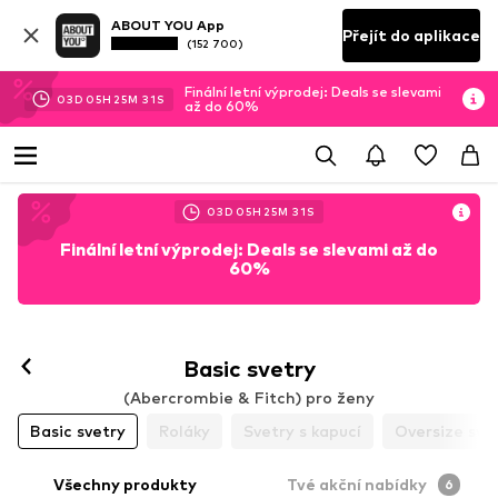
ABOUT YOU App
Přejít do aplikace
(152 700)
Finální letní výprodej: Deals se slevami
03
D
05
H
25
M
30
S
až do 60%
03
D
05
H
25
M
30
S
Finální letní výprodej: Deals se slevami až do
60%
Basic svetry
(Abercrombie & Fitch) pro ženy
Basic svetry
Roláky
Svetry s kapucí
Oversize sve
Všechny produkty
Tvé akční nabídky
6