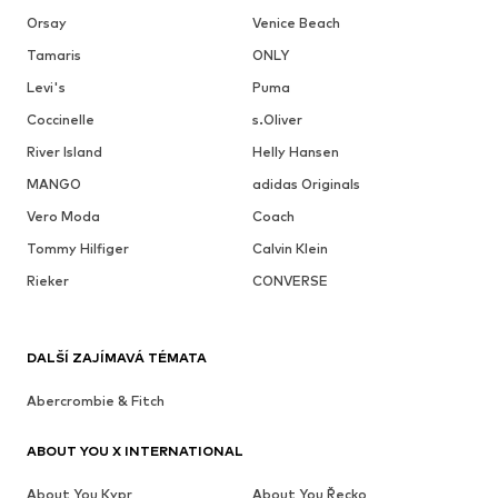
Orsay
Venice Beach
Tamaris
ONLY
Levi's
Puma
Coccinelle
s.Oliver
River Island
Helly Hansen
MANGO
adidas Originals
Vero Moda
Coach
Tommy Hilfiger
Calvin Klein
Rieker
CONVERSE
DALŠÍ ZAJÍMAVÁ TÉMATA
Abercrombie & Fitch
ABOUT YOU X INTERNATIONAL
About You Kypr
About You Řecko