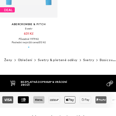
DEAL
ABERCROMBIE & FITCH
Svetr
631 Kč
Původně: 1 979 Kč
Poslední nejnižší cena:
513 Kč
Ženy
Oblečení
Svetry & pletené oděvy
Svetry
Basic svetry
MOŽNOST VR
DOBÍRKA
DNŮ