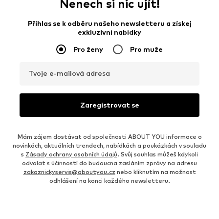
Nenech si nic ujít!
Přihlas se k odběru našeho newsletteru a získej
exkluzivní nabídky
Pro ženy
Pro muže
Tvoje e-mailová adresa
Zaregistrovat se
Mám zájem dostávat od společnosti ABOUT YOU informace o
novinkách, aktuálních trendech, nabídkách a poukázkách v souladu
s
Zásady ochrany osobních údajů
. Svůj souhlas můžeš kdykoli
odvolat s účinností do budoucna zasláním zprávy na adresu
zakaznickyservis@aboutyou.cz
nebo kliknutím na možnost
odhlášení na konci každého newsletteru.