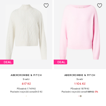
DEAL
DEAL
ABERCROMBIE & FITCH
ABERCROMBIE & FITCH
Svetr
Svetr
617 Kč
1 104 Kč
Původně: 1 749 Kč
Původně: 1 879 Kč
Poslední nejnižší cena:
540 Kč
Poslední nejnižší cena:
1 169 Kč
-5%