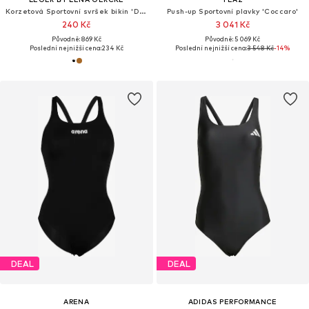
Korzetová Sportovní svršek bikin 'Deike'
Push-up Sportovní plavky 'Coccaro'
240 Kč
3 041 Kč
Původně: 869 Kč
Původně: 5 069 Kč
Poslední nejnižší cena:
234 Kč
Poslední nejnižší cena:
3 548 Kč
-14%
DEAL
DEAL
ARENA
ADIDAS PERFORMANCE