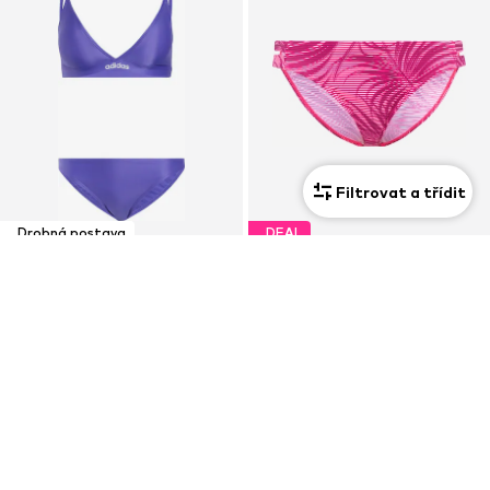
Filtrovat a třídit
Drobná postava
DEAL
ADIDAS SPORTSWEAR
LASCANA ACTIVE
Trojúhelníková Sportovní bikiny 'Ess'
Sportovní spodek bikin
1 100 Kč
600 Kč
Původně: 750 Kč
Poslední nejnižší cena:
525 Kč