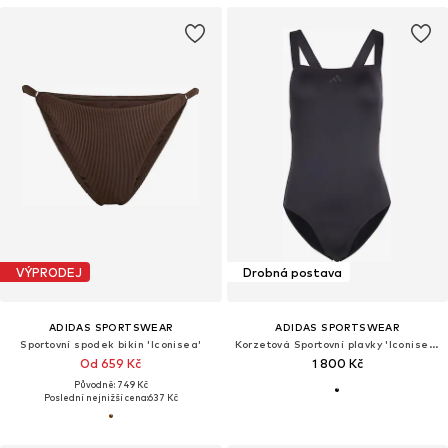
VÝPRODEJ
Drobná postava
ADIDAS SPORTSWEAR
ADIDAS SPORTSWEAR
Sportovní spodek bikin 'Iconisea'
Korzetová Sportovní plavky 'Iconisea Premium'
Od 659 Kč
1 800 Kč
Původně: 749 Kč
Poslední nejnižší cena:
637 Kč