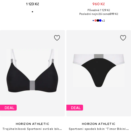
1 123 Kč
960 Kč
Původně: 1 129 Kč
Poslední nejnižší cena:
899 Kč
+
2
DEAL
DEAL
HORIZON ATHLETIC
HORIZON ATHLETIC
Trojúhelníková Sportovní svršek bikin 'Timor Bikini Top Luna'
Sportovní spodek bikin 'Timor Bikini Bottom Luna'