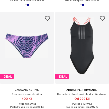
Poslední nejnižší cena:
4 142 Kč
Poslední nejnižší cena:
3 925 Kč
DEAL
DEAL
LASCANA ACTIVE
ADIDAS PERFORMANCE
Sportovní spodek bikin
Korzetová Sportovní plavky 'Ripstream'
400 Kč
Od 999 Kč
Původně: 500 Kč
Původně: 1 249 Kč
Poslední nejnižší cena:
400 Kč
Poslední nejnižší cena:
989 Kč