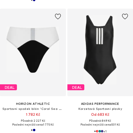
DEAL
DEAL
HORIZON ATHLETIC
ADIDAS PERFORMANCE
Sportovní spodek bikin 'Coral Sea Bikini Bottom Luna'
Korzetová Sportovní plavky
1 782 Kč
Od 683 Kč
Původně: 2 227 Kč
Původně: 849 Kč
Poslední nejnižší cena:
1 775 Kč
Poslední nejnižší cena:
501 Kč
+
1