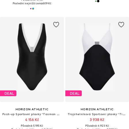
Poslední nejnižší cena:
609 Kč
DEAL
DEAL
HORIZON ATHLETIC
HORIZON ATHLETIC
Push-up Sportovní plavky 'Tasman One Piece Luna'
Trojúhelníková Sportovní plavky 'Timor One Piece Luna'
4 156 Kč
3 938 Kč
Původně: 5 195 Kč
Původně: 4 923 Kč