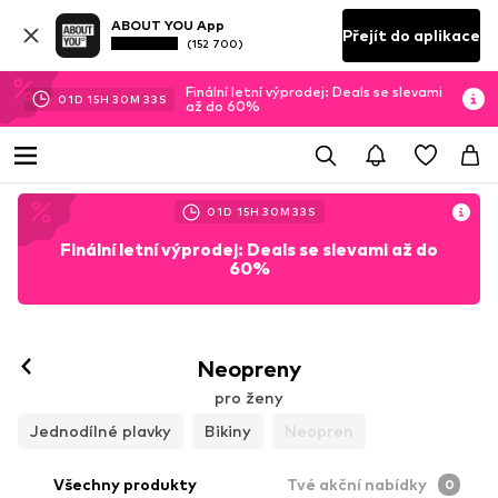
ABOUT YOU App
Přejít do aplikace
(152 700)
Finální letní výprodej: Deals se slevami
01
D
15
H
30
M
32
S
až do 60%
01
D
15
H
30
M
32
S
Finální letní výprodej: Deals se slevami až do
60%
Neopreny
pro ženy
Jednodílné plavky
Bikiny
Neopren
Všechny produkty
Tvé akční nabídky
0