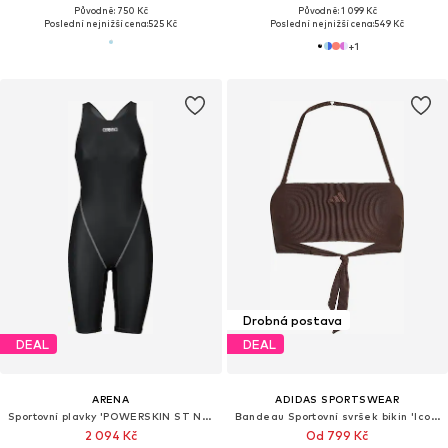
Původně: 750 Kč
Původně: 1 099 Kč
Poslední nejnižší cena:
525 Kč
Poslední nejnižší cena:
549 Kč
+
1
Drobná postava
DEAL
DEAL
ARENA
ADIDAS SPORTSWEAR
Sportovní plavky 'POWERSKIN ST NEXT OB'
Bandeau Sportovní svršek bikin 'Iconisea'
2 094 Kč
Od 799 Kč