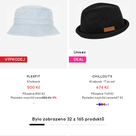
Unisex
VÝPRODEJ
DEAL
FLEXFIT
CHILLOUTS
Klobouk
Klobouk 'Tocoa'
500 Kč
674 Kč
Původně: 850 Kč
Původně: 749 Kč
Poslední nejnižší cena:
550 Kč
-9%
Poslední nejnižší cena:
467 Kč
+
1
Bylo zobrazeno 32 z 165 produktů