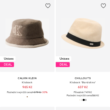
Unisex
Unisex
DEAL
DEAL
CALVIN KLEIN
CHILLOUTS
Klobouk
Klobouk 'Bardolino'
965 Kč
637 Kč
Poslední nejnižší cena:
1 379 Kč
-30%
Původně: 749 Kč
Poslední nejnižší cena:
566 Kč