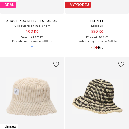
DEAL
VÝPRODEJ
ABOUT YOU REBIRTH STUDIOS
FLEXFIT
Klobouk 'Denim Fisher'
Klobouk
400 Kč
550 Kč
Původně: 1 379 Kč
Původně: 700 Kč
Poslední nejnižší cena:
400 Kč
Poslední nejnižší cena:
450 Kč
+
7
Unisex