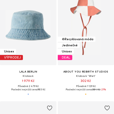
♻️
Recyklovaná móda
Jedinečné
Unisex
Unisex
VÝPRODEJ
DEAL
LALA BERLIN
ABOUT YOU REBIRTH STUDIOS
Klobouk
Klobouk 'Wet'
1 979 Kč
302 Kč
Původně: 2 479 Kč
Původně: 1 129 Kč
Poslední nejnižší cena:
983 Kč
Poslední nejnižší cena:
384 Kč
-21%