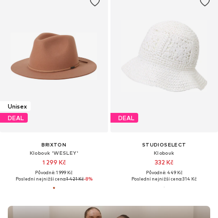
Unisex
DEAL
DEAL
BRIXTON
STUDIOSELECT
Klobouk 'WESLEY'
Klobouk
1 299 Kč
332 Kč
Původně: 1 999 Kč
Původně: 449 Kč
Poslední nejnižší cena:
1 421 Kč
-8%
Poslední nejnižší cena:
314 Kč