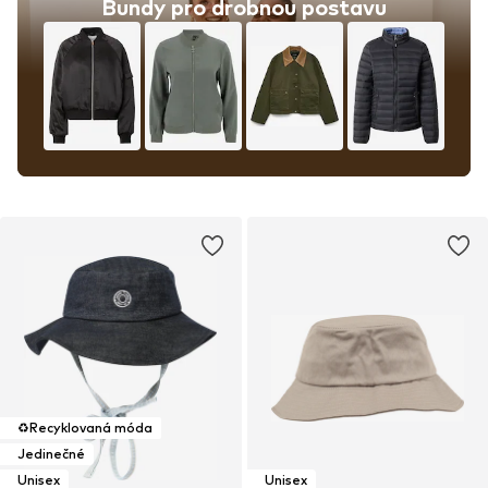
Bundy pro drobnou postavu
♻️
Recyklovaná móda
Jedinečné
Unisex
Unisex