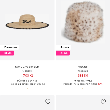
Prémium
Unisex
DEAL
DEAL
KARL LAGERFELD
PIECES
Klobouk
Klobouk
1 703 Kč
383 Kč
Původně: 3 549 Kč
Původně: 749 Kč
Poslední nejnižší cena:
1 703 Kč
Poslední nejnižší cena:
442 Kč
-13%