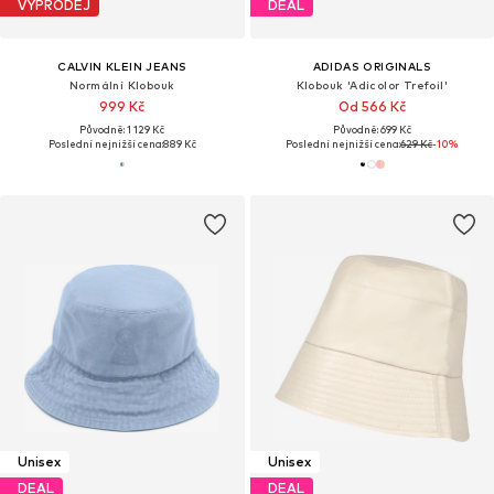
VÝPRODEJ
DEAL
CALVIN KLEIN JEANS
ADIDAS ORIGINALS
Normální Klobouk
Klobouk 'Adicolor Trefoil'
999 Kč
Od 566 Kč
Původně: 1 129 Kč
Původně: 699 Kč
Poslední nejnižší cena:
889 Kč
Poslední nejnižší cena:
629 Kč
-10%
Unisex
Unisex
DEAL
DEAL