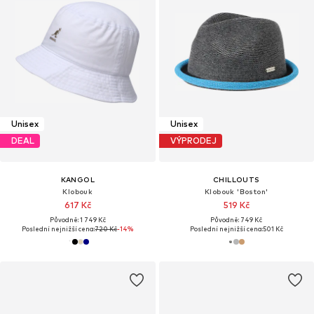
Unisex
Unisex
DEAL
VÝPRODEJ
KANGOL
CHILLOUTS
Klobouk
Klobouk 'Boston'
617 Kč
519 Kč
Původně: 1 749 Kč
Původně: 749 Kč
Poslední nejnižší cena:
720 Kč
-14%
Poslední nejnižší cena:
501 Kč