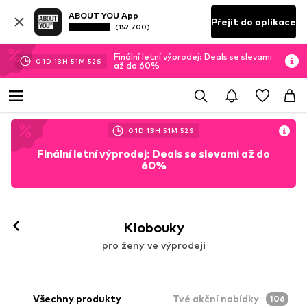
ABOUT YOU App
Přejít do aplikace
(152 700)
Finální letní výprodej: Deals se slevami
01
D
13
H
51
M
50
S
až do 60%
01
D
13
H
51
M
50
S
Finální letní výprodej: Deals se slevami až do
60%
Klobouky
pro ženy ve výprodeji
Všechny produkty
Tvé akční nabídky
106