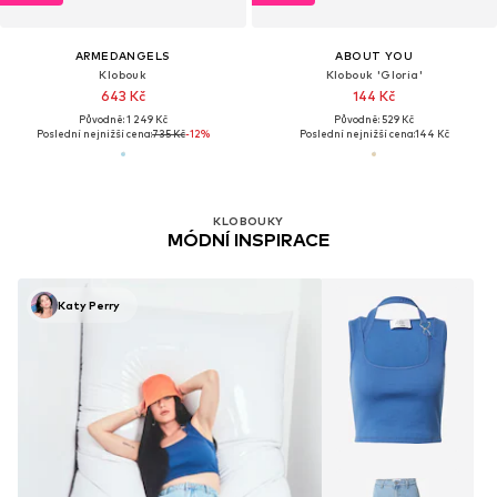
ARMEDANGELS
ABOUT YOU
Klobouk
Klobouk 'Gloria'
643 Kč
144 Kč
Původně: 1 249 Kč
Původně: 529 Kč
Poslední nejnižší cena:
735 Kč
-12%
Poslední nejnižší cena:
144 Kč
KLOBOUKY
MÓDNÍ INSPIRACE
Katy Perry