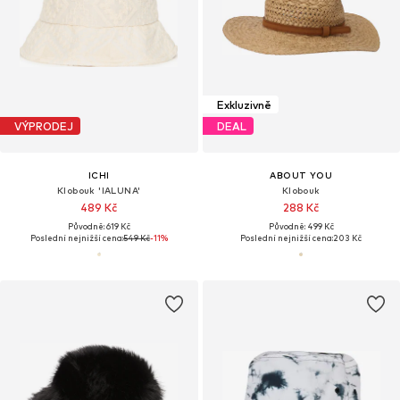
Exkluzivně
VÝPRODEJ
DEAL
ICHI
ABOUT YOU
Klobouk 'IALUNA'
Klobouk
489 Kč
288 Kč
Původně: 619 Kč
Původně: 499 Kč
Poslední nejnižší cena:
549 Kč
-11%
Poslední nejnižší cena:
203 Kč