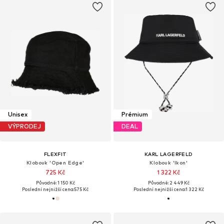
Unisex
Prémium
VÝPRODEJ
DEAL
FLEXFIT
KARL LAGERFELD
Klobouk 'Open Edge'
Klobouk 'Ikon'
725 Kč
1 322 Kč
Původně: 1 150 Kč
Původně: 2 449 Kč
Poslední nejnižší cena:
575 Kč
Poslední nejnižší cena:
1 322 Kč