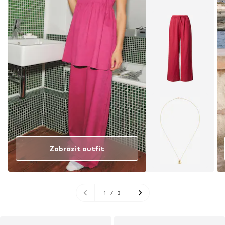
Zobrazit outfit
1
/
3