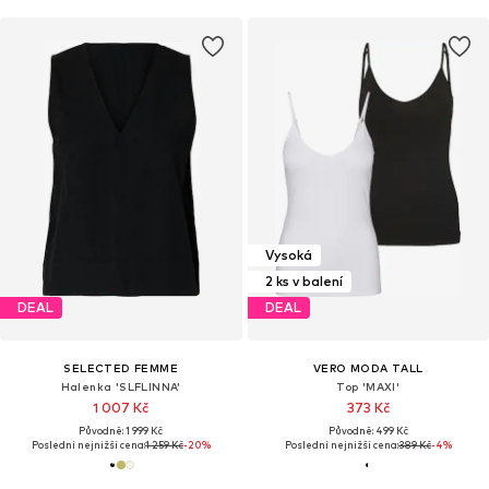
Vysoká
2 ks v balení
DEAL
DEAL
SELECTED FEMME
VERO MODA TALL
Halenka 'SLFLINNA'
Top 'MAXI'
1 007 Kč
373 Kč
Původně: 1 999 Kč
Původně: 499 Kč
Poslední nejnižší cena:
1 259 Kč
-20%
Poslední nejnižší cena:
389 Kč
-4%