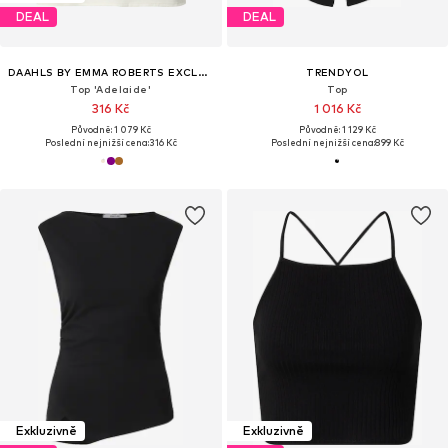
DEAL
DEAL
DAAHLS BY EMMA ROBERTS EXCLUSIVELY FOR ABOUT YOU
TRENDYOL
Top 'Adelaide'
Top
316 Kč
1 016 Kč
Původně: 1 079 Kč
Původně: 1 129 Kč
Poslední nejnižší cena:
316 Kč
Poslední nejnižší cena:
899 Kč
Exkluzivně
Exkluzivně