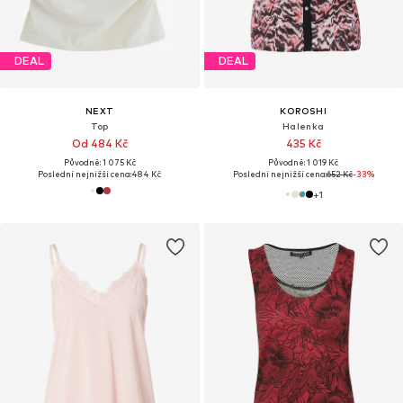
DEAL
DEAL
NEXT
KOROSHI
Top
Halenka
Od 484 Kč
435 Kč
Původně: 1 075 Kč
Původně: 1 019 Kč
Poslední nejnižší cena:
484 Kč
Poslední nejnižší cena:
652 Kč
-33%
+
1