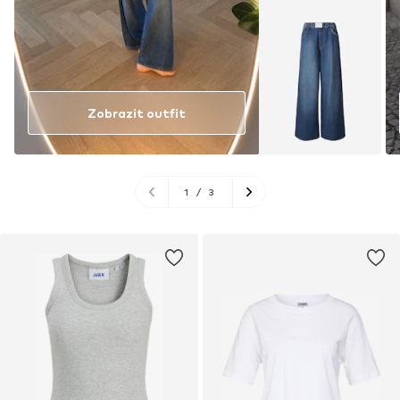
Zobrazit outfit
1
/
3