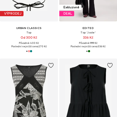
Exkluzivně
VÝPRODEJ
DEAL
URBAN CLASSICS
EDITED
Top
Top 'Jade'
Od 300 Kč
336 Kč
Původně: 400 Kč
Původně: 999 Kč
Poslední nejnižší cena:
270 Kč
Poslední nejnižší cena:
336 Kč