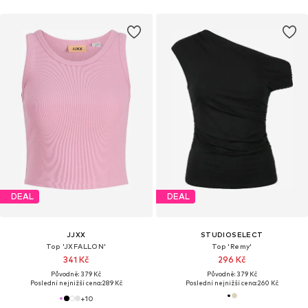
DEAL
DEAL
JJXX
STUDIOSELECT
Top 'JXFALLON'
Top 'Remy'
341 Kč
296 Kč
Původně: 379 Kč
Původně: 379 Kč
Poslední nejnižší cena:
289 Kč
Poslední nejnižší cena:
260 Kč
+
10