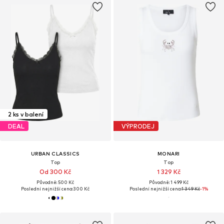
2 ks v balení
DEAL
VÝPRODEJ
URBAN CLASSICS
MONARI
Top
Top
Od 300 Kč
1 329 Kč
Původně: 500 Kč
Původně: 1 499 Kč
Poslední nejnižší cena:
300 Kč
Poslední nejnižší cena:
1 349 Kč
-1%