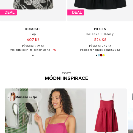
DEAL
DEAL
KOROSHI
PIECES
Top
Halenka 'PCJolly'
407 Kč
524 Kč
Původně: 829 Kč
Původně: 749 Kč
Poslední nejnižší cena:
458 Kč
-11%
Poslední nejnižší cena:
524 Kč
TOPY
MÓDNÍ INSPIRACE
Marlene Lütje