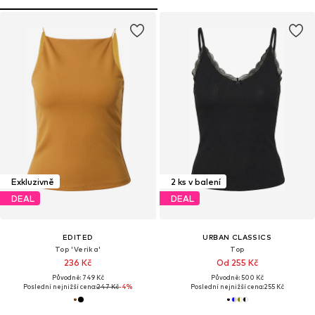
Exkluzivně
2 ks v balení
DEAL
DEAL
EDITED
URBAN CLASSICS
Top 'Verika'
Top
236 Kč
Od 255 Kč
Původně: 749 Kč
Původně: 500 Kč
Poslední nejnižší cena:
247 Kč
-4%
Poslední nejnižší cena:
255 Kč