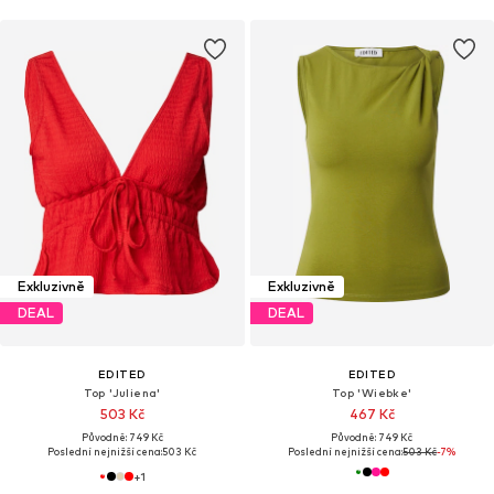
Exkluzivně
Exkluzivně
DEAL
DEAL
EDITED
EDITED
Top 'Juliena'
Top 'Wiebke'
503 Kč
467 Kč
Původně: 749 Kč
Původně: 749 Kč
Poslední nejnižší cena:
503 Kč
Poslední nejnižší cena:
503 Kč
-7%
+
1