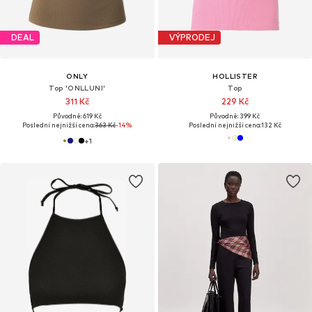
DEAL
VÝPRODEJ
ONLY
HOLLISTER
Top 'ONLLUNI'
Top
311 Kč
229 Kč
Původně: 619 Kč
Původně: 399 Kč
Poslední nejnižší cena:
363 Kč
-14%
Poslední nejnižší cena:
132 Kč
+
1