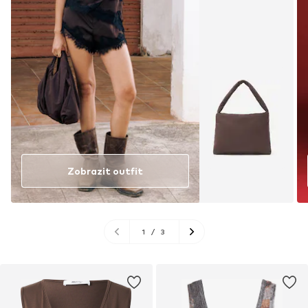
Zobrazit outfit
1
/
3