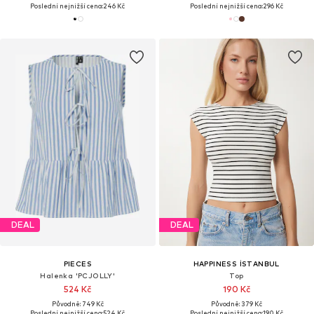
Poslední nejnižší cena:
246 Kč
Poslední nejnižší cena:
296 Kč
DEAL
DEAL
PIECES
HAPPINESS İSTANBUL
Halenka 'PCJOLLY'
Top
524 Kč
190 Kč
Původně: 749 Kč
Původně: 379 Kč
Poslední nejnižší cena:
524 Kč
Poslední nejnižší cena:
190 Kč