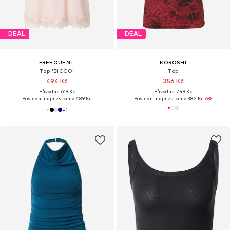
DEAL
DEAL
FREEQUENT
KOROSHI
Top 'BICCO'
Top
494 Kč
356 Kč
Původně: 619 Kč
Původně: 749 Kč
Poslední nejnižší cena:
489 Kč
Poslední nejnižší cena:
382 Kč
-6%
+
1