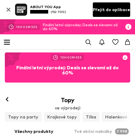
ABOUT YOU App
Přejít do aplikace
(152 700)
Finální letní výprodej: Deals se slevami až
13
H
02
M
51
S
do 60%
13
H
02
M
51
S
Finální letní výprodej: Deals se slevami až do
60%
Topy
ve výprodeji
Topy na party
Krajkové topy
Tílka
Halenkové to
Všechny produkty
Tvé akční nabídky
7 998