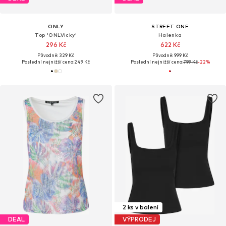
ONLY
STREET ONE
Top 'ONLVicky'
Halenka
296 Kč
622 Kč
Původně: 329 Kč
Původně: 999 Kč
Poslední nejnižší cena:
249 Kč
Poslední nejnižší cena:
799 Kč
-22%
2 ks v balení
DEAL
VÝPRODEJ