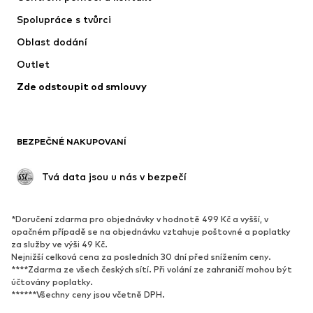
Prádlo
Svetry & kardigany
Spolupráce s tvůrci
Obleky & saka
Kabáty
Oblast dodání
Plavky
Nadměrné velikosti
Outlet
Příležitosti
Exkluzivně
Zde odstoupit od smlouvy
Upcyklace
BOTY
BEZPEČNÉ NAKUPOVANÍ
Nové
Oblíbené
Kotníkové boty & kozačky
Tenisky
 Tvá data jsou u nás v bezpečí
Polobotky
Sportovní boty
Otevřené boty
Exkluzivně
*Doručení zdarma pro objednávky v hodnotě 499 Kč a vyšší, v
opačném případě se na objednávku vztahuje poštovné a poplatky
SPORT
za služby ve výši 49 Kč.
Nejnižší celková cena za posledních 30 dní před snížením ceny.
Sportovní oblečení
Druhy sportů
****Zdarma ze všech českých sítí. Při volání ze zahraničí mohou být
účtovány poplatky.
Sportovní boty
Sportovní batohy a tašky
******Všechny ceny jsou včetně DPH.
Sportovní doplňky