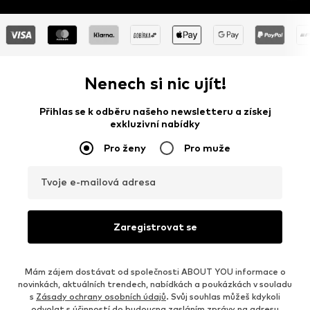
Nenech si nic ujít!
Přihlas se k odběru našeho newsletteru a získej
exkluzivní nabídky
Pro ženy
Pro muže
Tvoje e-mailová adresa
Zaregistrovat se
Mám zájem dostávat od společnosti ABOUT YOU informace o
novinkách, aktuálních trendech, nabídkách a poukázkách v souladu
s
Zásady ochrany osobních údajů
. Svůj souhlas můžeš kdykoli
odvolat s účinností do budoucna zasláním zprávy na adresu