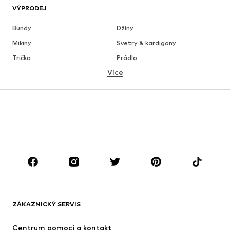
VÝPRODEJ
Bundy
Džíny
Mikiny
Svetry & kardigany
Trička
Prádlo
Více
Kalhoty
Košile
Kabáty
Obleky & saka
Plavky
Nadměrné velikosti
Boty
Sport
Doplňky
Premium
OBLEČENÍ
Nové
Oblíbené
Trička
Džíny
ZÁKAZNICKÝ SERVIS
Bundy
Mikiny
Kalhoty
Košile
Centrum pomoci a kontakt