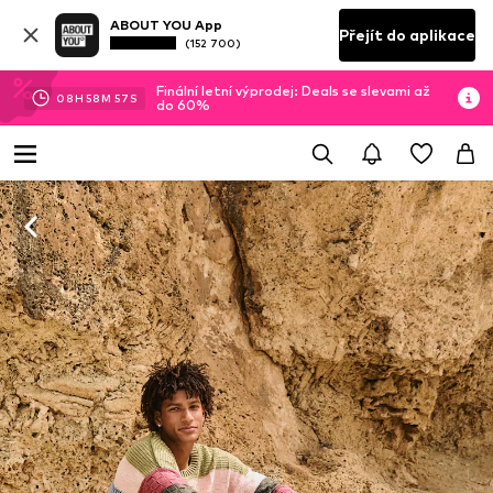
ABOUT YOU App
Přejít do aplikace
(152 700)
Finální letní výprodej: Deals se slevami až
08
H
58
M
56
S
do 60%