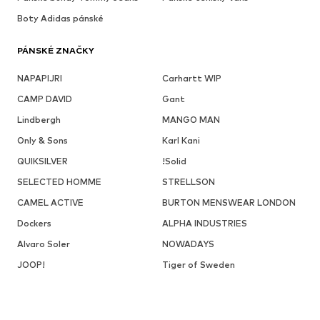
Boty Adidas pánské
PÁNSKÉ ZNAČKY
NAPAPIJRI
Carhartt WIP
CAMP DAVID
Gant
Lindbergh
MANGO MAN
Only & Sons
Karl Kani
QUIKSILVER
!Solid
SELECTED HOMME
STRELLSON
CAMEL ACTIVE
BURTON MENSWEAR LONDON
Dockers
ALPHA INDUSTRIES
Alvaro Soler
NOWADAYS
JOOP!
Tiger of Sweden