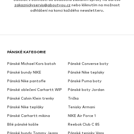
zakaznickyservis@aboutyou.cz
nebo kliknutím na možnost
odhlášení na konci každého newsletteru.
PÁNSKÉ KATEGORIE
Pánské Michael Kors batoh
Pánské Converse boty
Pánské bundy NIKE
Pánské Nike teplaky
Pánská Nike pantofle
Pánské Puma boty
Pánské oblečení Carhartt WIP
Pánské boty Jordan
Pánské Calvin Klein trenky
Trička
Pánské Nike tepláky
Tenisky Armani
Pánské Carhartt mikina
NIKE Air Force 1
Bílé pánské košile
Reebok Club C 85
Pánské bundy Tommy Jeans
Pánské tenisky Vans