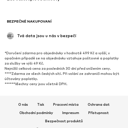
Blejzry
Overaly
Móda pro plnoštíhlé
Těhotenská móda
BEZPEČNÉ NAKUPOVANÍ
Příležitosti
Exkluzivně
Upcyklace
 Tvá data jsou u nás v bezpečí
BOTY
*Doručení zdarma pro objednávky v hodnotě 499 Kč a vyšší, v
Nové
Oblíbené
opačném případě se na objednávku vztahuje poštovné a poplatky
za služby ve výši 49 Kč.
Tenisky
Kotníkové & chelsea boty
Nejnižší celková cena za posledních 30 dní před snížením ceny.
Lodičky & boty na podpatku
Kozačky
****Zdarma ze všech českých sítí. Při volání ze zahraničí mohou být
účtovány poplatky.
Sandály
Polobotky
******Všechny ceny jsou včetně DPH.
Sportovní boty
Baleríny
Pantofle
Domácí obuv
O nás
Tisk
Pracovní místa
Ochrana dat
Exkluzivně
Obchodní podmínky
Impresum
Přístupnost
SPORT
Bezpečnost produktů