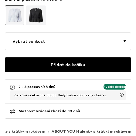
Vybrat velikost
Přidat do košíku
2 - 3 pracovních dnů
Rychlé dodání
Konečné očekávané dodací lhůty budou zobrazeny v košíku.
Možnost vrácení zboží do 30 dnů
enky s krátkým rukávem
ABOUT YOU Halenky s krátkým rukávem