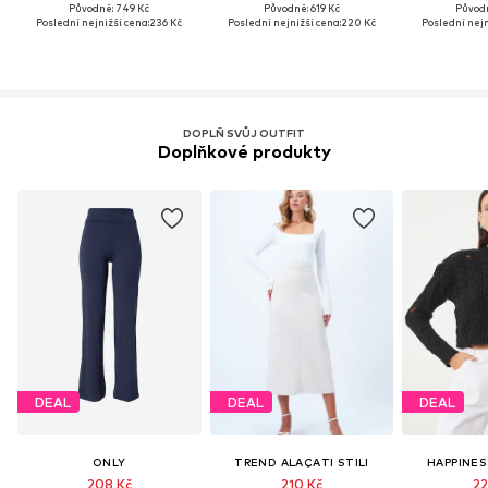
Původně: 749 Kč
Původně: 619 Kč
Původn
Poslední nejnižší cena:
236 Kč
Poslední nejnižší cena:
220 Kč
Poslední nejn
DOPLŇ SVŮJ OUTFIT
Doplňkové produkty
DEAL
DEAL
DEAL
ONLY
TREND ALAÇATI STILI
HAPPINES
208 Kč
210 Kč
22