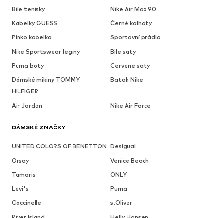
Bile tenisky
Nike Air Max 90
Kabelky GUESS
Černé kalhoty
Pinko kabelka
Sportovní prádlo
Nike Sportswear legíny
Bile saty
Puma boty
Cervene saty
Dámské mikiny TOMMY
Batoh Nike
HILFIGER
Air Jordan
Nike Air Force
DÁMSKÉ ZNAČKY
UNITED COLORS OF BENETTON
Desigual
Orsay
Venice Beach
Tamaris
ONLY
Levi's
Puma
Coccinelle
s.Oliver
River Island
Helly Hansen