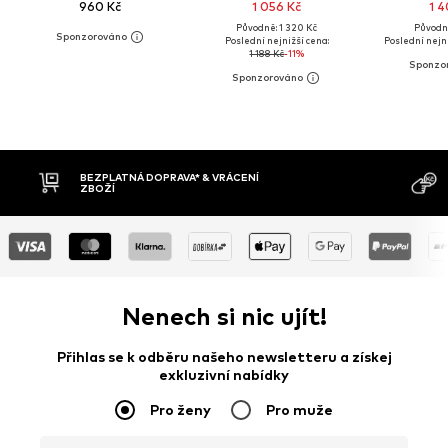
960 Kč
1 056 Kč
1 4
Původně: 1 320 Kč
Původně
Poslední nejnižší cena:
Poslední nejni
1 188 Kč
-11%
MOŽNOST VR
DOBÍRKA
DNŮ
Nenech si nic ujít!
Přihlas se k odběru našeho newsletteru a získej
exkluzivní nabídky
Pro ženy
Pro muže