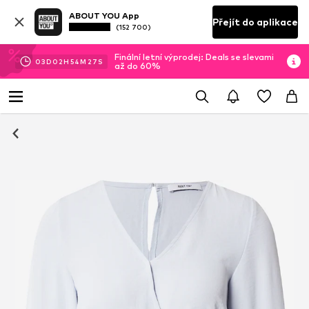
ABOUT YOU App
Přejít do aplikace
(152 700)
Finální letní výprodej: Deals se slevami
03
D
02
H
54
M
26
S
až do 60%