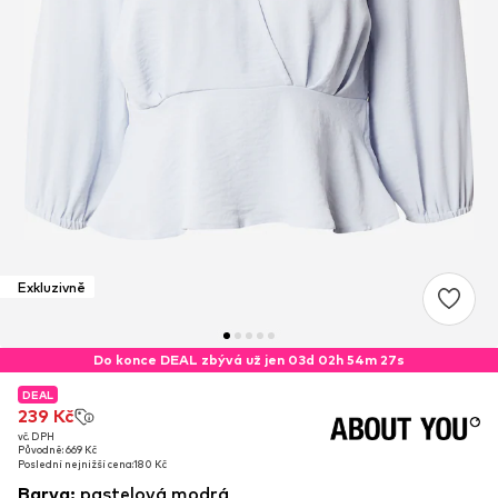
Exkluzivně
Do konce DEAL zbývá už jen 03d 02h 54m 26s
DEAL
DEAL
239 Kč
239 Kč
vč. DPH
vč. DPH
Původně: 669 Kč
Původně: 669 Kč
Poslední nejnižší cena:
Poslední nejnižší cena:
180 Kč
180 Kč
Barva
:
pastelová modrá