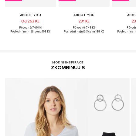
ABOUT YOU
ABOUT YOU
ABO
Od 263 Kč
231 Kč
23
Původně: 749 Kč
Původně: 749 Kč
Původn
Poslední nejnižší cena:
198 Kč
Poslední nejnižší cena:
188 Kč
Poslední nejn
MÓDNÍ INSPIRACE
ZKOMBINUJ S