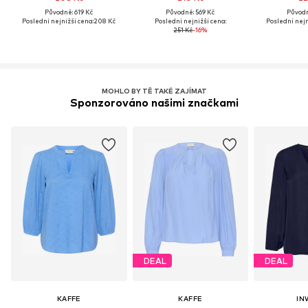
Původně: 619 Kč
Původně: 569 Kč
Původn
Poslední nejnižší cena:
208 Kč
Poslední nejnižší cena:
Poslední nejn
251 Kč
-16%
MOHLO BY TĚ TAKÉ ZAJÍMAT
Sponzorováno našimi značkami
DEAL
DEAL
KAFFE
KAFFE
IN