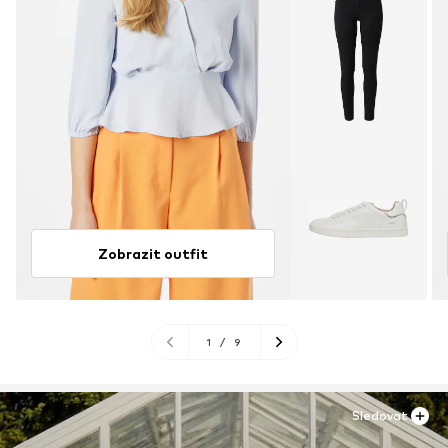
Zobrazit outfit
1
/
9
Sledovat