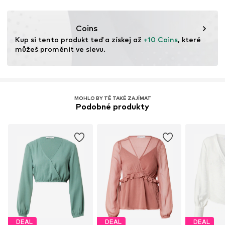
Tento produkt obsahuje recyklované materiály (z
předspotřebitelské nebo pospotřebitelské fáze). Použití
Coins
recyklovaných materiálů pomáhá snižovat potřebu
Kup si tento produkt teď a získej až 
+10 Coins
, které 
nových surovin, minimalizovat odpad a chránit přírodní
můžeš proměnit ve slevu.
zdroje.
Více informací
MOHLO BY TĚ TAKÉ ZAJÍMAT
Podobné produkty
DEAL
DEAL
DEAL