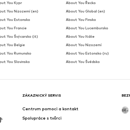
out You Kypr
About You Řecko
out You Nizozemí (en)
About You Global (en)
out You Estonsko
About You Finsko
out You Francie
About You Lucembursko
ut You Švýcarsko (it)
About You Itálie
out You Belgie
About You Nizozemí
out You Rumunsko
About You Estonsko (ru)
out You Slovinsko
About You Švédsko
ZÁKAZNICKÝ SERVIS
BEZ
Centrum pomoci a kontakt
Spolupráce s tvůrci
Oblast dodání