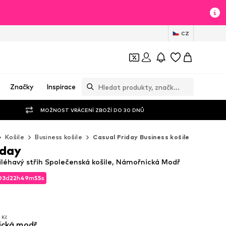
CZ
Značky
Inspirace
MOŽNOST VRÁCENÍ ZBOŽÍ DO 30 DNŮ
Košile
Business košile
Casual Friday Business košile
iday
iléhavý střih Společenská košile, Námořnická Modř
03
d
22
h
49
m
54
s
03
d
22
h
49
m
54
s
 Kč
ická modř
 Kč