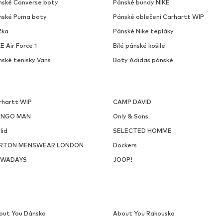
nské Converse boty
Pánské bundy NIKE
nské Puma boty
Pánské oblečení Carhartt WIP
čka
Pánské Nike tepláky
E Air Force 1
Bílé pánské košile
nské tenisky Vans
Boty Adidas pánské
rhartt WIP
CAMP DAVID
NGO MAN
Only & Sons
lid
SELECTED HOMME
RTON MENSWEAR LONDON
Dockers
WADAYS
JOOP!
out You Dánsko
About You Rakousko