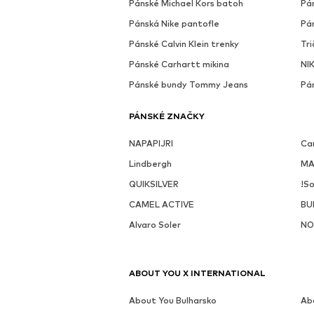
Pánské Michael Kors batoh
Pá
Pánská Nike pantofle
Pá
Pánské Calvin Klein trenky
Tri
Pánské Carhartt mikina
NIK
Pánské bundy Tommy Jeans
Pá
PÁNSKÉ ZNAČKY
NAPAPIJRI
Ca
Lindbergh
MA
QUIKSILVER
!So
CAMEL ACTIVE
BU
Alvaro Soler
NO
ABOUT YOU X INTERNATIONAL
About You Bulharsko
Ab