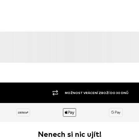
MOŽNOST VRÁCENÍ ZBOŽÍ DO 30 DNŮ
Nenech si nic ujít!