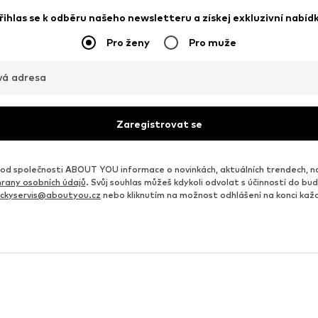
řihlas se k odběru našeho newsletteru a získej exkluzivní nabíd
Pro ženy
Pro muže
vá adresa
Zaregistrovat se
d společnosti ABOUT YOU informace o novinkách, aktuálních trendech, n
rany osobních údajů
. Svůj souhlas můžeš kdykoli odvolat s účinností do b
ickyservis@aboutyou.cz
nebo kliknutím na možnost odhlášení na konci ka