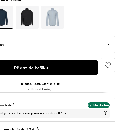
st
Přidat do košíku
🔥
BESTSELLER # 2
🔥
v Casual Friday
ních dnů
Rychlé dodání
, aby byla zobrazena přesnější dodací lhůta.
cení zboží do 30 dnů