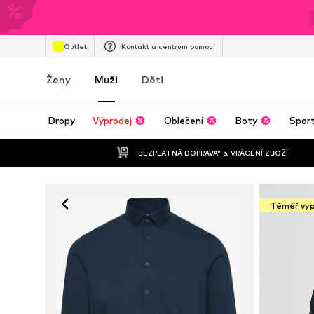
Outlet
Kontakt a centrum pomoci
Ženy
Muži
Děti
Dropy
Výprodej
Oblečení
Boty
Spor
BEZPLATNÁ DOPRAVA* & VRÁCENÍ ZBOŽÍ
Téměř vy