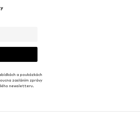
ky
abídkách a poukázkách
udoucna zasláním zprávy
ždého newsletteru.