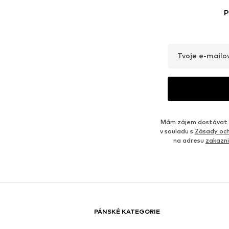
P
Tvoje e-mailo
Mám zájem dostávat o
v souladu s
Zásady och
na adresu
zakazn
PÁNSKÉ KATEGORIE