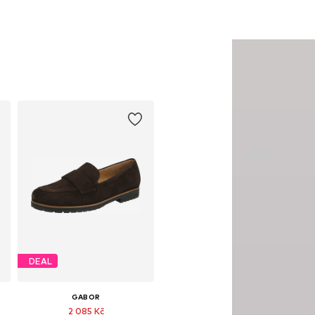
DEAL
GABOR
2 085 Kč