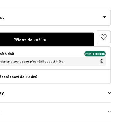
st
Přidat do košíku
ních dnů
Rychlé dodání
, aby byla zobrazena přesnější dodací lhůta.
cení zboží do 30 dnů
ky
ý
h
ku: Nízký podpatek (0-3 cm)