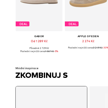
DEAL
DEAL
GABOR
APPLE OF EDEN
Od 1 289 Kč
2 274 Kč
Poslední nejnižší cena:
3 249 Kč
-30
Původně: 2 729 Kč
Dostupné v mnoha velikostech
Dostupné v mnoha velikostech
Poslední nejnižší cena:
1 367 Kč
-5%
Přidat do košíku
Přidat do košíku
Módní inspirace
ZKOMBINUJ S