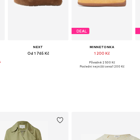
DEAL
NEXT
MINNETONKA
Od 1 765 Kč
1 200 Kč
%
Původně: 2 500 Kč
Dostupné v mnoha velikostech
Dostupné velikosti: 36, 37, 38, 39, 40, 41
Poslední nejnižší cena:
1 200 Kč
Přidat do košíku
Přidat do košíku