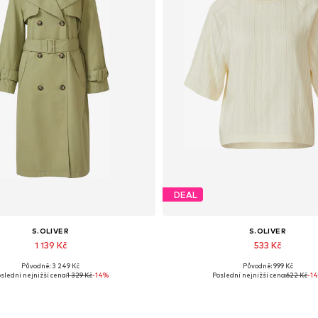
DEAL
S.OLIVER
S.OLIVER
1 139 Kč
533 Kč
Původně: 3 249 Kč
Původně: 999 Kč
tupné velikosti: XS, S, M, L, XXL
Dostupné velikosti: S, L
slední nejnižší cena:
1 329 Kč
-14%
Poslední nejnižší cena:
622 Kč
-1
Přidat do košíku
Přidat do košíku