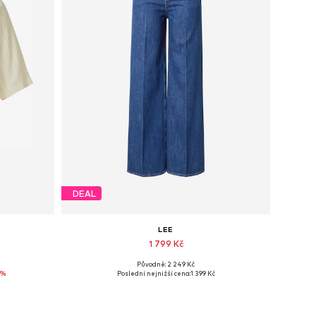
DEAL
LEE
1 799 Kč
Původně: 2 249 Kč
Dostupné v mnoha velikostech
4%
Poslední nejnižší cena:
1 399 Kč
Přidat do košíku