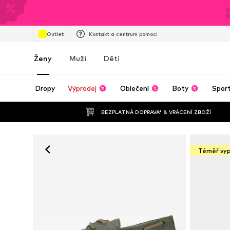
Outlet
Kontakt a centrum pomoci
Ženy
Muži
Děti
Dropy
Výprodej
Oblečení
Boty
Spor
BEZPLATNÁ DOPRAVA* & VRÁCENÍ ZBOŽÍ
Téměř vy