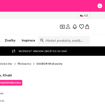
CZ
Značky
Inspirace
MOŽNOST VRÁCENÍ ZBOŽÍ DO 30 DNŮ
olobotky
Mokasíny
GABOR Mokasíny
, Khaki
03
d
00
h
55
m
33
s
03
d
00
h
55
m
33
s
 DPH
 DPH
0 Kč
0 Kč