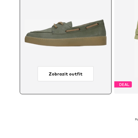
Zobrazit outfit
DEAL
Dos
Po