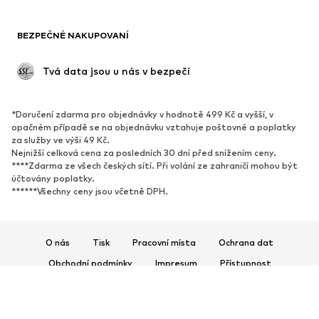
Blejzry
Overaly
Móda pro plnoštíhlé
Těhotenská móda
BEZPEČNÉ NAKUPOVANÍ
Příležitosti
Exkluzivně
Upcyklace
 Tvá data jsou u nás v bezpečí
BOTY
*Doručení zdarma pro objednávky v hodnotě 499 Kč a vyšší, v
Nové
Oblíbené
opačném případě se na objednávku vztahuje poštovné a poplatky
za služby ve výši 49 Kč.
Tenisky
Kotníkové & chelsea boty
Nejnižší celková cena za posledních 30 dní před snížením ceny.
Lodičky & boty na podpatku
Kozačky
****Zdarma ze všech českých sítí. Při volání ze zahraničí mohou být
účtovány poplatky.
Sandály
Polobotky
******Všechny ceny jsou včetně DPH.
Sportovní boty
Baleríny
Pantofle
Domácí obuv
O nás
Tisk
Pracovní místa
Ochrana dat
Exkluzivně
Obchodní podmínky
Impresum
Přístupnost
SPORT
Bezpečnost produktů
© 2026 ABOUT YOU SE & Co. KG
Sportovní oblečení
Druhy sportů