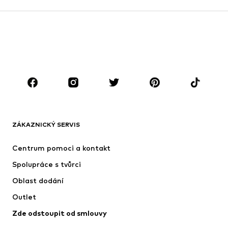
Sukně
Halenky & tuniky
Mikiny
Blejzry
Plavky
Overaly
Móda pro plnoštíhlé
Těhotenská móda
Boty
Sport
Doplňky
Premium
OBLEČENÍ
ZÁKAZNICKÝ SERVIS
Nové
Oblíbené
Šaty
Džíny
Centrum pomoci a kontakt
Trička & topy
Kalhoty
Spolupráce s tvůrci
Bundy
Svetry & pletené oděvy
Oblast dodání
Spodní prádlo
Halenky & tuniky
Outlet
Kabáty
Sukně
Zde odstoupit od smlouvy
Plavky
Mikiny