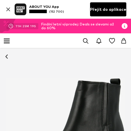
ABOUT YOU App
Přejít do aplikace
(152 700)
Finální letní výprodej: Deals se slevami až
11
H
25
M
19
S
do 60%