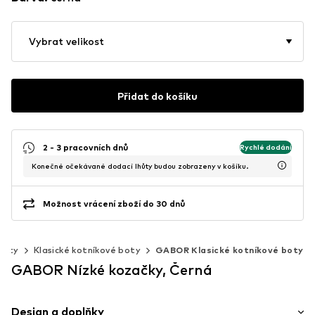
Vybrat velikost
Přidat do košíku
2 - 3 pracovních dnů
Rychlé dodání
Konečné očekávané dodací lhůty budou zobrazeny v košíku.
Možnost vrácení zboží do 30 dnů
boty
Klasické kotníkové boty
GABOR Klasické kotníkové boty
GABOR Nízké kozačky, Černá
Design a doplňky