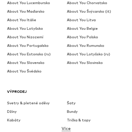
About You Lucembursko
About You Chorvatsko
About You Maďarsko
About You Švýcarsko (it)
About You Itálie
About You Litva
About You Lotyšsko
About You Belgie
About You Nizozemí
About You Polsko
About You Portugalsko
About You Rumunsko
About You Estonsko (ru)
About You Lotyšsko (ru)
About You Slovensko
About You Slovinsko
About You Švédsko
VÝPRODEJ
Svetry & pletené oděvy
Šaty
Džíny
Bundy
Kabáty
Trička & topy
Více
Kalhoty
Spodní prádlo