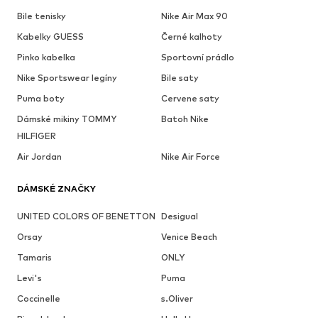
Bile tenisky
Nike Air Max 90
Kabelky GUESS
Černé kalhoty
Pinko kabelka
Sportovní prádlo
Nike Sportswear legíny
Bile saty
Puma boty
Cervene saty
Dámské mikiny TOMMY
Batoh Nike
HILFIGER
Air Jordan
Nike Air Force
DÁMSKÉ ZNAČKY
UNITED COLORS OF BENETTON
Desigual
Orsay
Venice Beach
Tamaris
ONLY
Levi's
Puma
Coccinelle
s.Oliver