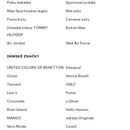
Pinko kabelka
Sportovní prádlo
Nike Sportswear legíny
Bile saty
Puma boty
Cervene saty
Dámské mikiny TOMMY
Batoh Nike
HILFIGER
Air Jordan
Nike Air Force
DÁMSKÉ ZNAČKY
UNITED COLORS OF BENETTON
Desigual
Orsay
Venice Beach
Tamaris
ONLY
Levi's
Puma
Coccinelle
s.Oliver
River Island
Helly Hansen
MANGO
adidas Originals
Vero Moda
Coach