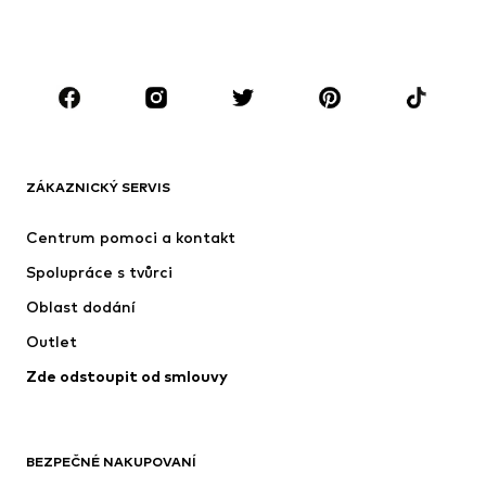
Plavky
Overaly
Móda pro plnoštíhlé
Těhotenská móda
Boty
Sport
Doplňky
Premium
OBLEČENÍ
ZÁKAZNICKÝ SERVIS
Nové
Oblíbené
Šaty
Džíny
Centrum pomoci a kontakt
Trička & topy
Kalhoty
Spolupráce s tvůrci
Bundy
Svetry & pletené oděvy
Oblast dodání
Spodní prádlo
Halenky & tuniky
Outlet
Kabáty
Sukně
Zde odstoupit od smlouvy
Plavky
Mikiny
Blejzry
Overaly
Móda pro plnoštíhlé
Těhotenská móda
BEZPEČNÉ NAKUPOVANÍ
Příležitosti
Exkluzivně