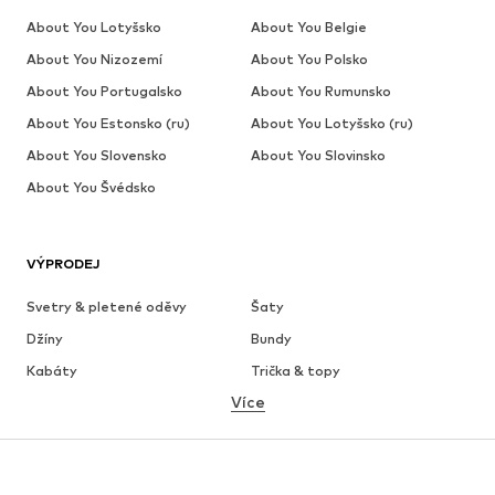
About You Lotyšsko
About You Belgie
About You Nizozemí
About You Polsko
About You Portugalsko
About You Rumunsko
About You Estonsko (ru)
About You Lotyšsko (ru)
About You Slovensko
About You Slovinsko
About You Švédsko
VÝPRODEJ
Svetry & pletené oděvy
Šaty
Džíny
Bundy
Kabáty
Trička & topy
Více
Kalhoty
Spodní prádlo
Sukně
Halenky & tuniky
Mikiny
Blejzry