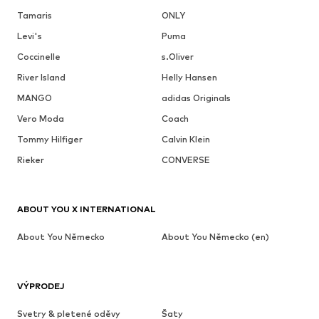
Tamaris
ONLY
Levi's
Puma
Coccinelle
s.Oliver
River Island
Helly Hansen
MANGO
adidas Originals
Vero Moda
Coach
Tommy Hilfiger
Calvin Klein
Rieker
CONVERSE
ABOUT YOU X INTERNATIONAL
About You Německo
About You Německo (en)
VÝPRODEJ
Svetry & pletené oděvy
Šaty