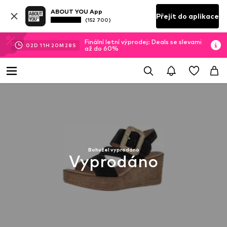
ABOUT YOU App
Přejít do aplikace
(152 700)
Finální letní výprodej: Deals se slevami
02
D
11
H
20
M
28
S
až do 60%
Bohužel vyprodáno
Vyprodáno