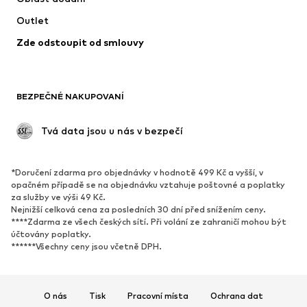
Spodní prádlo
Halenky & tuniky
Outlet
Kabáty
Sukně
Zde odstoupit od smlouvy
Plavky
Mikiny
Blejzry
Overaly
Móda pro plnoštíhlé
Těhotenská móda
BEZPEČNÉ NAKUPOVANÍ
Příležitosti
Exkluzivně
Upcyklace
 Tvá data jsou u nás v bezpečí
BOTY
*Doručení zdarma pro objednávky v hodnotě 499 Kč a vyšší, v
Nové
Oblíbené
opačném případě se na objednávku vztahuje poštovné a poplatky
za služby ve výši 49 Kč.
Tenisky
Kotníkové & chelsea boty
Nejnižší celková cena za posledních 30 dní před snížením ceny.
Lodičky & boty na podpatku
Kozačky
****Zdarma ze všech českých sítí. Při volání ze zahraničí mohou být
účtovány poplatky.
Sandály
Polobotky
******Všechny ceny jsou včetně DPH.
Sportovní boty
Baleríny
Pantofle
Domácí obuv
O nás
Tisk
Pracovní místa
Ochrana dat
Exkluzivně