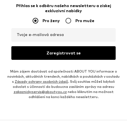
Přihlas se k odběru našeho newsletteru a získej
exkluzivní nabídky
Pro ženy
Pro muže
Tvoje e-mailová adresa
Zaregistrovat se
Mám zájem dostávat od společnosti ABOUT YOU informace o
novinkách, aktuálních trendech, nabídkách a poukázkách v souladu
s
Zásady ochrany osobních údajů
. Svůj souhlas můžeš kdykoli
odvolat s účinností do budoucna zasláním zprávy na adresu
zakaznickyservis@aboutyou.cz
nebo kliknutím na možnost
odhlášení na konci každého newsletteru.