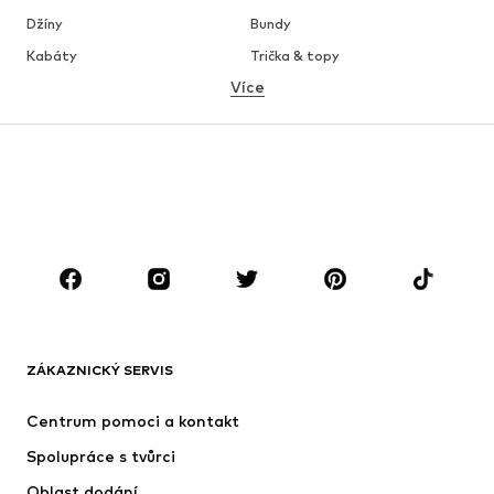
Džíny
Bundy
Kabáty
Trička & topy
Více
Kalhoty
Spodní prádlo
Sukně
Halenky & tuniky
Mikiny
Blejzry
Plavky
Overaly
Móda pro plnoštíhlé
Těhotenská móda
Boty
Sport
Doplňky
Premium
OBLEČENÍ
ZÁKAZNICKÝ SERVIS
Nové
Oblíbené
Šaty
Džíny
Centrum pomoci a kontakt
Trička & topy
Kalhoty
Spolupráce s tvůrci
Bundy
Svetry & pletené oděvy
Oblast dodání