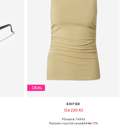
DEAL
EDITED
Od 220 Kč
Původně: 749 Kč
e
Dostupné velikosti: XS, S, M
Poslední nejnižší cena:
247 Kč
-11%
Přidat do košíku