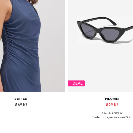
DEAL
EDITED
PILGRIM
869 Kč
899 Kč
Původně: 999 Kč
Dostupné velikosti: 1
Dostupné velikosti: One Siz
Poslední nejnižší cena:
689 Kč
Přidat do košíku
Přidat do košíku