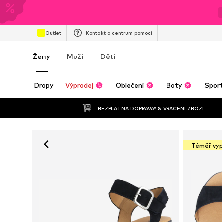
Outlet
Kontakt a centrum pomoci
Ženy
Muži
Děti
Dropy
Výprodej
Oblečení
Boty
Spor
BEZPLATNÁ DOPRAVA* & VRÁCENÍ ZBOŽÍ
Téměř vy