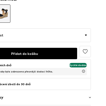
st
Přidat do košíku
ních dnů
Rychlé dodání
, aby byla zobrazena přesnější dodací lhůta.
cení zboží do 30 dnů
ky