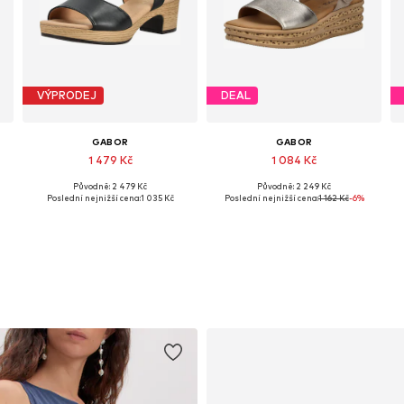
VÝPRODEJ
DEAL
GABOR
GABOR
1 479 Kč
1 084 Kč
Původně: 2 479 Kč
Původně: 2 249 Kč
Dostupné velikosti: 37, 38, 39, 40, 41, 42
Dostupné velikosti: 37, 38, 39, 40
Poslední nejnižší cena:
1 035 Kč
Poslední nejnižší cena:
1 162 Kč
-6%
Přidat do košíku
Přidat do košíku